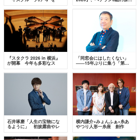
訊…
『スタクラ 2026 in 横浜』
「同窓会にはしたくない」
が開幕 今年も多彩なス
――15年ぶりに集う「第…
テ…
石井琢磨「人生の宝物にな
横内謙介×みょんふぁ×糸あ
るように」 初披露曲やレ
やつり人形一糸座 創作
ア…
人…