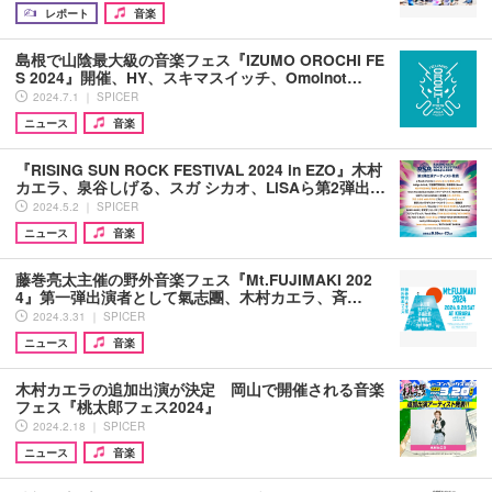
レポート
音楽
島根で山陰最大級の音楽フェス『IZUMO OROCHI FE
S 2024』開催、HY、スキマスイッチ、Omoinot…
2024.7.1 ｜ SPICER
ニュース
音楽
『RISING SUN ROCK FESTIVAL 2024 in EZO』木村
カエラ、泉谷しげる、スガ シカオ、LiSAら第2弾出…
2024.5.2 ｜ SPICER
ニュース
音楽
藤巻亮太主催の野外音楽フェス『Mt.FUJIMAKI 202
4』第一弾出演者として氣志團、木村カエラ、斉…
2024.3.31 ｜ SPICER
ニュース
音楽
木村カエラの追加出演が決定 岡山で開催される音楽
フェス『桃太郎フェス2024』
2024.2.18 ｜ SPICER
ニュース
音楽