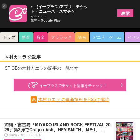
×
e＋(イープラス)アプリ - チケッ
ト・ニュース・スマチケ
表示
eplus inc.
無料 - Google Play
トップ
新着
音楽
クラシック
舞台
アニメ・ゲーム
イベン
木村カエラ の記事
SPICEの木村カエラの記事の一覧です
イープラスでチケット情報をチェック！
木村カエラ の最新情報をRSSで購読
沖縄・宮古島『MIYAKO ISLAND ROCK FESTIVAL 20
26』第3弾でDragon Ash、HEY-SMITH、ME:I、…
2026.7.16 ｜ SPICER