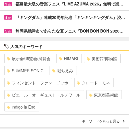
福島最大級の音楽フェス『LIVE AZUMA 2026』無料で楽…
3
位
『キングダム』連載20周年記念「キンキンキングダム」渋…
4
位
静岡県焼津市であらたな夏フェス『BON BON BON 2026…
5
位
人気のキーワード
展示会/博覧会/展覧会
HIMARI
美術館/博物館
SUMMER SONIC
堀ちえみ
フィンセント・ファン・ゴッホ
クロード・モネ
ピエール・オーギュスト・ルノワール
東京都美術館
indigo la End
キーワードをもっと見る