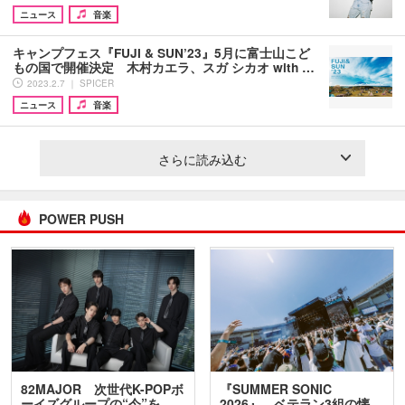
ニュース
音楽
キャンプフェス『FUJI & SUN’23』5月に富士山こど
もの国で開催決定 木村カエラ、スガ シカオ with …
2023.2.7 ｜ SPICER
ニュース
音楽
さらに読み込む
POWER PUSH
82MAJOR 次世代K-POPボ
『SUMMER SONIC
ーイズグループの“今”を
2026』、ベテラン3組の懐…