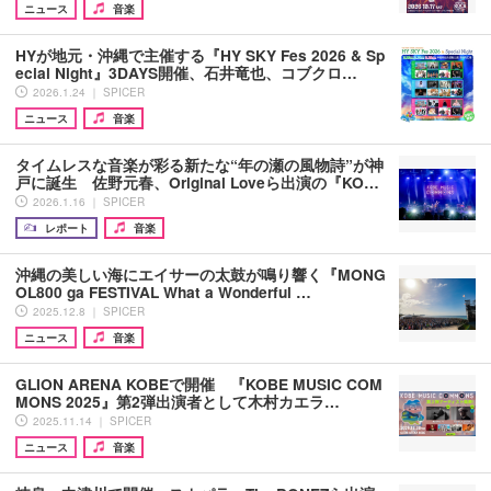
ニュース
音楽
HYが地元・沖縄で主催する『HY SKY Fes 2026 & Sp
ecial Night』3DAYS開催、石井竜也、コブクロ…
2026.1.24 ｜ SPICER
ニュース
音楽
タイムレスな音楽が彩る新たな“年の瀬の風物詩”が神
戸に誕生 佐野元春、Original Loveら出演の『KO…
2026.1.16 ｜ SPICER
レポート
音楽
沖縄の美しい海にエイサーの太鼓が鳴り響く『MONG
OL800 ga FESTIVAL What a Wonderful …
2025.12.8 ｜ SPICER
ニュース
音楽
GLION ARENA KOBEで開催 『KOBE MUSIC COM
MONS 2025』第2弾出演者として木村カエラ…
2025.11.14 ｜ SPICER
ニュース
音楽