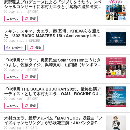
武部聡志プロデュースによる『ジブリをうたう』スペ
シャルコンサートに木村カエラと手嶌葵の追加出演…
2024.1.17 ｜ SPICER
ニュース
音楽
レキシ、スキマ、カエラ、秦 基博、KREVAらを迎え
た 『802 RADIO MASTERS 15th Anniversary LIV…
2023.11.30 ｜ SPICER
レポート
音楽
『中津川ソーラー』奥田民生 Solar Sessionにうじき
つよし、佐藤タイジ、浜崎貴司、山口隆（サンボマ…
2023.9.13 ｜ SPICER
ニュース
音楽
『中津川 THE SOLAR BUDOKAN 2023』最終出演ア
ーティストとして木村カエラ、OAU、ROCKIN’ QU…
2023.7.26 ｜ SPICER
ニュース
音楽
木村カエラ、最新アルバム『MAGNETIC』収録曲「ノ
イズキャンセリング」が杉咲花主演・JAバンク新T…
2023.4.3 ｜ SPICER