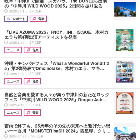
岐阜・中津川で開催 スカパラ、The BONEZら出演
の『中津川 WILD WOOD 2025』2日間を振り返る
2025.10.8 ｜ SPICER
レポート
音楽
『LIVE AZUMA 2025』FNCY、INI、IS:SUE、木村カ
エラら第4弾出演アーティストを発表
2025.6.11 ｜ SPICER
ニュース
音楽
沖縄・モンパチフェス『What a Wonderful World!! 2
5』第2弾発表でOmoinotake、木村カエラ、マキ…
2025.4.29 ｜ SPICER
ニュース
音楽
自然と音楽を愛する人々が集う中津川の新たなロック
フェス『中津川 WILD WOOD 2025』Dragon Ash…
2025.4.18 ｜ SPICER
ニュース
音楽
雷雨で終了も、25周年のその先の未来へと繋げたい想
いーー香川『MONSTER baSH 2024』四星球、クリ…
2024.10.11 ｜ SPICER