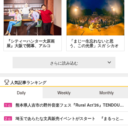
『シティーハンター大原画
「まじ一生忘れないと思
展』大阪で開幕、アルコ
う、この光景」スガ シカオ
＆…
と…
さらに読み込む
人気記事ランキング
Daily
Weekly
Monthly
熊本県人吉市の野外音楽フェス『Rural Act'26』TENDOU…
1
位
埼玉であらたな文具販売イベントがスタート 『まるっと…
2
位