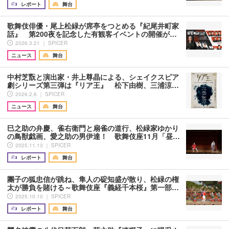
レポート
舞台
歌舞伎俳優・尾上松緑が席亭をつとめる『紀尾井町家
話』 第200夜を記念した有観客イベントの開催が…
2026.3.21 ｜ SPICER
ニュース
舞台
中村芝翫と演出家・井上尊晶による、シェイクスピア
劇シリーズ第三弾は『リア王』 松下由樹、三浦涼…
2026.2.6 ｜ SPICER
ニュース
舞台
巳之助の弁慶、雀右衛門と扇雀の道行、松緑家ゆかり
の鳥獣戯画、愛之助の男伊達！ 歌舞伎座11月「昼…
2025.11.13 ｜ SPICER
レポート
舞台
團子の狐忠信が跳ね、隼人の碇知盛が散り、松緑の権
太が勝負を賭ける～歌舞伎座『義経千本桜』第一部…
2025.10.10 ｜ SPICER
レポート
舞台