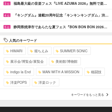
福島最大級の音楽フェス『LIVE AZUMA 2026』無料で楽…
3
位
『キングダム』連載20周年記念「キンキンキングダム」渋…
4
位
静岡県焼津市であらたな夏フェス『BON BON BON 2026…
5
位
人気のキーワード
HIMARI
堀ちえみ
SUMMER SONIC
展示会/博覧会/展覧会
美術館/博物館
indigo la End
MAN WITH A MISSION
格闘技
洋楽POPS
洋楽ロック
キーワードをもっと見る