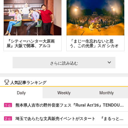
『シティーハンター大原画
「まじ一生忘れないと思
展』大阪で開幕、アルコ
う、この光景」スガ シカオ
＆…
と…
さらに読み込む
人気記事ランキング
Daily
Weekly
Monthly
熊本県人吉市の野外音楽フェス『Rural Act'26』TENDOU…
1
位
埼玉であらたな文具販売イベントがスタート 『まるっと…
2
位