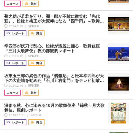
ニュース
舞台
菊之助が若君を守り、團十郎が不敵に微笑む『先代
萩』、松緑と梅玉が大泥棒になる『四千両』～歌舞…
2024.5.13 ｜ SPICER
レポート
舞台
幸四郎が妖刀で乱心、松緑が洒脱に踊る 歌舞伎座
『三月大歌舞伎』夜の部観劇レポート
2024.3.12 ｜ SPICER
レポート
舞台
坂東玉三郎の異色の作品『髑髏尼』と松本幸四郎が天
下の大盗賊を勤めた『石川五右衛門』をテレビ初放…
2024.2.19 ｜ SPICER
ニュース
舞台
深まる秋、心に沁みる10月の歌舞伎座『錦秋十月大歌
舞伎』観劇レポート
2023.10.11 ｜ SPICER
レポート
舞台