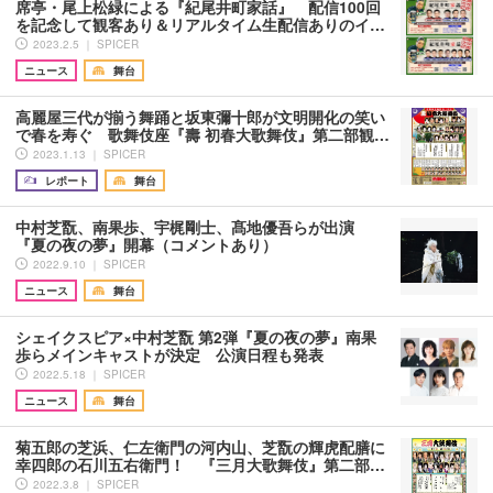
席亭・尾上松緑による『紀尾井町家話』 配信100回
を記念して観客あり＆リアルタイム生配信ありのイ…
2023.2.5 ｜ SPICER
ニュース
舞台
高麗屋三代が揃う舞踊と坂東彌十郎が文明開化の笑い
で春を寿ぐ 歌舞伎座『壽 初春大歌舞伎』第二部観…
2023.1.13 ｜ SPICER
レポート
舞台
中村芝翫、南果歩、宇梶剛士、髙地優吾らが出演
『夏の夜の夢』開幕（コメントあり）
2022.9.10 ｜ SPICER
ニュース
舞台
シェイクスピア×中村芝翫 第2弾『夏の夜の夢』南果
歩らメインキャストが決定 公演日程も発表
2022.5.18 ｜ SPICER
ニュース
舞台
菊五郎の芝浜、仁左衛門の河内山、芝翫の輝虎配膳に
幸四郎の石川五右衛門！ 『三月大歌舞伎』第二部…
2022.3.8 ｜ SPICER