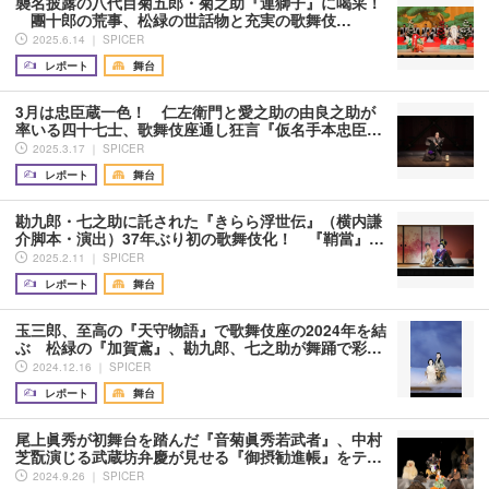
襲名披露の八代目菊五郎・菊之助『連獅子』に喝采！
團十郎の荒事、松緑の世話物と充実の歌舞伎…
2025.6.14 ｜ SPICER
レポート
舞台
3月は忠臣蔵一色！ 仁左衛門と愛之助の由良之助が
率いる四十七士、歌舞伎座通し狂言『仮名手本忠臣…
2025.3.17 ｜ SPICER
レポート
舞台
勘九郎・七之助に託された『きらら浮世伝』（横内謙
介脚本・演出）37年ぶり初の歌舞伎化！ 『鞘當』…
2025.2.11 ｜ SPICER
レポート
舞台
玉三郎、至高の『天守物語』で歌舞伎座の2024年を結
ぶ 松緑の『加賀鳶』、勘九郎、七之助が舞踊で彩…
2024.12.16 ｜ SPICER
レポート
舞台
尾上眞秀が初舞台を踏んだ『音菊眞秀若武者』、中村
芝翫演じる武蔵坊弁慶が見せる『御摂勧進帳』をテ…
2024.9.26 ｜ SPICER