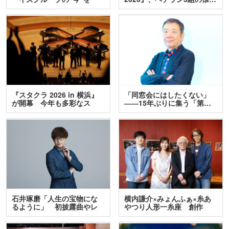
訊…
『スタクラ 2026 in 横浜』
「同窓会にはしたくない」
が開幕 今年も多彩なス
――15年ぶりに集う「第…
テ…
石井琢磨「人生の宝物にな
横内謙介×みょんふぁ×糸あ
るように」 初披露曲やレ
やつり人形一糸座 創作
ア…
人…