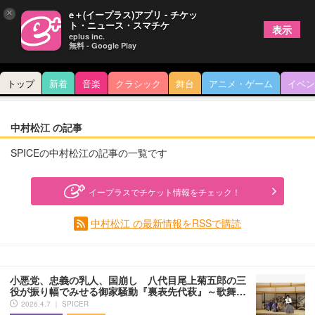
×
e＋(イープラス)アプリ - チケッ
ト・ニュース・スマチケ
表示
eplus inc.
無料 - Google Play
トップ
新着
音楽
クラシック
舞台
アニメ・ゲーム
イベン
中村松江 の記事
SPICEの中村松江の記事の一覧です
イープラスでチケット情報をチェック！
中村松江 の最新情報をRSSで購読
小悪党、忠義の乳人、国崩し 八代目尾上菊五郎の三
役が振り幅でみせる御家騒動『裏表先代萩』～歌舞…
2026.4.7 ｜ SPICER