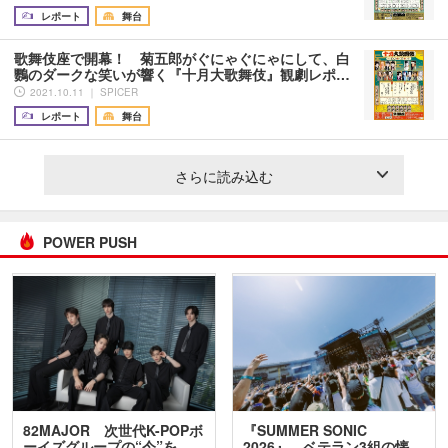
レポート
舞台
歌舞伎座で開幕！ 菊五郎がぐにゃぐにゃにして、白
鸚のダークな笑いが響く『十月大歌舞伎』観劇レポ…
2021.10.11 ｜ SPICER
レポート
舞台
さらに読み込む
POWER PUSH
82MAJOR 次世代K-POPボ
『SUMMER SONIC
ーイズグループの“今”を
2026』、ベテラン3組の懐…