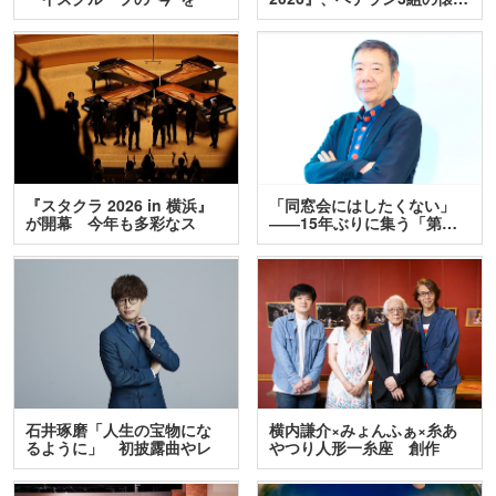
訊…
『スタクラ 2026 in 横浜』
「同窓会にはしたくない」
が開幕 今年も多彩なス
――15年ぶりに集う「第…
テ…
石井琢磨「人生の宝物にな
横内謙介×みょんふぁ×糸あ
るように」 初披露曲やレ
やつり人形一糸座 創作
ア…
人…