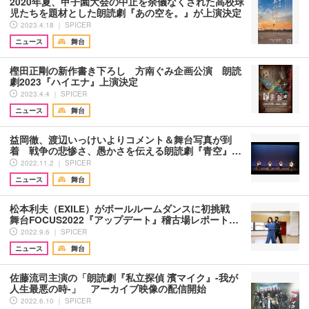
2020年夏、甲子園大会の中止を余儀なくされた高校球
児たちを題材とした朗読劇『あの空を。』が上演決定
2023.4.18 ｜ SPICER
ニュース
舞台
樫⽥正剛の新作書き下ろし ⽅南ぐみ企画公演 朗読
劇2023『ハイエナ』上演決定
2023.4.4 ｜ SPICER
ニュース
舞台
益岡徹、渡辺いっけいよりコメント＆舞台写真が到
着 戦争の悲惨さ、愚かさを伝える朗読劇『青空』…
2022.11.2 ｜ SPICER
ニュース
舞台
松本利夫（EXILE）がボールルームダンスに初挑戦
舞台FOCUS2022『アップデート』稽古場レポート…
2022.9.6 ｜ SPICER
ニュース
舞台
佐藤流司主演の「朗読劇『私立探偵 濱マイク』-我が
人生最悪の時-」 アーカイブ映像の配信開始
2022.6.10 ｜ SPICER