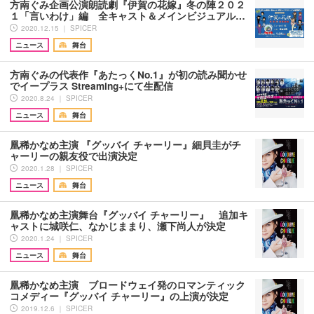
方南ぐみ企画公演朗読劇『伊賀の花嫁』冬の陣２０２
１「言いわけ」編 全キャスト＆メインビジュアル…
2020.12.15 ｜ SPICER
ニュース
舞台
方南ぐみの代表作『あたっくNo.1』が初の読み聞かせ
でイープラス Streaming+にて生配信
2020.8.24 ｜ SPICER
ニュース
舞台
凰稀かなめ主演 『グッバイ チャーリー』細貝圭がチ
ャーリーの親友役で出演決定
2020.1.28 ｜ SPICER
ニュース
舞台
凰稀かなめ主演舞台『グッバイ チャーリー』 追加キ
ャストに城咲仁、なかじままり、瀬下尚人が決定
2020.1.24 ｜ SPICER
ニュース
舞台
凰稀かなめ主演 ブロードウェイ発のロマンティック
コメディー『グッバイ チャーリー』の上演が決定
2019.12.6 ｜ SPICER