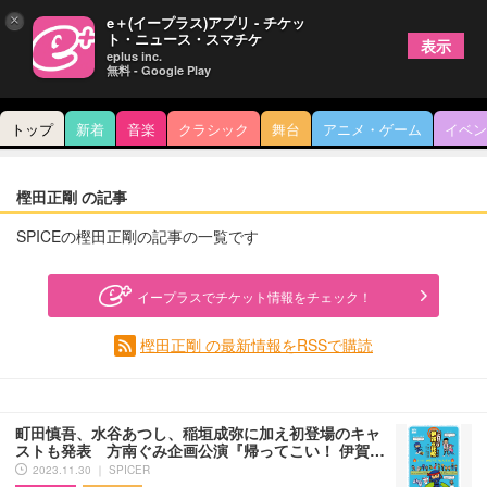
×
e＋(イープラス)アプリ - チケッ
ト・ニュース・スマチケ
表示
eplus inc.
無料 - Google Play
トップ
新着
音楽
クラシック
舞台
アニメ・ゲーム
イベン
樫田正剛 の記事
SPICEの樫田正剛の記事の一覧です
イープラスでチケット情報をチェック！
樫田正剛 の最新情報をRSSで購読
町田慎吾、水谷あつし、稲垣成弥に加え初登場のキャ
ストも発表 方南ぐみ企画公演『帰ってこい！ 伊賀…
2023.11.30 ｜ SPICER