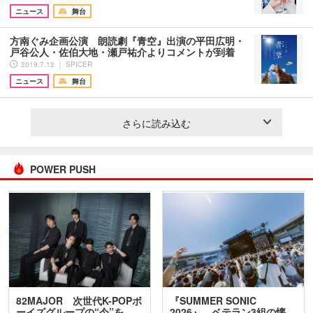
ニュース
舞台
方南ぐみ企画公演 朗読劇『青空』出演の平田広明・
戸谷公人・佐伯大地・瀬戸祐介よりコメントが到着
2019.7.12 ｜ SPICER
ニュース
舞台
さらに読み込む
POWER PUSH
82MAJOR 次世代K-POPボ
『SUMMER SONIC
ーイズグループの“今”を
2026』、ベテラン3組の懐…