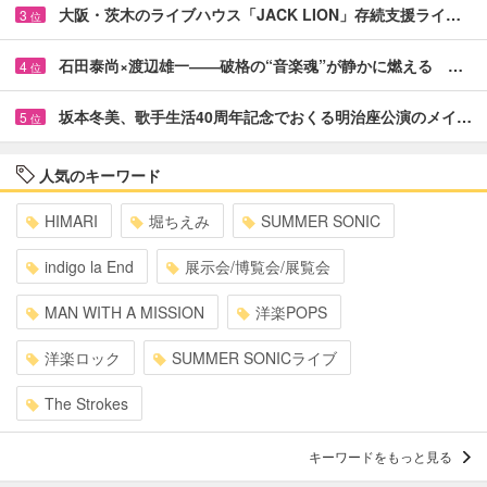
大阪・茨木のライブハウス「JACK LION」存続支援ライ…
3
位
石田泰尚×渡辺雄一――破格の“音楽魂”が静かに燃える …
4
位
坂本冬美、歌手生活40周年記念でおくる明治座公演のメイ…
5
位
人気のキーワード
HIMARI
堀ちえみ
SUMMER SONIC
indigo la End
展示会/博覧会/展覧会
MAN WITH A MISSION
洋楽POPS
洋楽ロック
SUMMER SONICライブ
The Strokes
キーワードをもっと見る