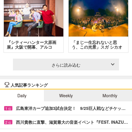
『シティーハンター大原画
「まじ一生忘れないと思
展』大阪で開幕、アルコ
う、この光景」スガ シカオ
＆…
と…
さらに読み込む
人気記事ランキング
Daily
Weekly
Monthly
広島東洋カープ追加3試合決定！ 9/25巨人戦などチケッ…
1
位
西川貴教に直撃、滋賀最大の音楽イベント『FEST. INAZU…
2
位