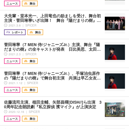
ニュース
舞台
大先輩・堂本光一、上田竜也の励ましを受け、舞台初
主演・菅田琳寧いざ出陣！ 舞台『陽だまりの樹』…
2021.3.6 ｜ SPICER
レポート
舞台
菅田琳寧（7 MEN 侍/ジャニーズJr.）主演、舞台『陽
だまりの樹』の全キャストが発表 日比美思、太田…
2021.2.3 ｜ SPICER
ニュース
舞台
菅田琳寧（7 MEN 侍/ジャニーズJr.）、手塚治虫原作
の『陽だまりの樹』で舞台初主演 共演は早乙女友…
2021.1.12 ｜ SPICER
ニュース
舞台
佐藤流司主演、植田圭輔、矢部昌暉[DISH//]ら出演 3
0周年記念朗読劇『私立探偵 濱マイク』が上演決定
2020.12.16 ｜ SPICER
ニュース
舞台