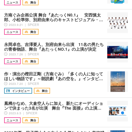
ニュース
舞台
方南ぐみ企画公演 舞台『あたっくN0.1』 安西慎太
郎、小松準弥、別府由来らのキャストビジュアル・…
2023.9.21 ｜ SPICER
ニュース
舞台
永岡卓也、吉澤要人、別府由来ら出演 11名の男たち
の青春物語、舞台『あたっくNO.1』の上演が決定
2023.7.26 ｜ SPICER
ニュース
舞台
作・演出の樫田正剛（方南ぐみ）「多くの人に知って
ほしい物語です」～朗読劇『あの空を。』インタビ…
2023.7.20 ｜ SPICER
インタビュー
舞台
凰稀かなめ、大倉空人らに加え、新たにオーディショ
ンで決まった3名が出演 舞台『The 面接』の上演…
2023.6.5 ｜ SPICER
ニュース
舞台