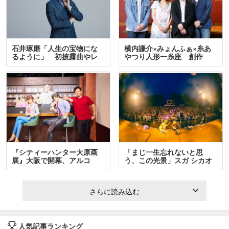
石井琢磨「人生の宝物にな
横内謙介×みょんふぁ×糸あ
るように」 初披露曲やレ
やつり人形一糸座 創作
ア…
人…
『シティーハンター大原画
「まじ一生忘れないと思
展』大阪で開幕、アルコ
う、この光景」スガ シカオ
＆…
と…
さらに読み込む
人気記事ランキング