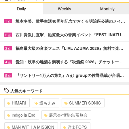
Daily
Weekly
Monthly
坂本冬美、歌手生活40周年記念でおくる明治座公演のメイ…
1
位
西川貴教に直撃、滋賀最大の音楽イベント『FEST. INAZU…
2
位
福島最大級の音楽フェス『LIVE AZUMA 2026』無料で楽…
3
位
愛知・岐阜の地酒を満喫する『秋酒祭 2026』チケット一…
4
位
『サントリー1万人の第九』Aぇ! groupの佐野晶哉が合唱…
5
位
人気のキーワード
HIMARI
堀ちえみ
SUMMER SONIC
indigo la End
展示会/博覧会/展覧会
MAN WITH A MISSION
洋楽POPS