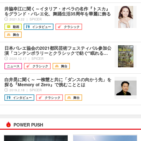
井脇幸江に聞く～イタリア・オペラの名作『トスカ』
をグランド・バレエ化、舞踊生活35周年を華麗に飾る
2021.5.22 ｜ SPICER
動画
インタビュー
クラシック
舞台
日本バレエ協会の2021都民芸術フェスティバル参加公
演「コンテンポラリーとクラシックで紡ぐ"眠れる…
2020.12.17 ｜ SPICER
ニュース
クラシック
舞台
白井晃に聞く～ 一柳慧と共に「ダンスの向かう先」を
探る『Memory of Zero』で挑むこととは
2019.2.18 ｜ SPICER
インタビュー
クラシック
舞台
POWER PUSH