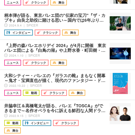
ニュース
クラシック
舞台
柄本弾が語る、東京バレエ団の"伝家の宝刀"『ザ・カ
ブキ』由良之助役に賭ける思い～国内では6年ぶり…
2024.9.4 ｜ SPICER
インタビュー
クラシック
舞台
『上野の森バレエホリデイ 2024』が4月に開催 東京
バレエ団による『白鳥の湖』や上野水香・町田樹・…
2024.1.10 ｜ SPICER
ニュース
クラシック
舞台
大和シティー・バレエの『ガラスの靴』まもなく開幕
～鬼才・宝満直也が描く、現代のファンタジー・ド…
2022.10.22 ｜ SPICER
ニュース
動画
クラシック
舞台
井脇幸江＆高橋竜太が語る、バレエ『TOSCA』がで
きるまで～名作オペラを今に訴える鮮烈な人間ドラ…
2022.9.15 ｜ SPICER
動画
インタビュー
クラシック
舞台