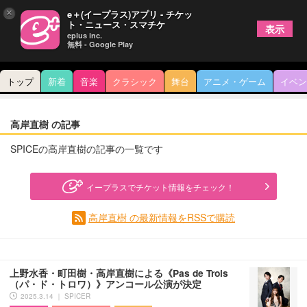
×
e＋(イープラス)アプリ - チケッ
ト・ニュース・スマチケ
表示
eplus inc.
無料 - Google Play
トップ
新着
音楽
クラシック
舞台
アニメ・ゲーム
イベン
高岸直樹 の記事
SPICEの高岸直樹の記事の一覧です
イープラスでチケット情報をチェック！
高岸直樹 の最新情報をRSSで購読
上野水香・町田樹・高岸直樹による《Pas de Trois
（パ・ド・トロワ）》アンコール公演が決定
2025.3.14 ｜ SPICER