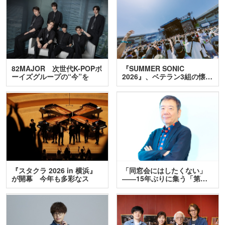
82MAJOR 次世代K-POPボ
『SUMMER SONIC
ーイズグループの“今”を
2026』、ベテラン3組の懐…
訊…
『スタクラ 2026 in 横浜』
「同窓会にはしたくない」
が開幕 今年も多彩なス
――15年ぶりに集う「第…
テ…