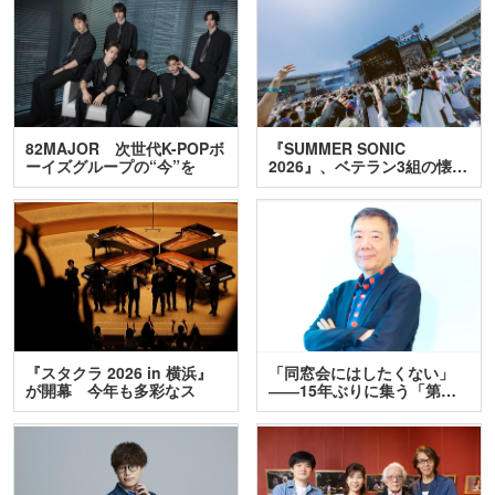
82MAJOR 次世代K-POPボ
『SUMMER SONIC
ーイズグループの“今”を
2026』、ベテラン3組の懐…
訊…
『スタクラ 2026 in 横浜』
「同窓会にはしたくない」
が開幕 今年も多彩なス
――15年ぶりに集う「第…
テ…