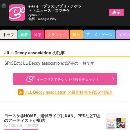
×
e＋(イープラス)アプリ - チケッ
ト・ニュース・スマチケ
表示
eplus inc.
無料 - Google Play
トップ
新着
音楽
クラシック
舞台
アニメ・ゲーム
イベン
JiLL-Decoy association の記事
SPICEのJiLL-Decoy associationの記事の一覧です
イープラスでチケット情報をチェック！
JiLL-Decoy association の最新情報をRSSで購読
ヨースケ@HOME、追悼ライブにKAN、PESなど7組
のアーティストが集結
2022.4.28 ｜ SPICER