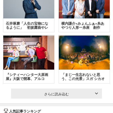
石井琢磨「人生の宝物にな
横内謙介×みょんふぁ×糸あ
るように」 初披露曲やレ
やつり人形一糸座 創作
ア…
人…
『シティーハンター大原画
「まじ一生忘れないと思
展』大阪で開幕、アルコ
う、この光景」スガ シカオ
＆…
と…
さらに読み込む
人気記事ランキング