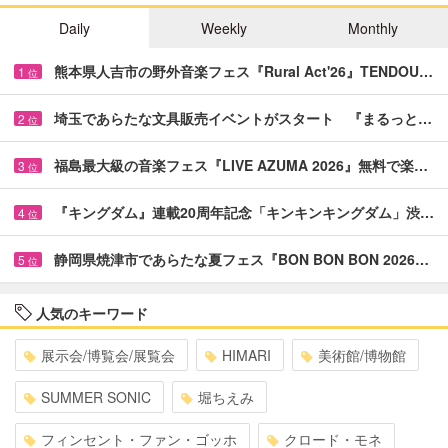
Daily
Weekly
Monthly
熊本県人吉市の野外音楽フェス『Rural Act'26』TENDOU…
1
位
埼玉であらたな文具販売イベントがスタート 『まるっと…
2
位
福島最大級の音楽フェス『LIVE AZUMA 2026』無料で楽…
3
位
『キングダム』連載20周年記念「キンキンキングダム」渋…
4
位
静岡県焼津市であらたな夏フェス『BON BON BON 2026…
5
位
人気のキーワード
展示会/博覧会/展覧会
HIMARI
美術館/博物館
SUMMER SONIC
堀ちえみ
フィンセント・ファン・ゴッホ
クロード・モネ