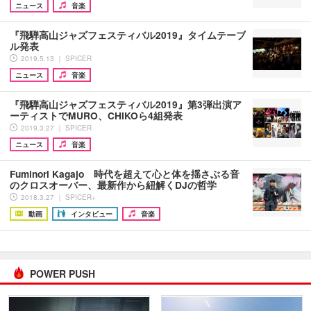
ニュース
音楽
『飛騨高山ジャズフェスティバル2019』タイムテーブ
ル発表
2019.5.13 ｜ SPICER
ニュース
音楽
『飛騨高山ジャズフェスティバル2019』第3弾出演ア
ーティストでMURO、CHIKOら4組発表
2019.3.27 ｜ SPICER
ニュース
音楽
Fuminori Kagajo 時代を超えて心と体を揺さぶる音
のクロスオーバー、最新作から紐解くDJの哲学
2018.3.27 ｜ SPICER+
動画
インタビュー
音楽
POWER PUSH