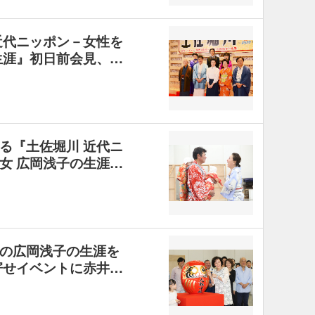
近代ニッポン－女性を
生涯』初日前会見、…
る『土佐堀川 近代ニ
女 広岡浅子の生涯…
の広岡浅子の生涯を
寄せイベントに赤井…