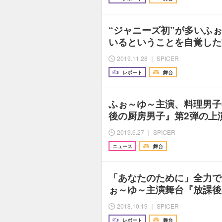
“ジャニーズ初”が多いふ
いるということを自覚した
2019.11.28 ｜ SPICER
レポート
舞台
ふぉ～ゆ～主演、料理男子
後の厨房男子』第2弾の上
2019.6.27 ｜ SPICER
ニュース
舞台
「あなたのために」全力で
ぉ～ゆ～主演舞台『放課後
2018.10.19 ｜ SPICER
レポート
舞台