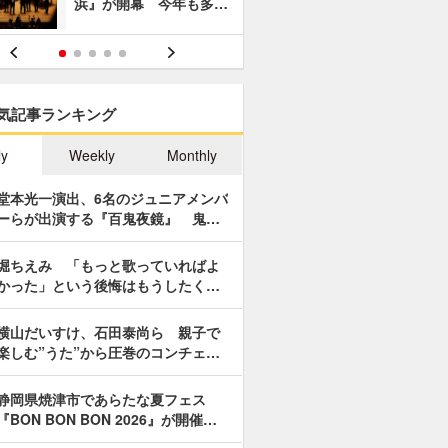
浜』が開幕 今年も多…
あやつり人
気記事ランキング
ly
Weekly
Monthly
堂本光一演出、6名のジュニアメンバ
ーらが出演する『百鬼夜鏡』 鬼…
堀ちえみ 「もっと歌っていればよ
かった」という後悔はもうしたく…
横山だいすけ、石田泰尚ら 親子で
楽しむ”うた”から圧巻のコンチェ…
静岡県焼津市であらたな夏フェス
『BON BON BON 2026』が開催…