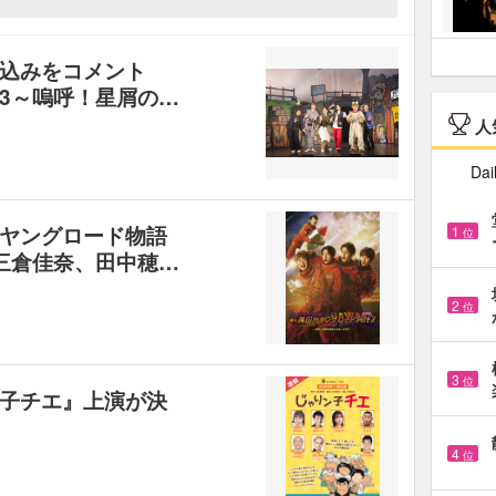
気込みをコメント
3～嗚呼！星屑の…
人
Dai
ヤングロード物語
1
位
三倉佳奈、田中穂…
2
位
3
位
子チエ』上演が決
4
位