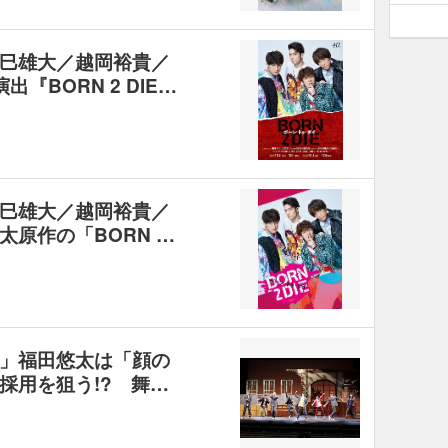
巳雄大／越岡裕貴／
『BORN 2 DIE…
巳雄大／越岡裕貴／
原作の「BORN …
」福田悠太は「顔の
採用を狙う!? 舞…