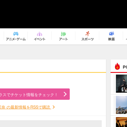
P
まるで原作の世界から飛
び出してきたよう！ 圧…
ラスでチケット情報をチェック！
ｅｐｌｕｓ ｗｅｅｋｅ
ｎｄ ｃｌｕｂ
茉奈 の最新情報をRSSで購読
ＲｅｏＮａ“ピルグリム”