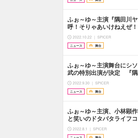
ふぉ～ゆ～主演『隅田川ヤ
呼！そりゃあいけねえぜ！
2022.10.22 ｜ SPICER
ニュース
舞台
ふぉ～ゆ～主演舞台にシソ
武の特別出演が決定 『隅
2022.9.30 ｜ SPICER
ニュース
舞台
ふぉ～ゆ～主演、小林顕作
と笑いのドタバタライフコ
2022.8.1 ｜ SPICER
ニュース
舞台