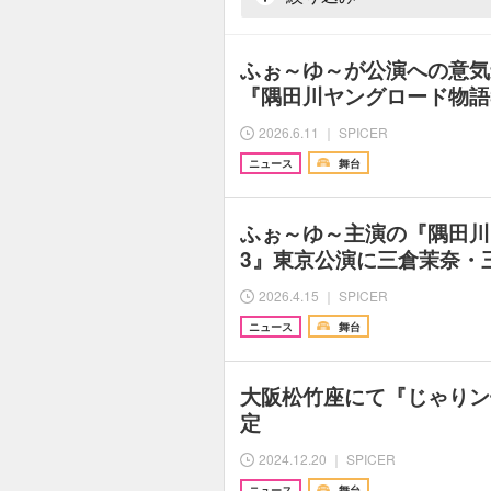
ふぉ～ゆ～が公演への意
『隅田川ヤングロード物語
2026.6.11 ｜ SPICER
ニュース
舞台
ふぉ～ゆ～主演の『隅田川
3』東京公演に三倉茉奈・
2026.4.15 ｜ SPICER
ニュース
舞台
大阪松竹座にて『じゃりン
定
2024.12.20 ｜ SPICER
ニュース
舞台