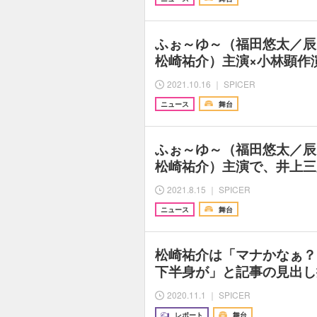
ふぉ～ゆ～（福田悠太／辰
松崎祐介）主演×小林顕作演出
2021.10.16 ｜ SPICER
ニュース
舞台
ふぉ～ゆ～（福田悠太／辰
松崎祐介）主演で、井上三太
2021.8.15 ｜ SPICER
ニュース
舞台
松崎祐介は「マナかなぁ？
下半身が」と記事の見出し
2020.11.1 ｜ SPICER
レポート
舞台