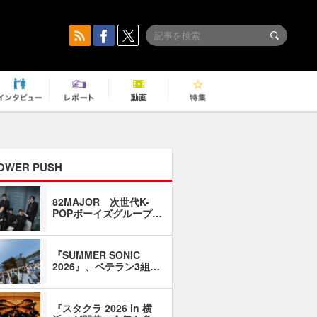
OWER PUSH
82MAJOR 次世代K-
「同窓会に
POPボーイズグループ…
い」――1
『SUMMER SONIC
石井琢磨「
2026』、ベテラン3組…
なるように
『スタクラ 2026 in 横
横内謙介×