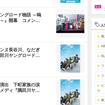
5
位
ングロード物語 ～嗚
～』開幕 コメン…
人
展
HI
ンヌ長谷川、なだぎ
田川ヤングロード…
S
フ
ク
演出 下町家族の涙
ピ
メディ『隅田川ヤ…
ル
東