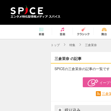
トップ
特集
三倉茉奈
三倉茉奈 の記事
SPICEの三倉茉奈の記事の一覧です
イープ
三倉
絞り込み