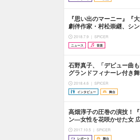
『思い出のマーニー』『大
劇伴作家・村松崇継、シン
2018.7.9 ｜ SPICER
ニュース
音楽
石野真子、「デビュー曲も
グランドフィナーレ付き舞
2018.4.6 ｜ SPICER
インタビュー
舞台
高畑淳子の圧巻の演技！『
ン―女性を花咲かせた女 
2017.10.5 ｜ SPICER
レポート
舞台