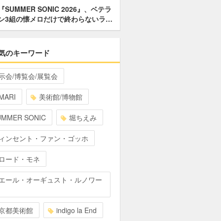
『SUMMER SONIC 2026』、ベテラ
ン3組の懐メロだけで終わらないラ…
気のキーワード
示会/博覧会/展覧会
MARI
美術館/博物館
UMMER SONIC
堀ちえみ
ィンセント・ファン・ゴッホ
ロード・モネ
エール・オーギュスト・ルノワー
京都美術館
indigo la End