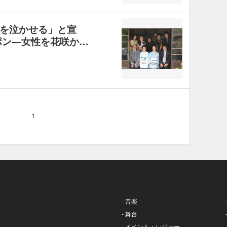
を泣かせる」と宣
ポン―女性を花咲か…
1
- 音楽
- 舞台
- イベント・レジャー