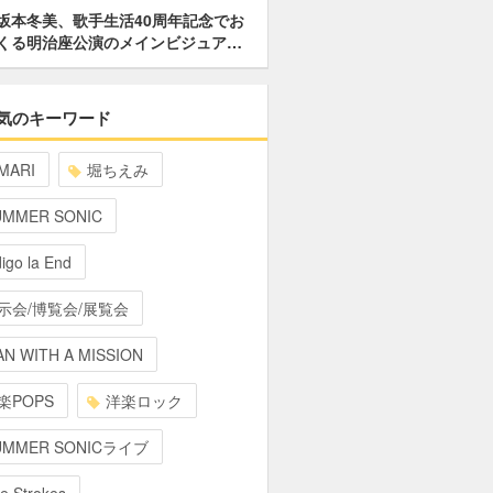
坂本冬美、歌手生活40周年記念でお
くる明治座公演のメインビジュア…
気のキーワード
MARI
堀ちえみ
UMMER SONIC
digo la End
示会/博覧会/展覧会
N WITH A MISSION
楽POPS
洋楽ロック
UMMER SONICライブ