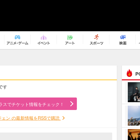
P
です
まるで原作の世界から飛
び出してきたよう！ 圧…
ラスでチケット情報をチェック！
ｅｐｌｕｓ ｗｅｅｋｅ
ｎｄ ｃｌｕｂ
ジェン の最新情報をRSSで購読
ＲｅｏＮａ“ピルグリム”