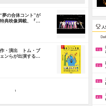
“夢の合体コント”が
特典映像満載、『…
人
Dai
作・演出 トム・ブ
1
位
ェンらが出演する…
2
位
3
位
1
4
位