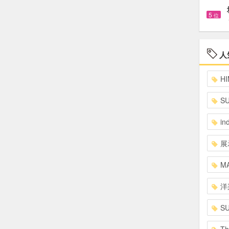
5
位
人
HI
S
in
展
MA
洋
S