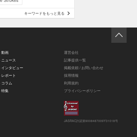
e Strokes
キーワードをもっと見る
- 動画
運営会社
- ニュース
記事提供一覧
- インタビュー
掲載依頼 / お問い合わせ
- レポート
採用情報
- コラム
利用規約
- 特集
プライバシーポリシー
JASRAC許諾第9008487009Y31018号