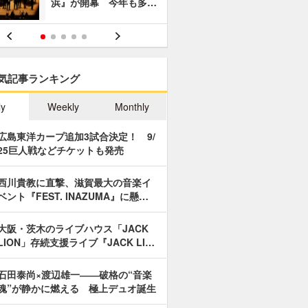
浜』が開幕 今年も多…
あやつり人
気記事ランキング
ly
Weekly
Monthly
広島東洋カープ追加3試合決定！ 9/
25巨人戦などチケットも発売
西川貴教に直撃、滋賀最大の音楽イ
ベント『FEST. INAZUMA』に懸…
大阪・茨木のライブハウス「JACK
LION」存続支援ライブ『JACK LI…
石田泰尚×渡辺雄一――破格の“音楽
魂”が静かに燃える 極上デュオ誕生