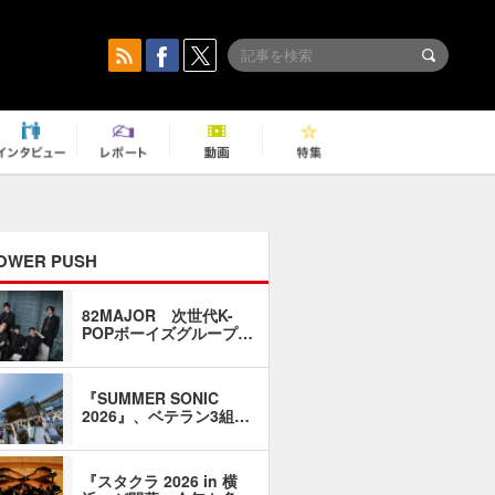
OWER PUSH
82MAJOR 次世代K-
「同窓会に
POPボーイズグループ…
い」――1
『SUMMER SONIC
石井琢磨「
2026』、ベテラン3組…
なるように
『スタクラ 2026 in 横
横内謙介×