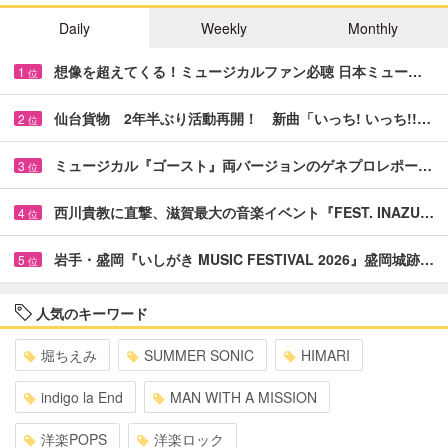
Daily
Weekly
Monthly
想像を超えてくる！ミュージカルファン必聴 日本ミュー…
1
位
仙台貨物 2年半ぶり活動再開！ 新曲「いっち! いっち!!…
2
位
ミュージカル『ゴースト』両バージョンのゲネプロレポー…
3
位
西川貴教に直撃、滋賀最大の音楽イベント『FEST. INAZU…
4
位
岩手・盛岡『いしがき MUSIC FESTIVAL 2026』盛岡城跡…
5
位
人気のキーワード
堀ちえみ
SUMMER SONIC
HIMARI
indigo la End
MAN WITH A MISSION
洋楽POPS
洋楽ロック