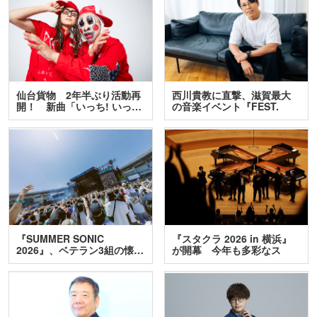
仙台貨物 2年半ぶり活動再
西川貴教に直撃、滋賀最大
開！ 新曲「いっち! いっ…
の音楽イベント『FEST.
INA…
『SUMMER SONIC
『スタクラ 2026 in 横浜』
2026』、ベテラン3組の懐…
が開幕 今年も多彩なス
テ…