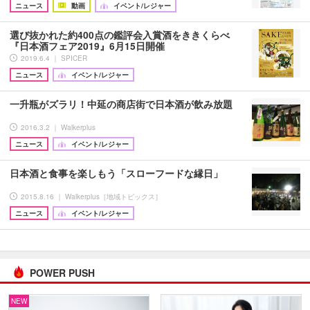
ニュース
動画
イベント/レジャー
選び抜かれた約400点の鑑評会入賞酒をききくらべ
『日本酒フェア2019』6月15日開催
2019.6.4 ｜ SPICER
ニュース
イベント/レジャー
一升瓶がズラリ！中延の商店街で日本酒が飲み放題
2016.3.2 ｜ Walkerplus
ニュース
イベント/レジャー
日本酒と食事を楽しもう「スローフードな縁日」
2015.8.16 ｜ Walkerplus［地域トピックス］
ニュース
イベント/レジャー
POWER PUSH
NEW