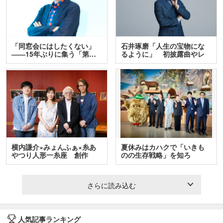
「同窓会にはしたくない」
石井琢磨「人生の宝物にな
――15年ぶりに集う「第…
るように」 初披露曲やレ
ア…
横内謙介×みょんふぁ×糸あ
夏休みはカハクで「いきも
やつり人形一糸座 創作
のの生存戦略」を知ろ
人…
う！ …
さらに読み込む
人気記事ランキング