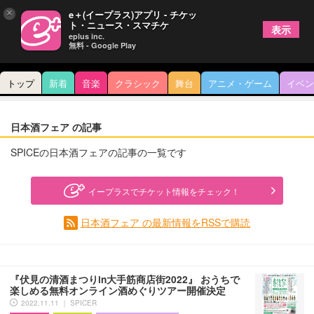
×
e＋(イープラス)アプリ - チケッ
ト・ニュース・スマチケ
表示
eplus inc.
無料 - Google Play
トップ
新着
音楽
クラシック
舞台
アニメ・ゲーム
イベン
日本酒フェア の記事
SPICEの日本酒フェアの記事の一覧です
イープラスでチケット情報をチェック！
日本酒フェア の最新情報をRSSで購読
『伏見の清酒まつりin大手筋商店街2022』 おうちで
楽しめる無料オンライン酒めぐりツアー開催決定
2022.11.11 ｜ SPICER