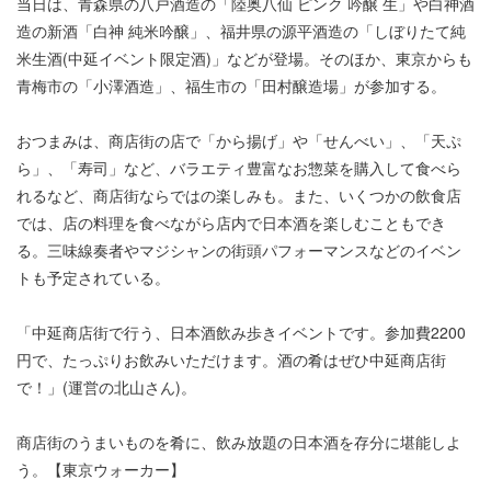
当日は、青森県の八戸酒造の「陸奥八仙 ピンク 吟醸 生」や白神酒
造の新酒「白神 純米吟醸」、福井県の源平酒造の「しぼりたて純
米生酒(中延イベント限定酒)」などが登場。そのほか、東京からも
青梅市の「小澤酒造」、福生市の「田村醸造場」が参加する。
おつまみは、商店街の店で「から揚げ」や「せんべい」、「天ぷ
ら」、「寿司」など、バラエティ豊富なお惣菜を購入して食べら
れるなど、商店街ならではの楽しみも。また、いくつかの飲食店
では、店の料理を食べながら店内で日本酒を楽しむこともでき
る。三味線奏者やマジシャンの街頭パフォーマンスなどのイベン
トも予定されている。
「中延商店街で行う、日本酒飲み歩きイベントです。参加費2200
円で、たっぷりお飲みいただけます。酒の肴はぜひ中延商店街
で！」(運営の北山さん)。
商店街のうまいものを肴に、飲み放題の日本酒を存分に堪能しよ
う。【東京ウォーカー】