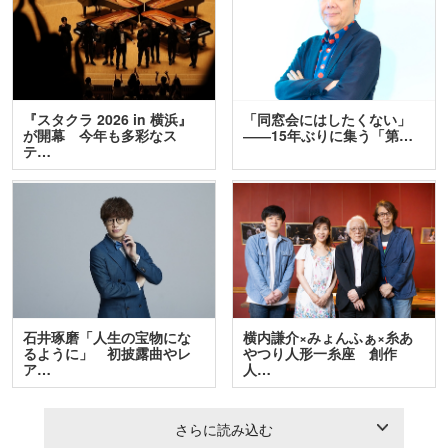
『スタクラ 2026 in 横浜』
「同窓会にはしたくない」
が開幕 今年も多彩なス
――15年ぶりに集う「第…
テ…
石井琢磨「人生の宝物にな
横内謙介×みょんふぁ×糸あ
るように」 初披露曲やレ
やつり人形一糸座 創作
ア…
人…
さらに読み込む