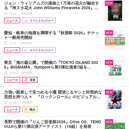
ジョン・ウィリアムズの楽曲と1万発の花火が融合す
NEW
る『埼スタ花火 John Williams Fireworks 2026』…
12:00 ｜ SPICER
ニュース
イベント/レジャー
愛知・岐阜の地酒を満喫する『秋酒祭 2026』チケッ
NEW
ト一般発売開始
12:00 ｜ SPICER
ニュース
イベント/レジャー
東京「海の森公園」で開催の『TOKYO ISLAND 202
NEW
6』BIGMAMA、flumpoolら第3弾出演者7組を…
12:00 ｜ SPICER
ニュース
音楽
力強い眼差しで見つめる小瀧 望演じるヤンと対照的な
NEW
思想を持つ人々 『ロックンロール』のビジュアル…
12:00 ｜ SPICER
ニュース
舞台
長野で開催の『りんご音楽祭2026』Olive Oil、TEND
NEW
OUJIら第11弾出演アーティスト（16組）を発表