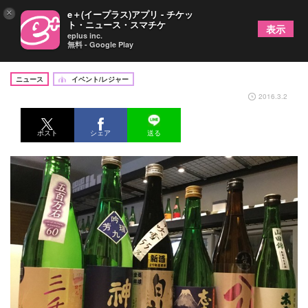
×
e＋(イープラス)アプリ - チケッ
ト・ニュース・スマチケ
表示
eplus inc.
無料 - Google Play
一升瓶がズラリ！中延の商店街で日本酒が飲み放題
ニュース
イベント/レジャー
2016.3.2
ポスト
シェア
送る