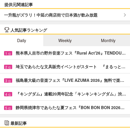
提供元関連記事
一升瓶がズラリ！中延の商店街で日本酒が飲み放題
人気記事ランキング
Daily
Weekly
Monthly
熊本県人吉市の野外音楽フェス『Rural Act'26』TENDOU…
1
位
埼玉であらたな文具販売イベントがスタート 『まるっと…
2
位
福島最大級の音楽フェス『LIVE AZUMA 2026』無料で楽…
3
位
『キングダム』連載20周年記念「キンキンキングダム」渋…
4
位
静岡県焼津市であらたな夏フェス『BON BON BON 2026…
5
位
最新記事