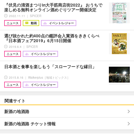
『伏見の清酒まつりin大手筋商店街2022』 おうちで
楽しめる無料オンライン酒めぐりツアー開催決定
2022.11.11 ｜ SPICER
ニュース
動画
イベント/レジャー
選び抜かれた約400点の鑑評会入賞酒をききくらべ
『日本酒フェア2019』6月15日開催
2019.6.4 ｜ SPICER
ニュース
イベント/レジャー
日本酒と食事を楽しもう「スローフードな縁日」
2015.8.16 ｜ Walkerplus［地域トピックス］
ニュース
イベント/レジャー
関連サイト
新酒の地酒路
新酒の地酒路 チケット情報