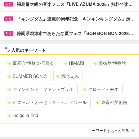
福島最大級の音楽フェス『LIVE AZUMA 2026』無料で楽…
3
位
『キングダム』連載20周年記念「キンキンキングダム」渋…
4
位
静岡県焼津市であらたな夏フェス『BON BON BON 2026…
5
位
人気のキーワード
展示会/博覧会/展覧会
HIMARI
美術館/博物館
SUMMER SONIC
堀ちえみ
フィンセント・ファン・ゴッホ
クロード・モネ
ピエール・オーギュスト・ルノワール
東京都美術館
indigo la End
キーワードをもっと見る