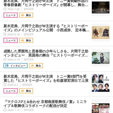
新木宏典、片岡千之助がW主演 トニー賞制覇作品の
青春群像劇『ヒストリーボーイズ』が開幕し、舞台…
2024.7.22 ｜ SPICER
ニュース
舞台
新木宏典、片岡千之助がW主演する『ヒストリーボー
イズ』のメインビジュアル公開 小西成弥、 定本楓…
2024.5.16 ｜ SPICER
ニュース
舞台
成熟した雰囲気と思春期の少年らしさを。片岡千之助
インタビュー 英国発の舞台『ヒストリーボーイズ…
2024.5.16 ｜ SPICER
インタビュー
舞台
新木宏典、片岡千之助がW主演 トニー賞6部門を受
賞した『ヒストリーボーイズ』を松森望宏演出で上演
2024.4.1 ｜ SPICER
ニュース
舞台
『マクロスFとΔ合わせ 京都南座歌舞伎ノ宴』ミニラ
イブ＆歌舞伎コラボトークの配信が決定
2024.1.14 ｜ SPICER