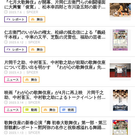
『七月大歌舞伎』が開幕、片岡仁左衛門らの剣闘場面
に大興奮「俊寛」、松本幸四郎と市川染五郎の親子…
2023.7.6 ｜ SPICER
レポート
舞台
仁左衛門のいがみの権太、松緑の狐忠信による『義経
千本桜』、中車の又平、芝翫の児雷也、福助の芸者…
2023.6.12 ｜ SPICER
レポート
舞台
片岡千之助、中村莟玉、中村歌之助が前期の歌舞伎座
について思い出を明かす 『わが心の歌舞伎座』先…
2023.4.3 ｜ SPICER
ニュース
舞台
映画『わが心の歌舞伎座』が4月に再上映 片岡千之
助、中村莟玉、中村歌之助によるトークイベント付…
2023.3.14 ｜ SPICER
ニュース
動画
舞台
映画
歌舞伎座の新春公演『壽 初春大歌舞伎』第一部・第三
部観劇レポート～黙阿弥の名作と祝祭感溢れる舞踊…
2023.1.13 ｜ SPICER