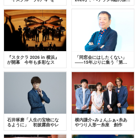
訊…
『スタクラ 2026 in 横浜』
「同窓会にはしたくない」
が開幕 今年も多彩なス
――15年ぶりに集う「第…
テ…
石井琢磨「人生の宝物にな
横内謙介×みょんふぁ×糸あ
るように」 初披露曲やレ
やつり人形一糸座 創作
ア…
人…