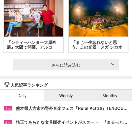
『シティーハンター大原画
「まじ一生忘れないと思
展』大阪で開幕、アルコ
う、この光景」スガ シカオ
＆…
と…
さらに読み込む
人気記事ランキング
Daily
Weekly
Monthly
熊本県人吉市の野外音楽フェス『Rural Act'26』TENDOU…
1
位
埼玉であらたな文具販売イベントがスタート 『まるっと…
2
位