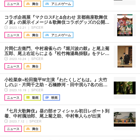
ニュース
舞台
アニメ/ゲーム
コラボ企画展『マクロスFとΔ合わせ 京都南座歌舞伎
ノ宴』の展示イメージ＆歌舞伎コラボグッズの公開…
2023.12.21 ｜ SPICER
ニュース
舞台
アニメ/ゲーム
片岡仁左衛門、中村扇雀らの『堀川波の鼓』と尾上菊
五郎、尾上右近らによる『松竹梅湯島掛額』をテレ…
2023.10.24 ｜ SPICER
ニュース
舞台
小松菜奈×松田龍平W主演『わたくしどもは。』大竹
しのぶ・片岡千之助・石橋静河・田中泯ら7名の出…
2023.10.19 ｜ SPICER
ニュース
動画
映画
『七月大歌舞伎』昼の部オフィシャル初日レポート到
着、中村鴈治郎、尾上菊之助、中村隼人らが出演
2023.7.12 ｜ SPICER
ニュース
舞台