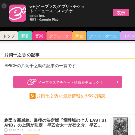
×
e＋(イープラス)アプリ - チケッ
ト・ニュース・スマチケ
表示
eplus inc.
無料 - Google Play
トップ
新着
音楽
クラシック
舞台
アニメ・ゲーム
イベン
片岡千之助 の記事
SPICEの片岡千之助の記事の一覧です
イープラスでチケット情報をチェック！
片岡千之助 の最新情報をRSSで購読
劇団☆新感線、最後の決定版『髑髏城の七人 LAST ST
AND』の上演が決定 早乙女太一が捨之介、早乙…
2026.7.13 ｜ SPICER