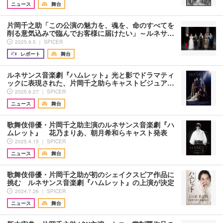
ニュース
舞台
片岡千之助「この公演の魅力を、魂を、命のすべてを
削る意気込みで臨んでお客様に届けたい」～ルネサ…
2025.9.5 ｜ SPICER
レポート
舞台
ルネサンス音楽劇『ハムレット』光と影でドラマティ
ックに表現された、片岡千之助らキャストビジュア…
2025.6.27 ｜ SPICER
ニュース
舞台
歌舞伎俳優・片岡千之助主演のルネサンス音楽劇『ハ
ムレット』 花乃まりあ、朝月希和らキャスト発表
2025.4.15 ｜ SPICER
ニュース
舞台
歌舞伎俳優・片岡千之助が初のシェイクスピア作品に
挑む ルネサンス音楽劇『ハムレット』の上演が決定
2024.7.26 ｜ SPICER
ニュース
舞台