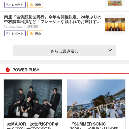
レポート
舞台
南座『吉例顔見世興行』今年も開催決定、24年ぶりの
中村獅童出演など「フレッシュな顔ぶれでお届けす…
2022.9.26 ｜ SPICER+
レポート
舞台
さらに読み込む
POWER PUSH
82MAJOR 次世代K-POPボ
『SUMMER SONIC
ーイズグループの“今”を
2026』、ベテラン3組の懐…