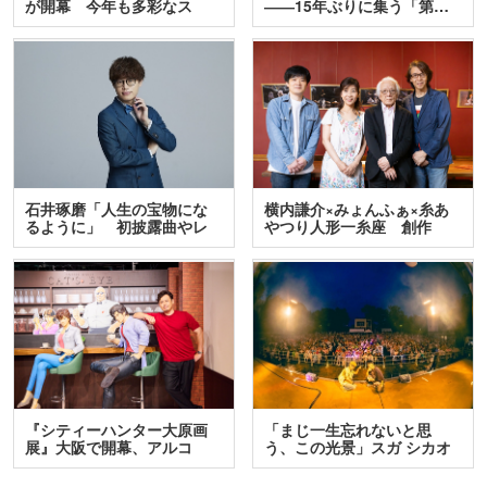
が開幕 今年も多彩なス
――15年ぶりに集う「第…
テ…
石井琢磨「人生の宝物にな
横内謙介×みょんふぁ×糸あ
るように」 初披露曲やレ
やつり人形一糸座 創作
ア…
人…
『シティーハンター大原画
「まじ一生忘れないと思
展』大阪で開幕、アルコ
う、この光景」スガ シカオ
＆…
と…