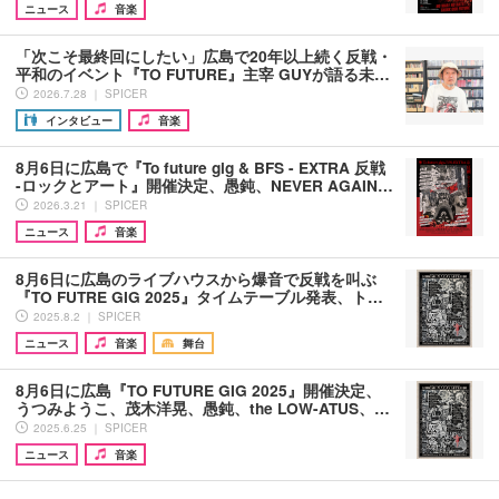
ニュース
音楽
「次こそ最終回にしたい」広島で20年以上続く反戦・
平和のイベント『TO FUTURE』主宰 GUYが語る未…
2026.7.28 ｜ SPICER
インタビュー
音楽
8月6日に広島で『To future gig & BFS - EXTRA 反戦
-ロックとアート』開催決定、愚鈍、NEVER AGAIN…
2026.3.21 ｜ SPICER
ニュース
音楽
8月6日に広島のライブハウスから爆音で反戦を叫ぶ
『TO FUTRE GIG 2025』タイムテーブル発表、ト…
2025.8.2 ｜ SPICER
ニュース
音楽
舞台
8月6日に広島『TO FUTURE GIG 2025』開催決定、
うつみようこ、茂木洋晃、愚鈍、the LOW-ATUS、…
2025.6.25 ｜ SPICER
ニュース
音楽