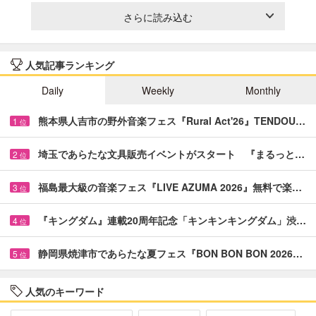
さらに読み込む
人気記事ランキング
Daily
Weekly
Monthly
熊本県人吉市の野外音楽フェス『Rural Act'26』TENDOU…
1
位
埼玉であらたな文具販売イベントがスタート 『まるっと…
2
位
福島最大級の音楽フェス『LIVE AZUMA 2026』無料で楽…
3
位
『キングダム』連載20周年記念「キンキンキングダム」渋…
4
位
静岡県焼津市であらたな夏フェス『BON BON BON 2026…
5
位
人気のキーワード