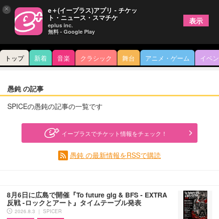
×
e＋(イープラス)アプリ - チケッ
ト・ニュース・スマチケ
表示
eplus inc.
無料 - Google Play
トップ
新着
音楽
クラシック
舞台
アニメ・ゲーム
イベン
愚鈍 の記事
SPICEの愚鈍の記事の一覧です
イープラスでチケット情報をチェック！
愚鈍 の最新情報をRSSで購読
8月6日に広島で開催『To future gig & BFS - EXTRA
反戦 -ロックとアート』タイムテーブル発表
2026.8.3 ｜ SPICER