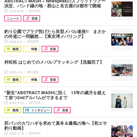
ABSTRACT MASH × Newspeakのスプリットツアー
決定、バンド縁の地・郡山と名古屋の2都市で開催
2023.6.24 ｜ SPICER
ニュース
音楽
釣り公園でプラグ投げたら良型メバル連発!! まさか
の外道に一同騒然…【東京湾メバリング】
2023.5.2 ｜ SPICER
動画
特集
音楽
村松拓 はじめてのメバルプラッキング【洗脳完了】
2023.4.4 ｜ SPICER
動画
特集
音楽
"新生"ABSTRACT MASHに訊く 13年の歳月を超え
て放つ2ndアルバムができるまで
2023.3.22 ｜ SPICER
動画
インタビュー
音楽
肝パンのカワハギを求めて真冬＆爆風の海へ【初エサ
釣り動画】
2023.3.18 ｜ SPICER