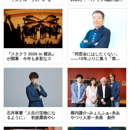
訊…
『スタクラ 2026 in 横浜』
「同窓会にはしたくない」
が開幕 今年も多彩なス
――15年ぶりに集う「第…
テ…
石井琢磨「人生の宝物にな
横内謙介×みょんふぁ×糸あ
るように」 初披露曲やレ
やつり人形一糸座 創作
ア…
人…