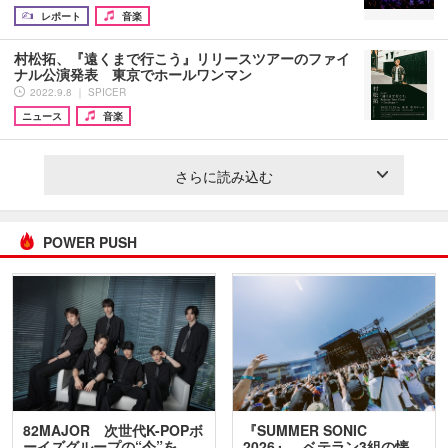
レポート
音楽
村松拓、『遠くまで行こう』リリースツアーのファイ
ナル公演発表 東京でホールワンマン
2022.9.8 ｜ SPICER
ニュース
音楽
さらに読み込む
POWER PUSH
82MAJOR 次世代K-POPボ
『SUMMER SONIC
ーイズグループの“今”を
2026』、ベテラン3組の懐…