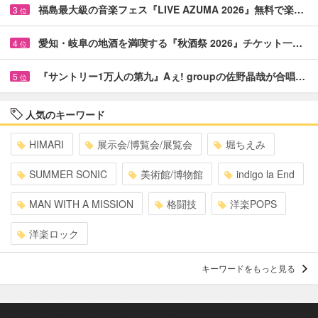
福島最大級の音楽フェス『LIVE AZUMA 2026』無料で楽…
3
位
愛知・岐阜の地酒を満喫する『秋酒祭 2026』チケット一…
4
位
『サントリー1万人の第九』Aぇ! groupの佐野晶哉が合唱…
5
位
人気のキーワード
HIMARI
展示会/博覧会/展覧会
堀ちえみ
SUMMER SONIC
美術館/博物館
indigo la End
MAN WITH A MISSION
格闘技
洋楽POPS
洋楽ロック
キーワードをもっと見る