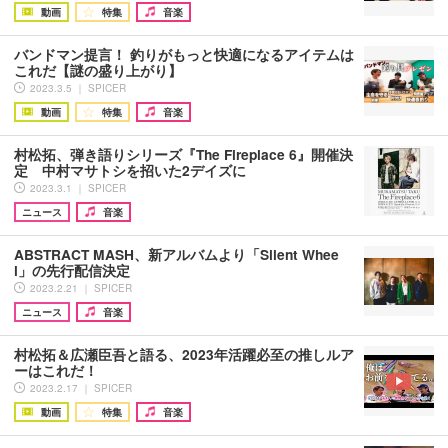
動画
特集
音楽
バンドマン提言！ 釣りがもっと快適になるアイテムは
これだ【謎の盛り上がり】
2023.3.5 ｜ SPICER
動画
特集
音楽
村松拓、弾き語りシリーズ『The Fireplace 6』開催決
定 中村マサトシを招いた2デイズに
2023.3.1 ｜ SPICER
ニュース
音楽
ABSTRACT MASH、新アルバムより「Silent Whee
l」の先行配信決定
2023.2.21 ｜ SPICER
ニュース
音楽
村松拓＆広瀬臣吾と語る、2023年活躍必至の推しルア
ーはこれだ！
2023.2.17 ｜ SPICER
動画
特集
音楽