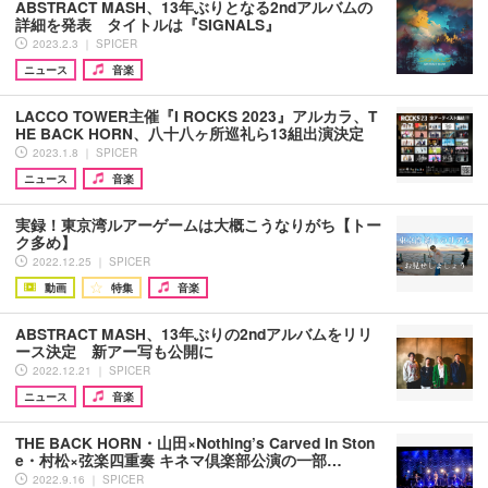
ABSTRACT MASH、13年ぶりとなる2ndアルバムの
詳細を発表 タイトルは『SIGNALS』
2023.2.3 ｜ SPICER
ニュース
音楽
LACCO TOWER主催『I ROCKS 2023』アルカラ、T
HE BACK HORN、八十八ヶ所巡礼ら13組出演決定
2023.1.8 ｜ SPICER
ニュース
音楽
実録！東京湾ルアーゲームは大概こうなりがち【トー
ク多め】
2022.12.25 ｜ SPICER
動画
特集
音楽
ABSTRACT MASH、13年ぶりの2ndアルバムをリリ
ース決定 新アー写も公開に
2022.12.21 ｜ SPICER
ニュース
音楽
THE BACK HORN・山田×Nothing’s Carved In Ston
e・村松×弦楽四重奏 キネマ倶楽部公演の一部…
2022.9.16 ｜ SPICER