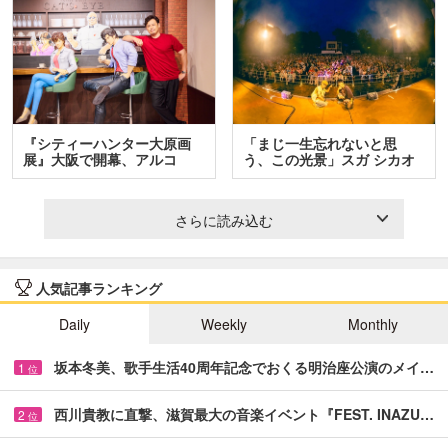
『シティーハンター大原画
「まじ一生忘れないと思
展』大阪で開幕、アルコ
う、この光景」スガ シカオ
＆…
と…
さらに読み込む
人気記事ランキング
Daily
Weekly
Monthly
坂本冬美、歌手生活40周年記念でおくる明治座公演のメイ…
1
位
西川貴教に直撃、滋賀最大の音楽イベント『FEST. INAZU…
2
位