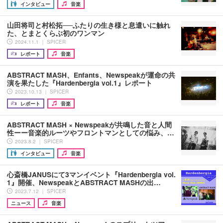
インタビュー
音楽
山田将司と村松拓──ふたりの生き様と息遣いに触れ
た、とまとくらぶ初のワンマン
2024.11.1 ｜ SPICER
レポート
音楽
ABSTRACT MASH、Enfants、Newspeakが運命の共
演を果たした『Hardenbergia vol.1』レポート
2023.10.13 ｜ SPICER
レポート
音楽
ABSTRACT MASH × Newspeakが共鳴した音と人間
性ーー音楽的ルーツやフロントマンとしての悩み、…
2023.8.2 ｜ SPICER
インタビュー
音楽
心斎橋JANUSにて3マンイベント『Hardenbergia vol.
1』開催、NewspeakとABSTRACT MASHの出…
2023.7.12 ｜ SPICER
ニュース
音楽