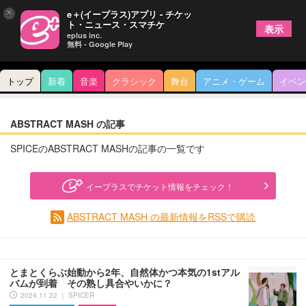
×
e＋(イープラス)アプリ - チケッ
ト・ニュース・スマチケ
表示
eplus inc.
無料 - Google Play
トップ
新着
音楽
クラシック
舞台
アニメ・ゲーム
イベン
ABSTRACT MASH の記事
SPICEのABSTRACT MASHの記事の一覧です
イープラスでチケット情報をチェック！
ABSTRACT MASH の最新情報をRSSで購読
とまとくらぶ始動から2年、自然体かつ本気の1stアル
バムが到着 その熟し具合やいかに？
2024.11.22 ｜ SPICER