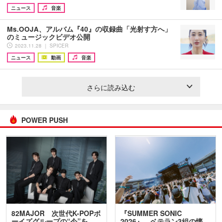
ニュース
音楽
Ms.OOJA、アルバム『40』の収録曲「光射す方へ」
のミュージックビデオ公開
2023.11.28 ｜ SPICER
ニュース
動画
音楽
さらに読み込む
POWER PUSH
82MAJOR 次世代K-POPボ
『SUMMER SONIC
ーイズグループの“今”を
2026』、ベテラン3組の懐…