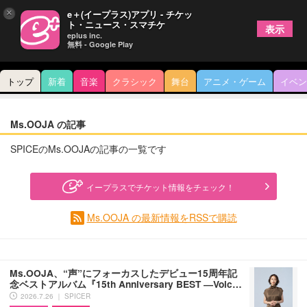
×
e＋(イープラス)アプリ - チケッ
ト・ニュース・スマチケ
表示
eplus inc.
無料 - Google Play
トップ
新着
音楽
クラシック
舞台
アニメ・ゲーム
イベン
Ms.OOJA の記事
SPICEのMs.OOJAの記事の一覧です
イープラスでチケット情報をチェック！
Ms.OOJA の最新情報をRSSで購読
Ms.OOJA、“声”にフォーカスしたデビュー15周年記
念ベストアルバム『15th Anniversary BEST ―Voic…
2026.7.26 ｜ SPICER