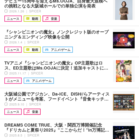
デビュー15周年を迎えるMs.OOJA、自身最大規模へ
の挑戦となる大阪城ホールでの単独公演を発表
2026.1.26 ｜ SPICER
ニュース
動画
音楽
『シャンピニオンの魔女』ノンクレジット版のオープ
ニング＆エンディング映像を公開
2026.1.4 ｜ SPICER
ニュース
動画
アニメ/ゲーム
TVアニメ『シャンピニオンの魔女』OP主題歌はロ
ス、ED主題歌はMs.OOJAに決定！追加キャストに…
2025.11.17 ｜ SPICER
ニュース
アニメ/ゲーム
大阪城公園でアジカン、Da-iCE、DISH//らアーティス
トがメニューを考案、フードイベント『音食キッチ…
2025.9.10 ｜ SPICER
ニュース
音楽
DREAMS COME TRUE、大阪・関西万博開催記念
『ドリカムと夏祭り2025』”ここからだ！”in万博記…
2025.8.5 ｜ SPICER