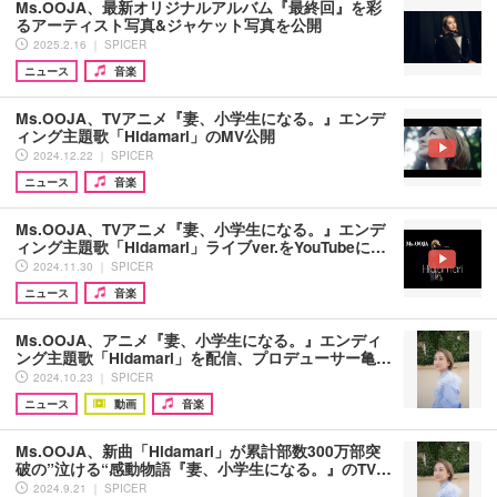
Ms.OOJA、最新オリジナルアルバム『最終回』を彩
るアーティスト写真&ジャケット写真を公開
2025.2.16 ｜ SPICER
ニュース
音楽
Ms.OOJA、TVアニメ『妻、小学生になる。』エンデ
ィング主題歌「Hidamari」のMV公開
2024.12.22 ｜ SPICER
ニュース
音楽
Ms.OOJA、TVアニメ『妻、小学生になる。』エンデ
ィング主題歌「Hidamari」ライブver.をYouTubeに…
2024.11.30 ｜ SPICER
ニュース
音楽
Ms.OOJA、アニメ『妻、小学生になる。』エンディ
ング主題歌「Hidamari」を配信、プロデューサー亀…
2024.10.23 ｜ SPICER
ニュース
動画
音楽
Ms.OOJA、新曲「Hidamari」が累計部数300万部突
破の”泣ける“感動物語『妻、小学生になる。』のTV…
2024.9.21 ｜ SPICER