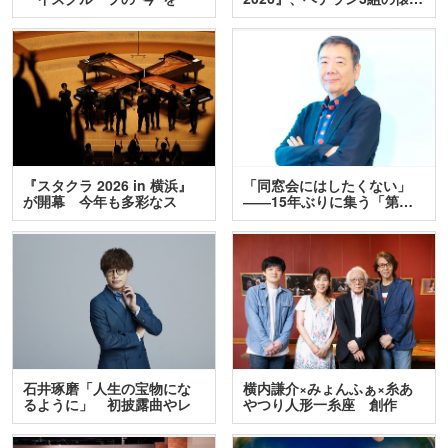
訊…
『スタクラ 2026 in 横浜』
「同窓会にはしたくない」
が開幕 今年も多彩なス
――15年ぶりに集う「第…
テ…
石井琢磨「人生の宝物にな
横内謙介×みょんふぁ×糸あ
るように」 初披露曲やレ
やつり人形一糸座 創作
ア…
人…