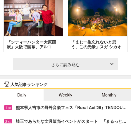
『シティーハンター大原画
「まじ一生忘れないと思
展』大阪で開幕、アルコ
う、この光景」スガ シカオ
＆…
と…
さらに読み込む
人気記事ランキング
Daily
Weekly
Monthly
熊本県人吉市の野外音楽フェス『Rural Act'26』TENDOU…
1
位
埼玉であらたな文具販売イベントがスタート 『まるっと…
2
位