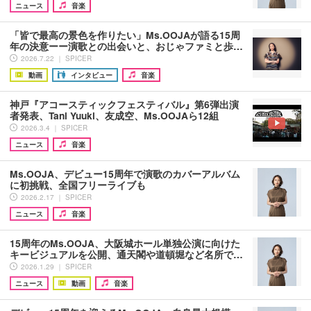
ニュース
音楽
「皆で最高の景色を作りたい」Ms.OOJAが語る15周
年の決意ーー演歌との出会いと、おじゃファミと歩…
2026.7.22 ｜ SPICER
動画
インタビュー
音楽
神戸『アコースティックフェスティバル』第6弾出演
者発表、Tani Yuuki、友成空、Ms.OOJAら12組
2026.3.4 ｜ SPICER
ニュース
音楽
Ms.OOJA、デビュー15周年で演歌のカバーアルバム
に初挑戦、全国フリーライブも
2026.2.17 ｜ SPICER
ニュース
音楽
15周年のMs.OOJA、大阪城ホール単独公演に向けた
キービジュアルを公開、通天閣や道頓堀など名所で…
2026.1.29 ｜ SPICER
ニュース
動画
音楽