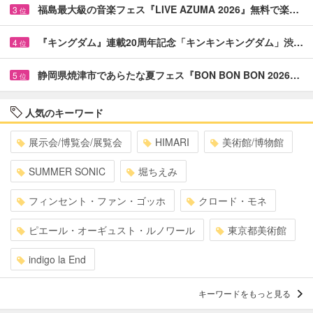
福島最大級の音楽フェス『LIVE AZUMA 2026』無料で楽…
3
位
『キングダム』連載20周年記念「キンキンキングダム」渋…
4
位
静岡県焼津市であらたな夏フェス『BON BON BON 2026…
5
位
人気のキーワード
展示会/博覧会/展覧会
HIMARI
美術館/博物館
SUMMER SONIC
堀ちえみ
フィンセント・ファン・ゴッホ
クロード・モネ
ピエール・オーギュスト・ルノワール
東京都美術館
indigo la End
キーワードをもっと見る