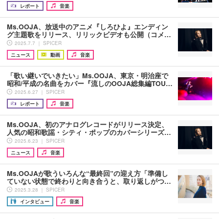
レポート
音楽
Ms.OOJA、放送中のアニメ『しろひよ』エンディン
グ主題歌をリリース、リリックビデオも公開（コメ…
2025.7.7 ｜ SPICER
ニュース
動画
音楽
「歌い継いでいきたい」Ms.OOJA、東京・明治座で
昭和/平成の名曲をカバー『流しのOOJA総集編TOU…
2025.6.27 ｜ SPICER
レポート
音楽
Ms.OOJA、初のアナログレコードがリリース決定、
人気の昭和歌謡・シティ・ポップのカバーシリーズ…
2025.6.23 ｜ SPICER
ニュース
音楽
Ms.OOJAが歌ういろんな“最終回”の迎え方「準備し
ていない状態で終わりと向き合うと、取り返しがつ…
2025.3.28 ｜ SPICER
インタビュー
音楽