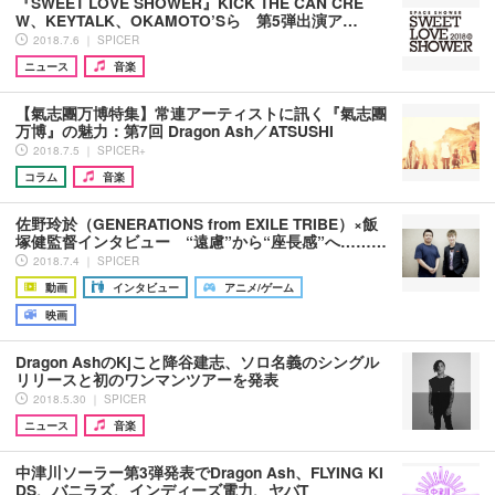
『SWEET LOVE SHOWER』KICK THE CAN CRE
W、KEYTALK、OKAMOTO’Sら 第5弾出演ア…
2018.7.6 ｜ SPICER
ニュース
音楽
【氣志團万博特集】常連アーティストに訊く『氣志團
万博』の魅力：第7回 Dragon Ash／ATSUSHI
2018.7.5 ｜ SPICER+
コラム
音楽
佐野玲於（GENERATIONS from EXILE TRIBE）×飯
塚健監督インタビュー “遠慮”から“座長感”へ………
2018.7.4 ｜ SPICER
動画
インタビュー
アニメ/ゲーム
映画
Dragon AshのKjこと降谷建志、ソロ名義のシングル
リリースと初のワンマンツアーを発表
2018.5.30 ｜ SPICER
ニュース
音楽
中津川ソーラー第3弾発表でDragon Ash、FLYING KI
DS、バニラズ、インディーズ電力、ヤバT