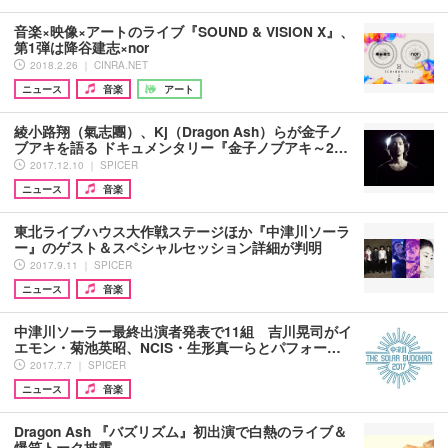
音楽×映像×アートのライブ『SOUND & VISION X』、
第1弾は降谷建志×nor
2018.2.26 ｜ CINRA.NET
ニュース
音楽
アート
綾小路翔（氣志團）、Kj（Dragon Ash）らが金子ノ
ブアキを語る ドキュメンタリー『金子ノブアキ～2…
2017.12.10 ｜ SPICER
ニュース
音楽
東北ライブハウス大作戦ステージほか『中津川ソーラ
ー』のゲスト＆スペシャルセッション詳細が判明
2017.9.11 ｜ SPICER
ニュース
音楽
中津川ソーラー最終出演者発表で11組 吉川晃司がイ
エモン・菊池英昭、NCIS・生形真一らとパフォー…
2017.7.7 ｜ SPICER
ニュース
音楽
Dragon Ash 『バズリズム』初出演で白熱のライブ＆
爆笑トーク披露