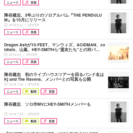
ニュース
音楽
降谷建志、3年ぶりのソロアルバム『THE PENDULU
M』を10月にリリース
2018.8.27 ｜ SPICER
ニュース
音楽
Dragon Ashが10-FEET、マンウィズ、ACIDMAN、co
ldrain、山嵐、HEY-SMITHら“盟友たち”との対バ…
2018.8.5 ｜ SPICER
ニュース
音楽
降谷建志 初のライブハウスツアーを回るバンド名は
Kj and The Ravens、メンバーとの写真も公開
2018.7.24 ｜ SPICER
ニュース
動画
音楽
降谷建志 ソロ作MVにHEY-SMITHメンバーも
2018.7.24 ｜ SPICER
ニュース
動画
音楽