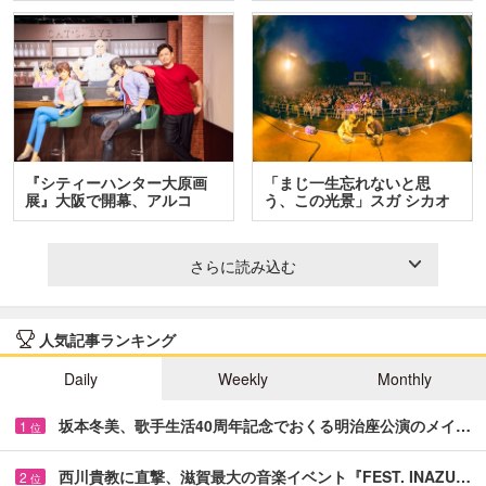
『シティーハンター大原画
「まじ一生忘れないと思
展』大阪で開幕、アルコ
う、この光景」スガ シカオ
＆…
と…
さらに読み込む
人気記事ランキング
Daily
Weekly
Monthly
坂本冬美、歌手生活40周年記念でおくる明治座公演のメイ…
1
位
西川貴教に直撃、滋賀最大の音楽イベント『FEST. INAZU…
2
位