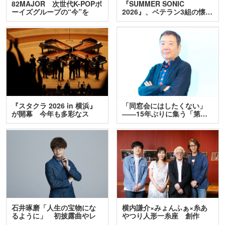
82MAJOR 次世代K-POPボ
『SUMMER SONIC
ーイズグループの“今”を
2026』、ベテラン3組の懐…
訊…
『スタクラ 2026 in 横浜』
「同窓会にはしたくない」
が開幕 今年も多彩なス
――15年ぶりに集う「第…
テ…
石井琢磨「人生の宝物にな
横内謙介×みょんふぁ×糸あ
るように」 初披露曲やレ
やつり人形一糸座 創作
ア…
人…