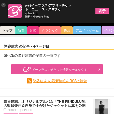
×
e＋(イープラス)アプリ - チケッ
ト・ニュース・スマチケ
表示
eplus inc.
無料 - Google Play
トップ
新着
音楽
クラシック
舞台
アニメ・ゲーム
イベン
降谷建志 の記事 - 4ページ目
SPICEの降谷建志の記事の一覧です
イープラスでチケット情報をチェック！
降谷建志 の最新情報をRSSで購読
降谷建志、オリジナルアルバム『THE PENDULUM』
の収録楽曲＆自身で手がけたジャケット写真を公開
2018.9.6 ｜ SPICER