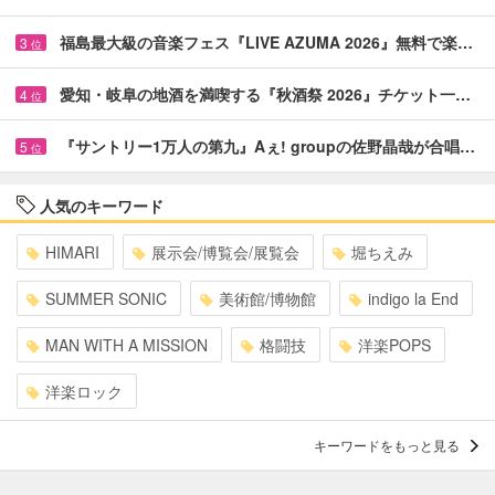
福島最大級の音楽フェス『LIVE AZUMA 2026』無料で楽…
3
位
愛知・岐阜の地酒を満喫する『秋酒祭 2026』チケット一…
4
位
『サントリー1万人の第九』Aぇ! groupの佐野晶哉が合唱…
5
位
人気のキーワード
HIMARI
展示会/博覧会/展覧会
堀ちえみ
SUMMER SONIC
美術館/博物館
indigo la End
MAN WITH A MISSION
格闘技
洋楽POPS
洋楽ロック
キーワードをもっと見る