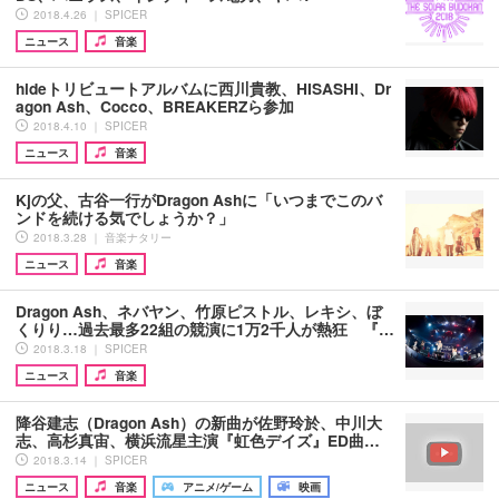
2018.4.26 ｜ SPICER
ニュース
音楽
hideトリビュートアルバムに西川貴教、HISASHI、Dr
agon Ash、Cocco、BREAKERZら参加
2018.4.10 ｜ SPICER
ニュース
音楽
Kjの父、古谷一行がDragon Ashに「いつまでこのバ
ンドを続ける気でしょうか？」
2018.3.28 ｜ 音楽ナタリー
ニュース
音楽
Dragon Ash、ネバヤン、竹原ピストル、レキシ、ぼ
くりり…過去最多22組の競演に1万2千人が熱狂 『…
2018.3.18 ｜ SPICER
ニュース
音楽
降谷建志（Dragon Ash）の新曲が佐野玲於、中川大
志、高杉真宙、横浜流星主演『虹色デイズ』ED曲…
2018.3.14 ｜ SPICER
ニュース
音楽
アニメ/ゲーム
映画