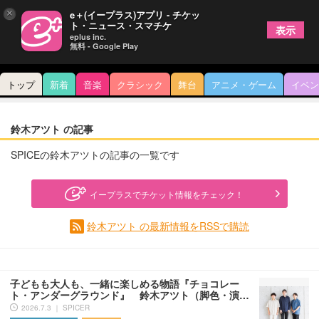
×
e＋(イープラス)アプリ - チケッ
ト・ニュース・スマチケ
表示
eplus inc.
無料 - Google Play
トップ
新着
音楽
クラシック
舞台
アニメ・ゲーム
イベン
鈴木アツト の記事
SPICEの鈴木アツトの記事の一覧です
イープラスでチケット情報をチェック！
鈴木アツト の最新情報をRSSで購読
子どもも大人も、一緒に楽しめる物語『チョコレー
ト・アンダーグラウンド』 鈴木アツト（脚色・演…
2026.7.3 ｜ SPICER