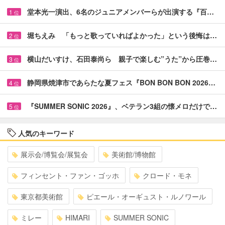
堂本光一演出、6名のジュニアメンバーらが出演する『百…
1
位
堀ちえみ 「もっと歌っていればよかった」という後悔は…
2
位
横山だいすけ、石田泰尚ら 親子で楽しむ”うた”から圧巻…
3
位
静岡県焼津市であらたな夏フェス『BON BON BON 2026…
4
位
『SUMMER SONIC 2026』、ベテラン3組の懐メロだけで…
5
位
人気のキーワード
展示会/博覧会/展覧会
美術館/博物館
フィンセント・ファン・ゴッホ
クロード・モネ
東京都美術館
ピエール・オーギュスト・ルノワール
ミレー
HIMARI
SUMMER SONIC