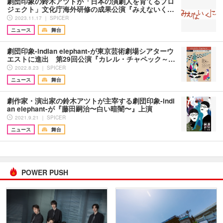
劇団印象の鈴木アツトが「日本の演劇人を育てるプロ
ジェクト」文化庁海外研修の成果公演『みえないく…
2023.11.17 ｜ SPICER
ニュース
舞台
劇団印象-indian elephant-が東京芸術劇場シアターウ
エストに進出 第29回公演『カレル・チャペック～…
2022.8.23 ｜ SPICER
ニュース
舞台
劇作家・演出家の鈴木アツトが主宰する劇団印象-indi
an elephant-が『藤田嗣治〜白い暗闇〜』上演
2021.9.21 ｜ SPICER
ニュース
舞台
POWER PUSH