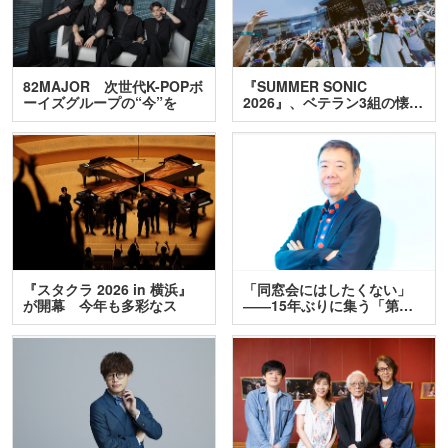
82MAJOR 次世代K-POPボ
『SUMMER SONIC
ーイズグループの“今”を
2026』、ベテラン3組の懐…
訊…
『スタクラ 2026 in 横浜』
「同窓会にはしたくない」
が開幕 今年も多彩なス
――15年ぶりに集う「第…
テ…