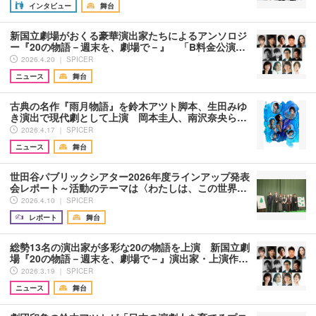
インタビュー
舞台
新国立劇場がおくる豪華演出家たちによるアンソロジ
ー『20の物語－週末を、劇場で－』 「B料金公演…
2026.4.20 ｜ SPICER
ニュース
舞台
古典の名作『雨月物語』を鈴木アツト脚本、生田みゆ
き演出で現代劇として上演 岡本圭人、南沢奈央ら…
2026.4.17 ｜ SPICER
ニュース
舞台
世田谷パブリックシアター2026年度ラインアップ発表
会レポート～活動のテーマは〈わたしは、この世界…
2026.4.10 ｜ SPICER
レポート
舞台
総勢13名の演出家が多彩な20の物語を上演 新国立劇
場『20の物語－週末を、劇場で－』演出家・上演作…
2026.3.19 ｜ SPICER
ニュース
舞台