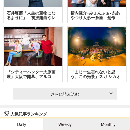
石井琢磨「人生の宝物にな
横内謙介×みょんふぁ×糸あ
るように」 初披露曲やレ
やつり人形一糸座 創作
ア…
人…
『シティーハンター大原画
「まじ一生忘れないと思
展』大阪で開幕、アルコ
う、この光景」スガ シカオ
＆…
と…
さらに読み込む
人気記事ランキング
Daily
Weekly
Monthly