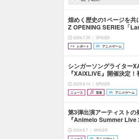
煌めく歴史の1ページを共に――
Z OPENING SERIES「La
2026.7.25 ｜ SPICER
レポート
アニメ/ゲーム
シンガーソングライターX
『XAIXLIVE』開催決定
2025.8.14 ｜ SPICER
ニュース
音楽
アニメ/ゲーム
第3弾出演アーティストの
『Animelo Summer Live 2
2024.5.7 ｜ SPICER
ニュース
アニメ/ゲーム