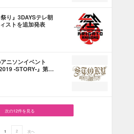
祭り』3DAYSテレ朝
ィストを追加発表
のアニソンイベント
 2019 -STORY-』第…
次の12件を見る
2
1
次へ