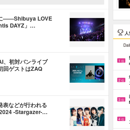
Shibuya LOVE
ntis DAYZ」…
人
Dai
AI、初対バンライブ
1
位
！初回ゲストはZAQ
2
位
3
位
発表などが行われる
024 -Stargazer-…
4
位