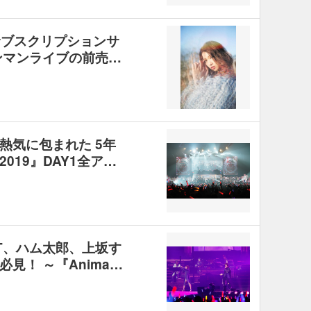
サブスクリプションサ
ンマンライブの前売…
熱気に包まれた 5年
019』DAY1全ア…
T、ハム太郎、上坂す
見！ ～『Anima…