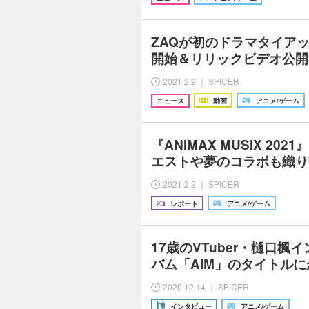
ZAQが初のドラマタイア
開始＆リリックビデオ公開
2021.2.9 ｜ SPICER
ニュース
動画
アニメ/ゲーム
『ANIMAX MUSIX 20
エストや夢のコラボも織り
2021.2.2 ｜ SPICER
レポート
アニメ/ゲーム
17歳のVTuber・樋口楓
バム「AIM」のタイトル
2020.12.14 ｜ SPICER
インタビュー
アニメ/ゲーム