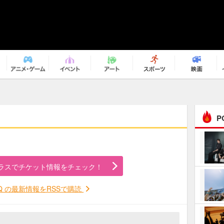
P
まるで原作の世界から飛
び出してきたよう！ 圧…
ラスでチケット情報をチェック！
ｅｐｌｕｓ ｗｅｅｋｅ
ｎｄ ｃｌｕｂ
AQ の最新情報をRSSで購読
ＲｅｏＮａ“ピルグリム”