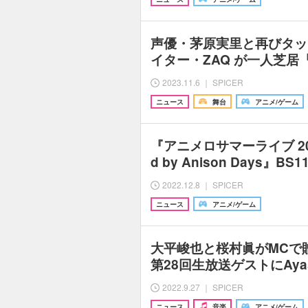
声優・茅原実⾥と再びタッ
イター・ZAQ が⼀⼈芝
2023.11.6 ｜ SPICER
ニュース
舞台
アニメ/ゲーム
『アニメロサマーライブ 2022-
d by Anison Days』
2022.12.8 ｜ SPICER
ニュース
アニメ/ゲーム
大平峻也と桜村眞がMCで
第28回生放送ゲストにAy
2022.9.27 ｜ SPICER
ニュース
音楽
アニメ/ゲーム