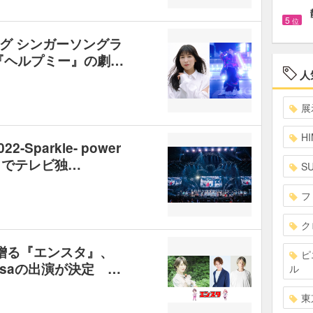
5
位
グ シンガーソングラ
居『ヘルプミー』の劇…
人
展
HI
Sparkle- power
BS11でテレビ独…
S
フ
ク
贈る『エンスタ』、
ピ
asaの出演が決定 …
ル
東