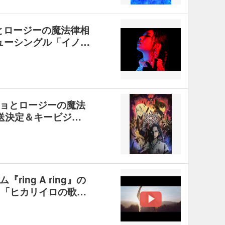
ョとロージーの魔法律相
ューシングル「イノ…
ョとロージーの魔法
送決定＆キービジ…
ing A ring』の
曲「ヒカリイロの歌…