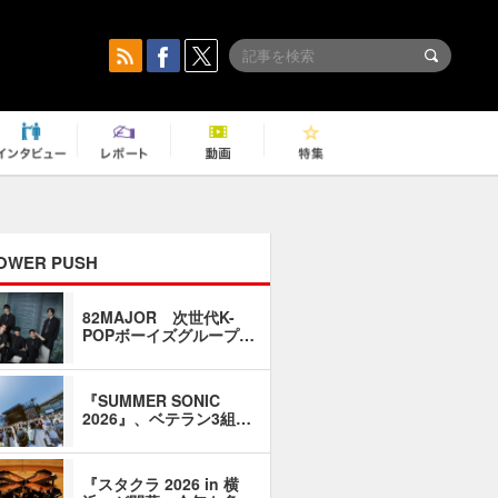
OWER PUSH
82MAJOR 次世代K-
「同窓会に
POPボーイズグループ…
い」――1
『SUMMER SONIC
石井琢磨「
2026』、ベテラン3組…
なるように
『スタクラ 2026 in 横
横内謙介×