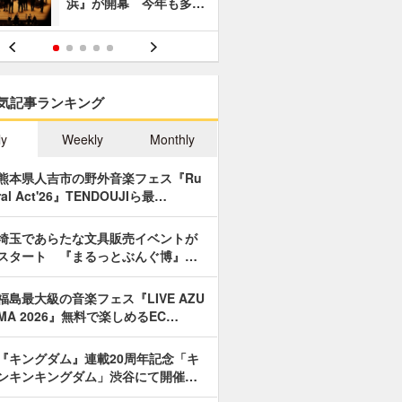
浜』が開幕 今年も多…
あやつり人
気記事ランキング
ly
Weekly
Monthly
熊本県人吉市の野外音楽フェス『Ru
ral Act'26』TENDOUJIら最…
埼玉であらたな文具販売イベントが
スタート 『まるっとぶんぐ博』…
福島最大級の音楽フェス『LIVE AZU
MA 2026』無料で楽しめるEC…
『キングダム』連載20周年記念「キ
ンキンキングダム」渋谷にて開催…