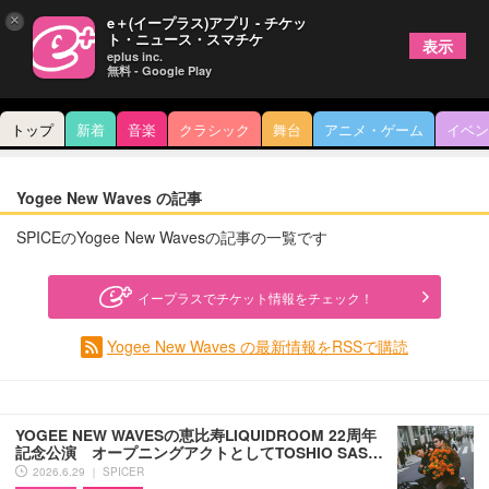
×
e＋(イープラス)アプリ - チケッ
ト・ニュース・スマチケ
表示
eplus inc.
無料 - Google Play
トップ
新着
音楽
クラシック
舞台
アニメ・ゲーム
イベン
Yogee New Waves の記事
SPICEのYogee New Wavesの記事の一覧です
イープラスでチケット情報をチェック！
Yogee New Waves の最新情報をRSSで購読
YOGEE NEW WAVESの恵比寿LIQUIDROOM 22周年
記念公演 オープニングアクトとしてTOSHIO SAS…
2026.6.29 ｜ SPICER