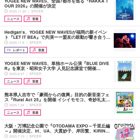
YOGEE NEW WAVES、全国7都市を巡る『HAKKA T
OUR 2026』の開催が決定
2025.11.20 ｜ SPICER
ニュース
音楽
Hedigan’s、YOGEE NEW WAVESが福岡の新イベン
ト『LET IT BEA』で共演ーー盟友の鼓動が響き合う…
2025.11.9 ｜ SPICER
レポート
音楽
YOGEE NEW WAVES、単独ホール公演『BLUE DIVE
R』を東京・昭和女子大学 人見記念講堂で開催…
2025.8.27 ｜ SPICER
ニュース
音楽
熊本県人吉市で「豪雨からの復興」目的の新音楽フェ
ス『Rural Act 25』を開催 イシイモモコ、奇妙礼太…
2025.7.24 ｜ SPICER
ニュース
音楽
大阪・万博記念公園で『OTODAMA EXPO～千里丘編
～』開催決定、iri、UA、大貫妙子、岸田繁、KIRIN…
2025.7.10 ｜ SPICER