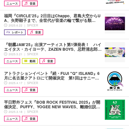
ニュース
音楽
福岡『CIRCLE’25』2日目はChappo、君島大空からU
A、矢野顕子まで、全世代が音楽の輪で繋がる類…
2025.6.22 ｜ SPICER
レポート
音楽
『朝霧JAM’25』出演アーティスト第1弾発表！ ハイ
エイタス・カイヨーテ、ZAZEN BOYS、忌野清志郎…
2025.5.21 ｜ SPICER
ニュース
動画
音楽
アトラクションイベント『続・FUJI "Q" ISLAND』6
月に名古屋クアトロにて開催決定 第1回はサニー…
2025.4.17 ｜ SPICER
ニュース
音楽
平日野外フェス『BOB ROCK FESTIVAL 2025』が開
催決定、PUFFY、YOGEE NEW WAVES、離婚伝説…
2025.3.18 ｜ SPICER
ニュース
音楽