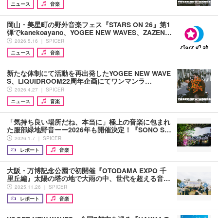
ニュース
音楽
岡山・美星町の野外音楽フェス『STARS ON 26』第1
弾でkanekoayano、YOGEE NEW WAVES、ZAZEN…
2026.5.16 ｜ SPICER
ニュース
音楽
新たな体制にて活動を再出発したYOGEE NEW WAVE
S、LIQUIDROOM22周年企画にてワンマンラ…
2026.4.27 ｜ SPICER
ニュース
音楽
「気持ち良い場所だね、本当に」極上の音楽に包まれ
た服部緑地野音ーー2026年も開催決定！『SONO S…
2026.1.7 ｜ SPICER
レポート
音楽
大阪・万博記念公園で初開催『OTODAMA EXPO 千
里丘編』太陽の塔の地で大雨の中、世代を超える音…
2025.11.26 ｜ SPICER
レポート
音楽