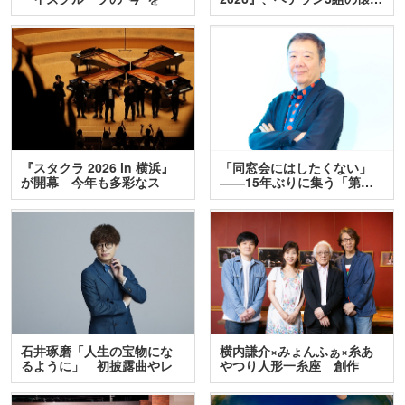
訊…
『スタクラ 2026 in 横浜』
「同窓会にはしたくない」
が開幕 今年も多彩なス
――15年ぶりに集う「第…
テ…
石井琢磨「人生の宝物にな
横内謙介×みょんふぁ×糸あ
るように」 初披露曲やレ
やつり人形一糸座 創作
ア…
人…