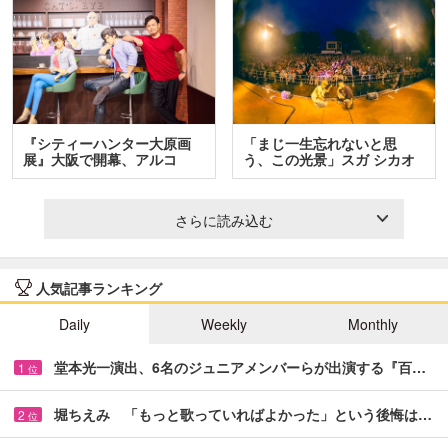
『シティーハンター大原画
「まじ一生忘れないと思
展』大阪で開幕、アルコ
う、この光景」スガ シカオ
＆…
と…
さらに読み込む
人気記事ランキング
Daily
Weekly
Monthly
堂本光一演出、6名のジュニアメンバーらが出演する『百…
1
位
堀ちえみ 「もっと歌っていればよかった」という後悔は…
2
位