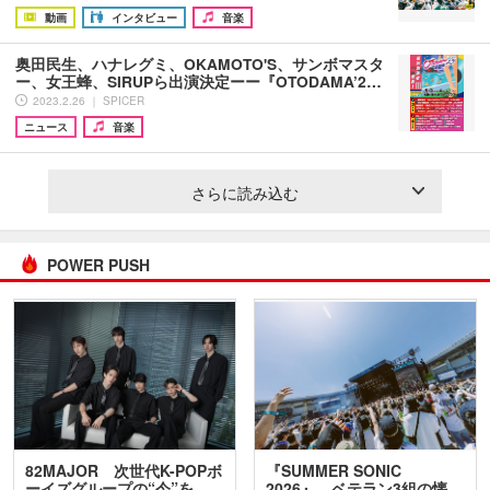
動画
インタビュー
音楽
奥田民生、ハナレグミ、OKAMOTO'S、サンボマスタ
ー、女王蜂、SIRUPら出演決定ーー『OTODAMA’2…
2023.2.26 ｜ SPICER
ニュース
音楽
さらに読み込む
POWER PUSH
82MAJOR 次世代K-POPボ
『SUMMER SONIC
ーイズグループの“今”を
2026』、ベテラン3組の懐…