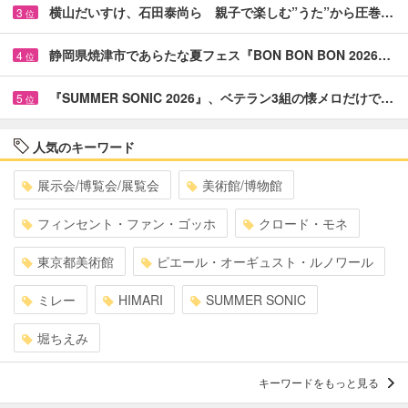
横山だいすけ、石田泰尚ら 親子で楽しむ”うた”から圧巻…
3
位
静岡県焼津市であらたな夏フェス『BON BON BON 2026…
4
位
『SUMMER SONIC 2026』、ベテラン3組の懐メロだけで…
5
位
人気のキーワード
展示会/博覧会/展覧会
美術館/博物館
フィンセント・ファン・ゴッホ
クロード・モネ
東京都美術館
ピエール・オーギュスト・ルノワール
ミレー
HIMARI
SUMMER SONIC
堀ちえみ
キーワードをもっと見る