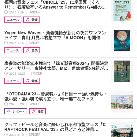
福岡の音楽フェス『CIRCLE '25』に岸田繁（くる
り）、石若駿率いるAnswer to Rememberら4組の…
2025.1.29 ｜ SPICER
ニュース
音楽
Yogee New Waves・角舘健悟が新月の夜にワンマン
ライブ 青山 月見ル君想フで『A MOON』を開催
2024.11.5 ｜ SPICER
ニュース
音楽
表参道の能楽堂本舞台で『緑光憩音祭2024』開催決定
アン・サリー、奇妙礼太郎、MIZ、角舘健悟の4組が…
2023.12.29 ｜ SPICER
ニュース
音楽
『OTODAMA'23～音泉魂～』2日目ーー強い気持ち・
強い愛・強い魂で成り立つ、唯一無二なフェス
2023.5.26 ｜ SPICER
レポート
音楽
クラフトビールと音楽に酔いしれる都市型フェス『C
RAFTROCK FESTIVAL '23』の見どころと注目…
2023.5.19 ｜ SPICER