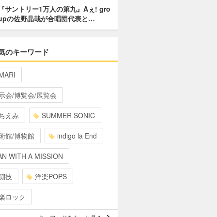
『サントリー1万人の第九』Aぇ! gro
upの佐野晶哉が合唱団代表と…
気のキーワード
MARI
示会/博覧会/展覧会
ちえみ
SUMMER SONIC
術館/博物館
indigo la End
N WITH A MISSION
闘技
洋楽POPS
楽ロック