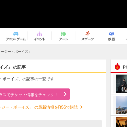
ャージー・ボーイズ」
イズ」 の記事
P
ー・ボーイズ」の記事の一覧です
まるで原作の世界から飛
び出してきたよう！ 圧…
ラスでチケット情報をチェック！
ｅｐｌｕｓ ｗｅｅｋｅ
ｎｄ ｃｌｕｂ
ジー・ボーイズ」 の最新情報をRSSで購読
ＲｅｏＮａ“ピルグリム”