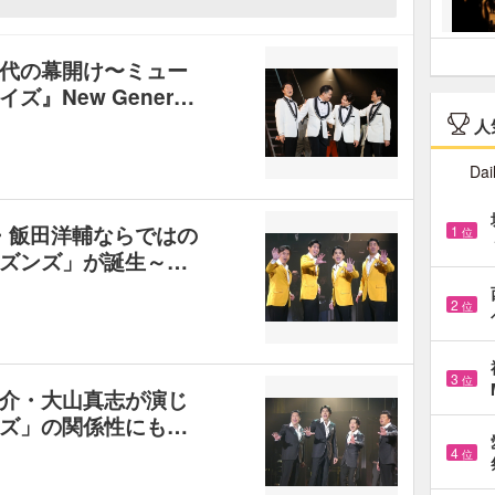
代の幕開け〜ミュー
』New Gener…
人
Dai
郎・飯田洋輔ならではの
1
位
ズンズ」が誕生～…
2
位
3
位
介・大山真志が演じ
ズ」の関係性にも…
4
位