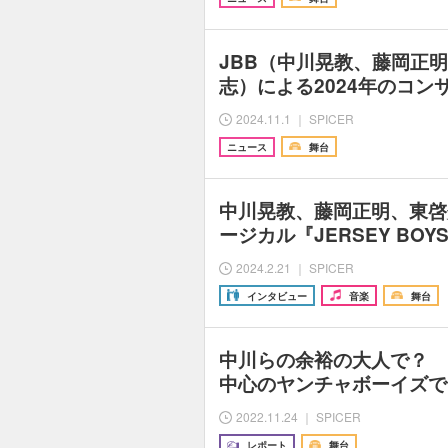
JBB（中川晃教、藤岡正
志）による2024年のコンサ
2024.11.1 ｜ SPICER
ニュース
舞台
中川晃教、藤岡正明、東啓
ージカル『JERSEY BO
2024.2.21 ｜ SPICER
インタビュー
音楽
舞台
中川らの余裕の大人で？ そ
中心のヤンチャボーイズで
2022.11.24 ｜ SPICER
レポート
舞台