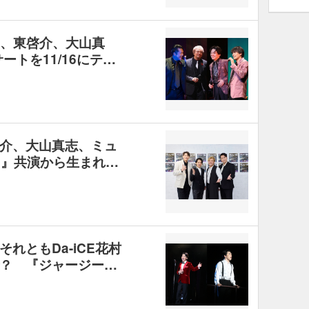
明、東啓介、大山真
ートを11/16にテ…
介、大山真志、ミュ
YS』共演から生まれ…
れともDa-iCE花村
？ 『ジャージー…