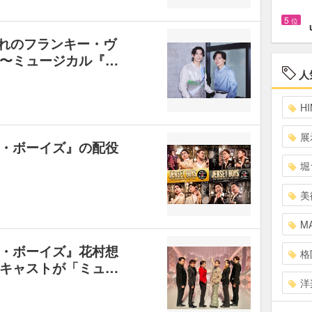
5
位
ぞれのフランキー・ヴ
〜ミュージカル『…
人
HI
展
・ボーイズ』の配役
堀
美
MA
・ボーイズ』花村想
格
キャストが「ミュ…
洋