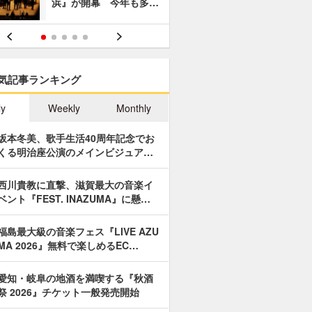
浜』が開幕 今年も多…
あやつり人
気記事ランキング
ly
Weekly
Monthly
坂本冬美、歌手生活40周年記念でお
くる明治座公演のメインビジュア…
西川貴教に直撃、滋賀最大の音楽イ
ベント『FEST. INAZUMA』に懸…
福島最大級の音楽フェス『LIVE AZU
MA 2026』無料で楽しめるEC…
愛知・岐阜の地酒を満喫する『秋酒
祭 2026』チケット一般発売開始