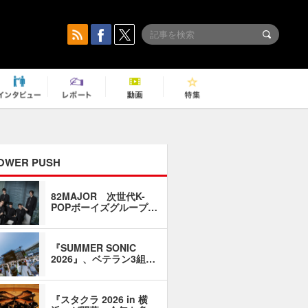
OWER PUSH
82MAJOR 次世代K-
「同窓会に
POPボーイズグループ…
い」――1
『SUMMER SONIC
石井琢磨「
2026』、ベテラン3組…
なるように
『スタクラ 2026 in 横
横内謙介×