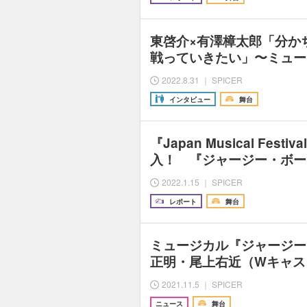
東啓介×有澤樟太郎「分か
戦っていきたい」〜ミュー
2022.8.31 ｜ SPICER
インタビュー
舞台
『Japan Musical Fest
入！ 『ジャージー・ボー
2022.1.15 ｜ SPICER
レポート
舞台
ミュージカル『ジャージ
正明・尾上右近（Wキャス
2021.11.5 ｜ SPICER
ニュース
舞台