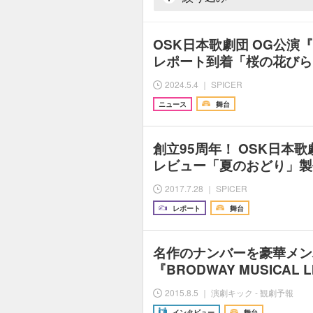
OSK日本歌劇団 OG公演『Et
レポート到着「桜の花びら
2024.5.4 ｜ SPICER
ニュース
舞台
創立95周年！ OSK日本
レビュー「夏のおどり」製
2017.7.28 ｜ SPICER
レポート
舞台
名作のナンバーを豪華メン
『BRODWAY MUSICAL 
2015.8.5 ｜ 演劇キック - 観劇予報
インタビュー
舞台