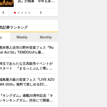
浜』が開幕 今年も多…
あやつり人
気記事ランキング
ly
Weekly
Monthly
熊本県人吉市の野外音楽フェス『Ru
ral Act'26』TENDOUJIら最…
埼玉であらたな文具販売イベントが
スタート 『まるっとぶんぐ博』…
福島最大級の音楽フェス『LIVE AZU
MA 2026』無料で楽しめるEC…
『キングダム』連載20周年記念「キ
ンキンキングダム」渋谷にて開催…