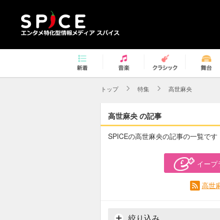
トップ
特集
高世麻央
高世麻央 の記事
SPICEの高世麻央の記事の一覧です
イープ
高世
絞り込み