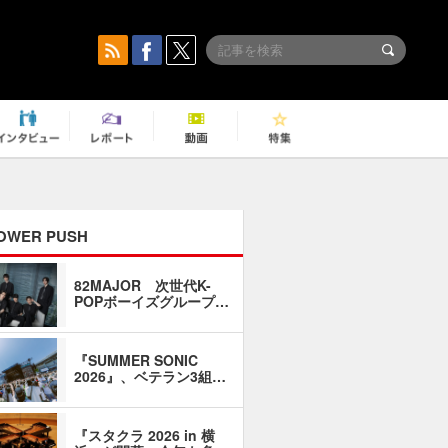
OWER PUSH
82MAJOR 次世代K-
「同窓会に
POPボーイズグループ…
い」――1
『SUMMER SONIC
石井琢磨「
2026』、ベテラン3組…
なるように
『スタクラ 2026 in 横
横内謙介×