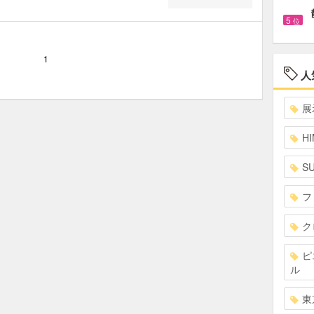
5
位
1
人
展
HI
S
フ
ク
ピ
ル
東