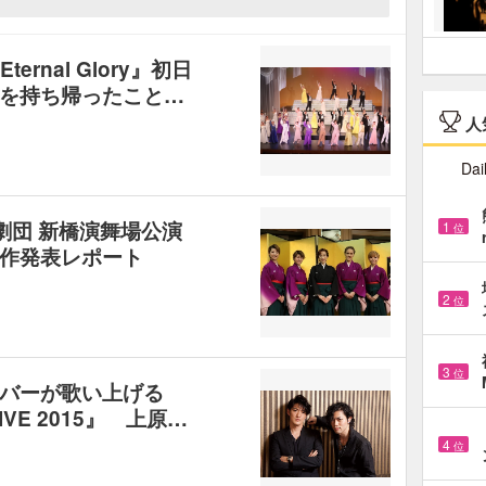
ernal Glory』初日
を持ち帰ったこと…
人
Dai
歌劇団 新橋演舞場公演
1
位
作発表レポート
2
位
3
位
バーが歌い上げる
LIVE 2015』 上原…
4
位