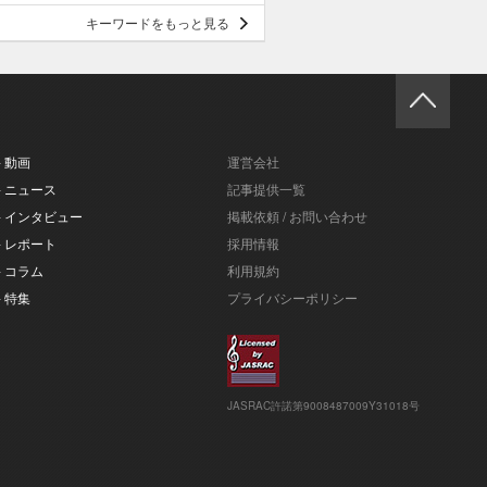
キーワードをもっと見る
- 動画
運営会社
- ニュース
記事提供一覧
- インタビュー
掲載依頼 / お問い合わせ
- レポート
採用情報
- コラム
利用規約
- 特集
プライバシーポリシー
JASRAC許諾第9008487009Y31018号