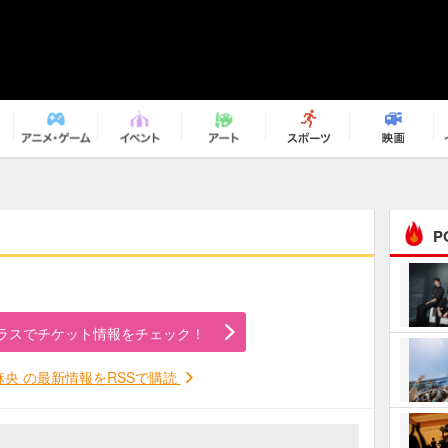
P
まるで原作の世界から飛
び出してきたよう！ 圧…
ラスでチケット情報をチェック！
ｅｐｌｕｓ ｗｅｅｋｅ
ｎｄ ｃｌｕｂ
麻央 の最新情報をRSSで購読
ＲｅｏＮａ“ピルグリム”