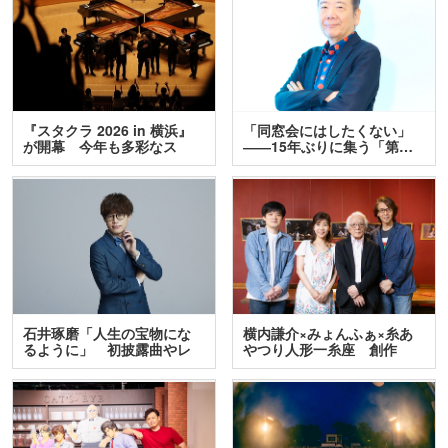
『スタクラ 2026 in 横浜』
「同窓会にはしたくない」
が開幕 今年も多彩なス
――15年ぶりに集う「第…
テ…
石井琢磨「人生の宝物にな
横内謙介×みょんふぁ×糸あ
るように」 初披露曲やレ
やつり人形一糸座 創作
ア…
人…