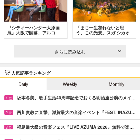
『シティーハンター大原画
「まじ一生忘れないと思
展』大阪で開幕、アルコ
う、この光景」スガ シカオ
＆…
と…
さらに読み込む
人気記事ランキング
Daily
Weekly
Monthly
坂本冬美、歌手生活40周年記念でおくる明治座公演のメイ…
1
位
西川貴教に直撃、滋賀最大の音楽イベント『FEST. INAZU…
2
位
福島最大級の音楽フェス『LIVE AZUMA 2026』無料で楽…
3
位