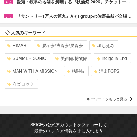
愛知・岐阜の地酒を満喫する『秋酒祭 2026』チケット一…
4
位
『サントリー1万人の第九』Aぇ! groupの佐野晶哉が合唱…
5
位
人気のキーワード
HIMARI
展示会/博覧会/展覧会
堀ちえみ
SUMMER SONIC
美術館/博物館
indigo la End
MAN WITH A MISSION
格闘技
洋楽POPS
洋楽ロック
キーワードをもっと見る
SPICEの公式アカウントをフォローして
最新のエンタメ情報を手に入れよう