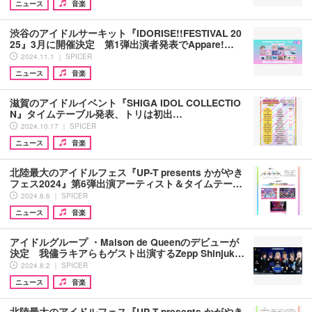
ニュース
音楽
渋谷のアイドルサーキット『IDORISE!!FESTIVAL 20
25』3月に開催決定 第1弾出演者発表でAppare!…
2024.11.1 ｜ SPICER
ニュース
音楽
滋賀のアイドルイベント『SHIGA IDOL COLLECTIO
N』タイムテーブル発表、トリは初出…
2024.10.17 ｜ SPICER
ニュース
音楽
北陸最大のアイドルフェス『UP-T presents かがやき
フェス2024』第6弾出演アーティスト＆タイムテー…
2024.8.6 ｜ SPICER
ニュース
音楽
アイドルグループ ・Maison de Queenのデビューが
決定 我儘ラキアらもゲスト出演するZepp Shinjuk…
2024.8.2 ｜ SPICER
ニュース
音楽
北陸最大のアイドルフェス『UP-T presents かがやき