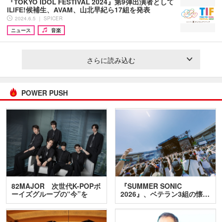
『TOKYO IDOL FESTIVAL 2024』第9弾出演者として
iLiFE!候補生、AVAM、山北早紀ら17組を発表
2024.6.5 ｜ SPICER
ニュース
音楽
さらに読み込む
POWER PUSH
82MAJOR 次世代K-POPボ
『SUMMER SONIC
ーイズグループの“今”を
2026』、ベテラン3組の懐…
訊…