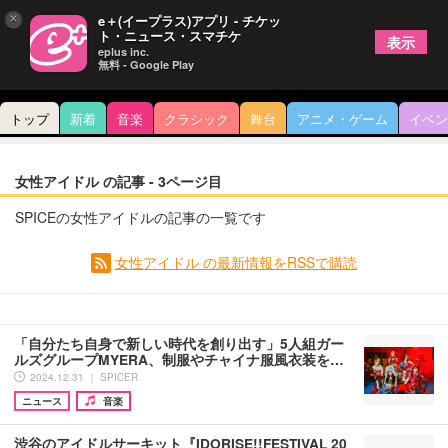
×
e＋(イープラス)アプリ - チケッ
ト・ニュース・スマチケ
表示
eplus inc.
無料 - Google Play
トップ
新着
音楽
クラシック
舞台
アニメ・ゲーム
イベン
女性アイドル の記事 - 3ページ目
SPICEの女性アイドルの記事の一覧です
女性アイドル の最新情報をRSSで購読
「自分たち自身で新しい時代を創り出す」5人組ガー
ルズグループMYERA、制服やチャイナ服風衣装を…
2024.12.31 ｜ SPICER
ニュース
音楽
渋谷のアイドルサーキット『IDORISE!!FESTIVAL 20