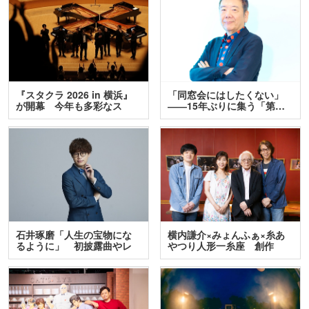
『スタクラ 2026 in 横浜』
「同窓会にはしたくない」
が開幕 今年も多彩なス
――15年ぶりに集う「第…
テ…
石井琢磨「人生の宝物にな
横内謙介×みょんふぁ×糸あ
るように」 初披露曲やレ
やつり人形一糸座 創作
ア…
人…