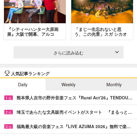
『シティーハンター大原画
「まじ一生忘れないと思
展』大阪で開幕、アルコ
う、この光景」スガ シカオ
＆…
と…
さらに読み込む
人気記事ランキング
Daily
Weekly
Monthly
熊本県人吉市の野外音楽フェス『Rural Act'26』TENDOU…
1
位
埼玉であらたな文具販売イベントがスタート 『まるっと…
2
位
福島最大級の音楽フェス『LIVE AZUMA 2026』無料で楽…
3
位