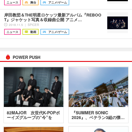
ニュース
舞台
アニメ/ゲーム
岸田教団＆THE明星ロケッツ最新アルバム『REBOO
T』ジャケット写真＆収録曲公開 アニメ…
2018.11.5 ｜ SPICER
ニュース
動画
アニメ/ゲーム
POWER PUSH
82MAJOR 次世代K-POPボ
『SUMMER SONIC
ーイズグループの“今”を
2026』、ベテラン3組の懐…
訊…