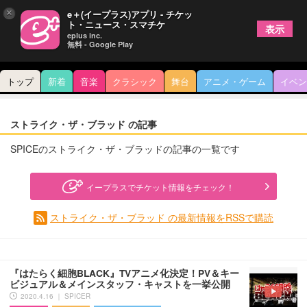
×
e＋(イープラス)アプリ - チケッ
ト・ニュース・スマチケ
表示
eplus inc.
無料 - Google Play
トップ
新着
音楽
クラシック
舞台
アニメ・ゲーム
イベン
ストライク・ザ・ブラッド の記事
SPICEのストライク・ザ・ブラッドの記事の一覧です
イープラスでチケット情報をチェック！
ストライク・ザ・ブラッド の最新情報をRSSで購読
『はたらく細胞BLACK』TVアニメ化決定！PV＆キー
ビジュアル＆メインスタッフ・キャストを一挙公開
2020.4.16 ｜ SPICER