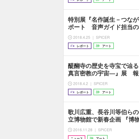
特別展『名作誕生－つなが
ポート 音声ガイド担当の
2018.4.25 ｜ SPICER
レポート
アート
醍醐寺の歴史を寺宝で辿る
真言密教の宇宙―』展 報
2018.4.2 ｜ SPICER
レポート
アート
歌川広重、長谷川等伯らの
立博物館で新春企画 『博
2016.11.28 ｜ SPICER
ニュース
アート