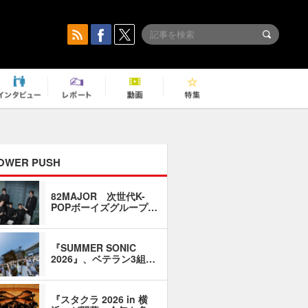
OWER PUSH
82MAJOR 次世代K-
「同窓会に
POPボーイズグループ…
い」――1
『SUMMER SONIC
石井琢磨「
2026』、ベテラン3組…
なるように
『スタクラ 2026 in 横
横内謙介×