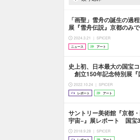
「画聖」雪舟の誕生の過程
展『雪舟伝説』京都のみで
2024.3.21 ｜ SPICER
ニュース
アート
史上初、日本最大の国宝コ
創立150年記念特別展『
2022.10.24 ｜ SPICER
レポート
アート
サントリー美術館『京都・
宇宙−』展レポート 国宝
2018.9.28 ｜ SPICER
レポート
アート