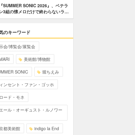
『SUMMER SONIC 2026』、ベテラ
ン3組の懐メロだけで終わらないラ…
気のキーワード
示会/博覧会/展覧会
MARI
美術館/博物館
UMMER SONIC
堀ちえみ
ィンセント・ファン・ゴッホ
ロード・モネ
エール・オーギュスト・ルノワー
京都美術館
indigo la End