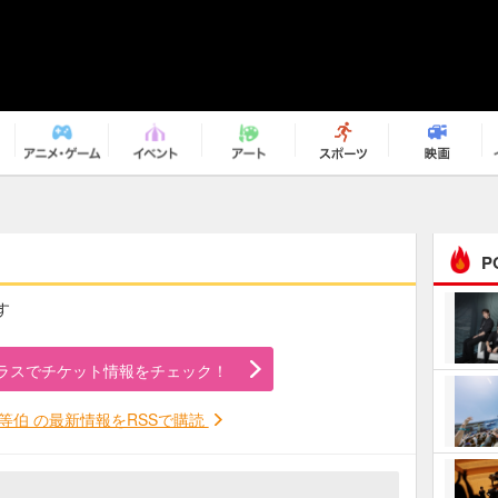
P
す
まるで原作の世界から飛
び出してきたよう！ 圧…
ラスでチケット情報をチェック！
ｅｐｌｕｓ ｗｅｅｋｅ
ｎｄ ｃｌｕｂ
等伯 の最新情報をRSSで購読
ＲｅｏＮａ“ピルグリム”