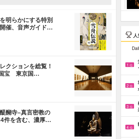
を明らかにする特別
開催、音声ガイド…
人
Dai
レクションを総覧！
1
位
国宝 東京国…
2
位
3
位
醍醐寺−真言密教の
34件を含む、濃厚…
4
位