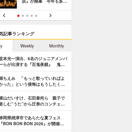
浜』が開幕 今年も多…
あやつり人
気記事ランキング
ly
Weekly
Monthly
堂本光一演出、6名のジュニアメンバ
ーらが出演する『百鬼夜鏡』 鬼…
堀ちえみ 「もっと歌っていればよ
かった」という後悔はもうしたく…
横山だいすけ、石田泰尚ら 親子で
楽しむ”うた”から圧巻のコンチェ…
静岡県焼津市であらたな夏フェス
『BON BON BON 2026』が開催…