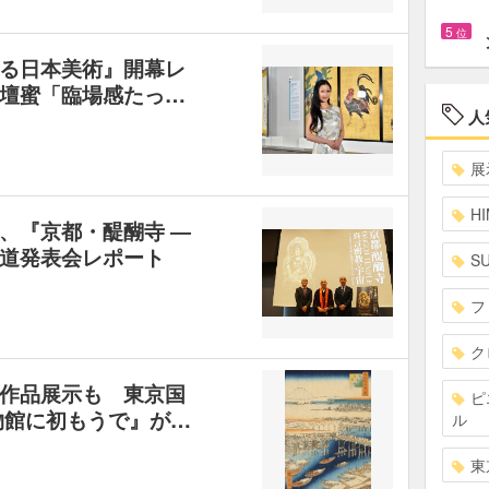
5
位
る日本美術』開幕レ
壇蜜「臨場感たっ…
人
展
HI
、『京都・醍醐寺 ―
道発表会レポート
S
フ
ク
作品展示も 東京国
ピ
物館に初もうで』が…
ル
東