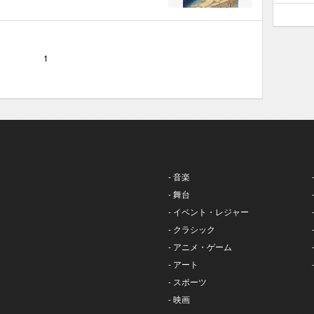
1
- 音楽
- 舞台
- イベント・レジャー
- クラシック
- アニメ・ゲーム
- アート
- スポーツ
- 映画