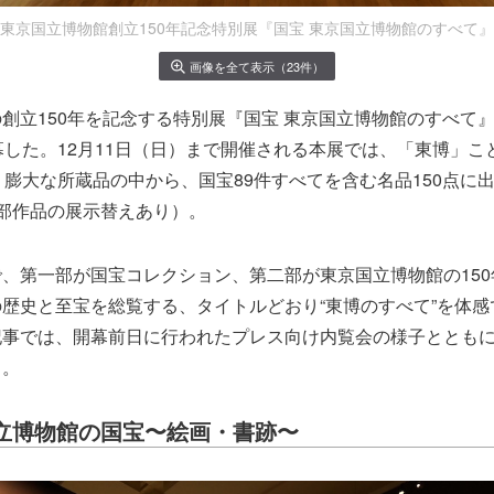
東京国立博物館創立150年記念特別展『国宝 東京国立博物館のすべて』
画像を全て表示（23件）
創立150年を記念する特別展『国宝 東京国立博物館のすべて』が
幕した。12月11日（日）まで開催される本展では、「東博」こ
う膨大な所蔵品の中から、国宝89件すべてを含む名品150点に
部作品の展示替えあり）。
、第一部が国宝コレクション、第二部が東京国立博物館の15
歴史と至宝を総覧する、タイトルどおり“東博のすべて”を体感
記事では、開幕前日に行われたプレス向け内覧会の様子ととも
る。
国立博物館の国宝〜絵画・書跡〜