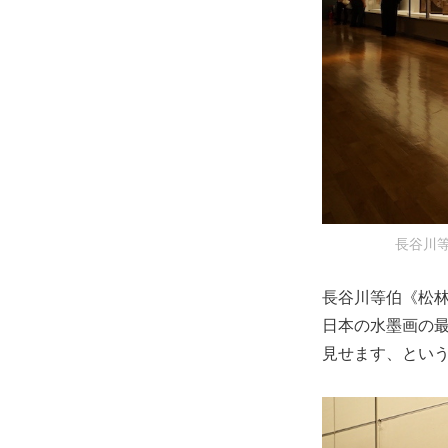
長谷川等
長谷川等伯《松
日本の水墨画の
見せます、とい