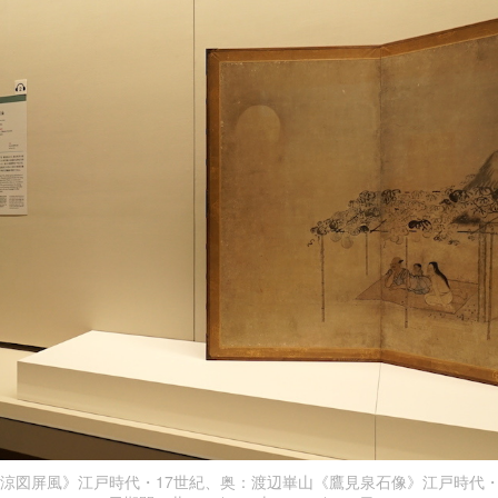
涼図屏風》江戸時代・17世紀、奥：渡辺崋山《鷹見泉石像》江戸時代・天