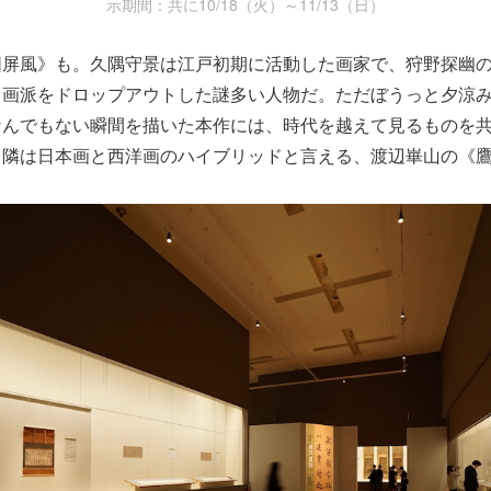
示期間：共に10/18（火）～11/13（日）
図屏風》も。久隅守景は江戸初期に活動した画家で、狩野探幽
ら画派をドロップアウトした謎多い人物だ。ただぼうっと夕涼
なんでもない瞬間を描いた本作には、時代を越えて見るものを
て隣は日本画と西洋画のハイブリッドと言える、渡辺崋山の《