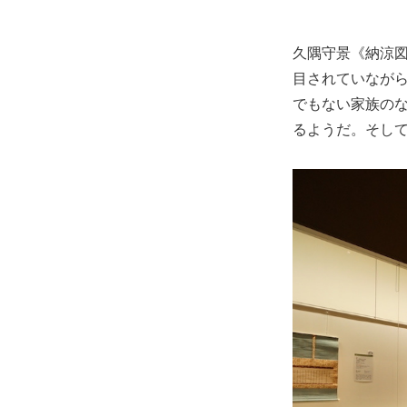
久隅守景《納涼
目されていなが
でもない家族の
るようだ。そし