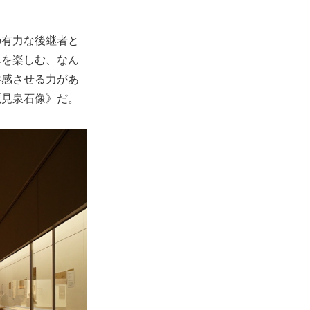
の有力な後継者と
みを楽しむ、なん
共感させる力があ
鷹見泉石像》だ。