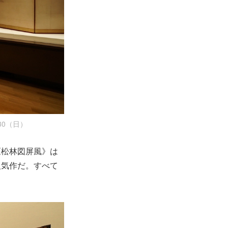
30（日）
《松林図屏風》は
人気作だ。すべて