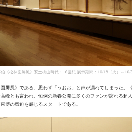
伯《松林図屏風》安土桃山時代・16世紀 展示期間：10/18（火）～10/
林図屏風》である。思わず「うおお」と声が漏れてしまった。
最高峰とも言われ、恒例の新春公開に多くのファンが訪れる超
う東博の気迫を感じるスタートである。