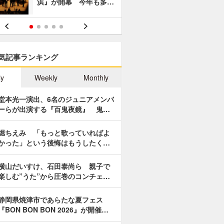
浜』が開幕 今年も多…
あやつり人
気記事ランキング
ly
Weekly
Monthly
堂本光一演出、6名のジュニアメンバ
ーらが出演する『百鬼夜鏡』 鬼…
堀ちえみ 「もっと歌っていればよ
かった」という後悔はもうしたく…
横山だいすけ、石田泰尚ら 親子で
楽しむ”うた”から圧巻のコンチェ…
静岡県焼津市であらたな夏フェス
『BON BON BON 2026』が開催…