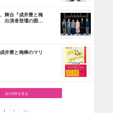
、舞台『成井豊と梅
 出演者登壇の囲…
成井豊と梅棒のマリ
次の5件を見る
2
1
次へ