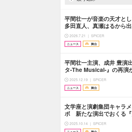
平間壮一が音楽の天才と
多田直人、真瀬はるから出
2026.7.21 ｜ SPICER
ニュース
舞台
平間壮一主演、成井 豊演
タ-The Musical-』
2025.12.19 ｜ SPICER
ニュース
舞台
文学座と演劇集団キャラメ
ボ 新たな演出でおくる『賢
2025.10.14 ｜ SPICER
ニュース
舞台