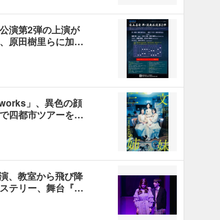
公演第2弾の上演が
、原田樹里らに加…
works」、異色の顔
で四都市ツアーを…
演、教室から飛び降
ステリー、舞台『…