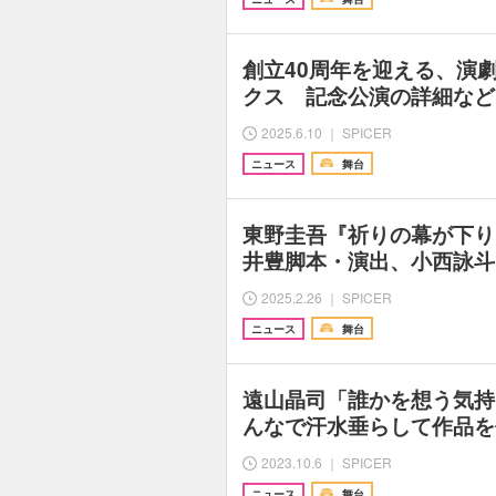
創立40周年を迎える、演
クス 記念公演の詳細など
2025.6.10 ｜ SPICER
ニュース
舞台
東野圭吾『祈りの幕が下り
井豊脚本・演出、小西詠斗
2025.2.26 ｜ SPICER
ニュース
舞台
遠山晶司「誰かを想う気持
んなで汗水垂らして作品を
2023.10.6 ｜ SPICER
ニュース
舞台