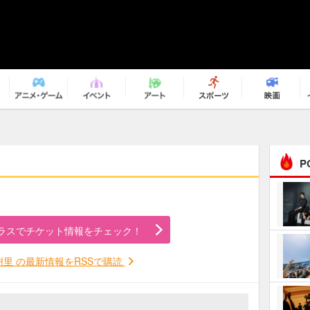
P
まるで原作の世界から飛
び出してきたよう！ 圧…
ラスでチケット情報をチェック！
ｅｐｌｕｓ ｗｅｅｋｅ
ｎｄ ｃｌｕｂ
樹里 の最新情報をRSSで購読
ＲｅｏＮａ“ピルグリム”