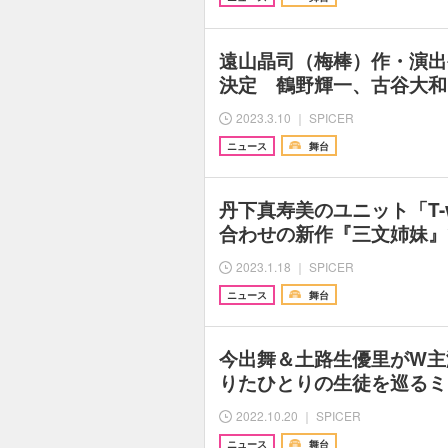
遠山晶司（梅棒）作・演出
決定 鶴野輝一、古谷大和
2023.3.10 ｜ SPICER
ニュース
舞台
丹下真寿美のユニット「T-
合わせの新作『三文姉妹』
2023.1.18 ｜ SPICER
ニュース
舞台
今出舞＆土路生優里がW主
りたひとりの生徒を巡るミ
2022.10.20 ｜ SPICER
ニュース
舞台