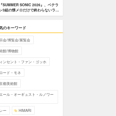
『SUMMER SONIC 2026』、ベテラ
ン3組の懐メロだけで終わらないラ…
気のキーワード
示会/博覧会/展覧会
術館/博物館
ィンセント・ファン・ゴッホ
ロード・モネ
京都美術館
エール・オーギュスト・ルノワー
レー
HIMARI