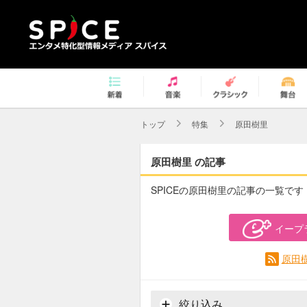
トップ
特集
原田樹里
原田樹里 の記事
SPICEの原田樹里の記事の一覧です
イープ
原田
絞り込み