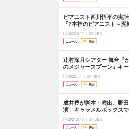
ピアニスト西川悟平の実話
『7本指のピアニスト～泥
2022.5.12 ｜ SPICER
ニュース
舞台
辻村深月シアター 舞台『
のメジャースプーン』キー
2022.4.1 ｜ SPICER
ニュース
舞台
成井豊が脚本・演出、野田
演 キャラメルボックスで
2021.8.18 ｜ SPICER
ニュース
舞台