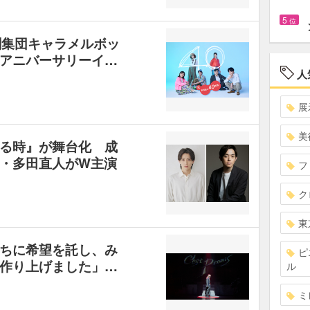
5
位
劇集団キャラメルボッ
アニバーサリーイ…
人
展
美
る時』が舞台化 成
・多田直人がW主演
フ
ク
東
ちに希望を託し、み
ピ
作り上げました」…
ル
ミ