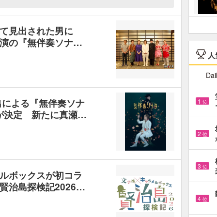
して見出された男に
演の『無伴奏ソナ…
人
Dai
出による『無伴奏ソナ
1
位
の再演が決定 新たに真瀬…
2
位
3
位
ルボックスが初コラ
治島探検記2026…
4
位