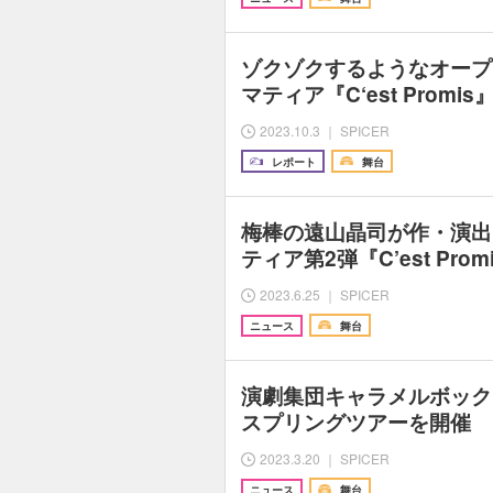
ゾクゾクするようなオープ
マティア『C‘est Prom
2023.10.3 ｜ SPICER
レポート
舞台
梅棒の遠山晶司が作・演出
ティア第2弾『C’est Pr
2023.6.25 ｜ SPICER
ニュース
舞台
演劇集団キャラメルボック
スプリングツアーを開催 
2023.3.20 ｜ SPICER
ニュース
舞台