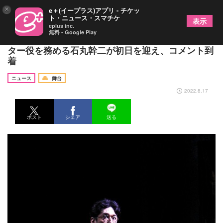
×
e＋(イープラス)アプリ - チケッ
ト・ニュース・スマチケ
表示
eplus inc.
無料 - Google Play
舞台『ハリー・ポッターと呪いの子』ハリー・ポッ
ター役を務める石丸幹二が初日を迎え、コメント到
着
ニュース
舞台
2022.8.17
ポスト
シェア
送る