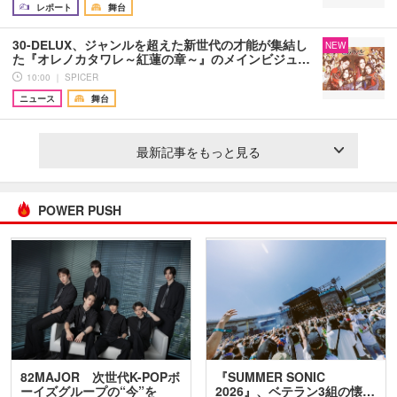
レポート
舞台
30-DELUX、ジャンルを超えた新世代の才能が集結し
NEW
た『オレノカタワレ～紅蓮の章～』のメインビジュ…
10:00 ｜ SPICER
ニュース
舞台
最新記事をもっと見る
POWER PUSH
82MAJOR 次世代K-POPボ
『SUMMER SONIC
ーイズグループの“今”を
2026』、ベテラン3組の懐…