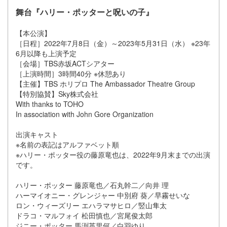
舞台『ハリー・ポッターと呪いの子』
【本公演】
［日程］2022年7月8日（金）～2023年5月31日（水） ※23年
6月以降も上演予定
［会場］TBS赤坂ACTシアター
［上演時間］3時間40分 ※休憩あり
【主催】TBS ホリプロ The Ambassador Theatre Group
【特別協賛】Sky株式会社
With thanks to TOHO
In association with John Gore Organization
出演キャスト
※名前の表記はアルファベット順
※ハリー・ポッター役の藤原竜也は、2022年9月末までの出演
です。
ハリー・ポッター 藤原竜也／石丸幹二／向井 理
ハーマイオニー・グレンジャー 中別府 葵／早霧せいな
ロン・ウィーズリー エハラマサヒロ／竪山隼太
ドラコ・マルフォイ 松田慎也／宮尾俊太郎
ジニー・ポッター 馬渕英里何／白羽ゆり