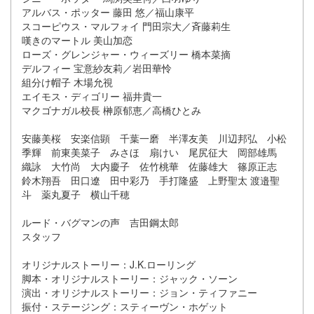
アルバス・ポッター 藤田 悠／福山康平
スコーピウス・マルフォイ 門田宗大／斉藤莉生
嘆きのマートル 美山加恋
ローズ・グレンジャー・ウィーズリー 橋本菜摘
デルフィー 宝意紗友莉／岩田華怜
組分け帽子 木場允視
エイモス・ディゴリー 福井貴一
マクゴナガル校長 榊原郁恵／高橋ひとみ
安藤美桜 安楽信顕 千葉一磨 半澤友美 川辺邦弘 小松
季輝 前東美菜子 みさほ 扇けい 尾尻征大 岡部雄馬
織詠 大竹尚 大内慶子 佐竹桃華 佐藤雄大 篠原正志
鈴木翔吾 田口遼 田中彩乃 手打隆盛 上野聖太 渡邉聖
斗 薬丸夏子 横山千穂
ルード・バグマンの声 吉田鋼太郎
スタッフ
オリジナルストーリー：J.K.ローリング
脚本・オリジナルストーリー：ジャック・ソーン
演出・オリジナルストーリー：ジョン・ティファニー
振付・ステージング：スティーヴン・ホゲット