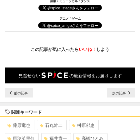
演劇 / ミュージカル / ダンス
アニメ / ゲーム
この記事が気に入ったら
いいね！
しよう
見逃せない
の最新情報をお届けします
前の記事
次の記事
関連キーワード
藤原竜也
石丸幹二
榊原郁恵
馬渕英里何
福井貴一
高橋ひとみ