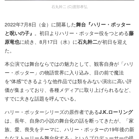
石丸幹二 (C)渡部孝弘
2022年7月8日（金）に開幕した
舞台『ハリー・ポッター
と呪いの子』
。初日よりハリー・ポッター役をつとめる
藤
原竜也
に続き、8月17日（水）に
石丸幹二
が初日を迎え
た。
本公演では舞台ならではの魅力として、観客自身が「ハリ
ー・ポッター」の物語世界に入り込み、目の前で魔法
を“体感”できるような他作品では類をみない演出に高い評
価が集まっており、各種メディアに取り上げられるなど、
すでに大きな話題を呼んでいる。
ハリー・ポッターシリーズの原作者である
J.K.ローリング
は、長年、自身の小説の舞台化の話を断ってきたが、「家
族、愛、喪失をテーマに、ハリー・ポッターの19年後の新
たなストーリーを舞台化する」というプロデューサーの提