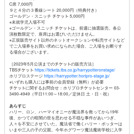
C席 7,000円
９と４分の３番線シート 20,000円（特典付き）
ゴールデン・スニッチ
5,000円
※未就学児入場不可
※ゴールデン・スニッチ
は、前週に抽選販売。各公
演枚数限定で、座席はお選びいただけません。
※正規販売サイト以外のネットオークションや転売サイトなど
でご入場券をお買い求めになられた場合、ご入場をお断りす
る場合がございます。
［2023年5月公演までの
の販売方法］
TBS
https://tickets.tbs.co.jp/harrypotteronstage/
ホリプロステージ
https://harrypotter.horipro-stage.jp/
※いずれも購入には事前の会員登録（無料）が必要
に関するお問合せ：ホリプロ
センター 03-
3490-4949（平日11:00～18:00／定休日 土・日・祝）
あらすじ
ハリー、ロン、ハーマイオニーが魔法界を救ってから19年
後、かつての暗闇の世を思わせる不穏な事件があいつぎ、
人々を不安にさせていた。魔法省で働くハリー・ポッターは
いまや三人の子の父親。今年ホグワーツ魔法魔術学校に入学