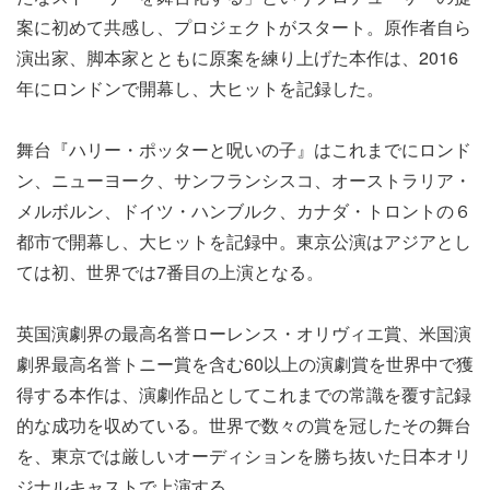
案に初めて共感し、プロジェクトがスタート。原作者自ら
演出家、脚本家とともに原案を練り上げた本作は、2016
年にロンドンで開幕し、大ヒットを記録した。
舞台『ハリー・ポッターと呪いの子』はこれまでにロンド
ン、ニューヨーク、サンフランシスコ、オーストラリア・
メルボルン、ドイツ・ハンブルク、カナダ・トロントの６
都市で開幕し、大ヒットを記録中。東京公演はアジアとし
ては初、世界では7番目の上演となる。
英国演劇界の最高名誉ローレンス・オリヴィエ賞、米国演
劇界最高名誉トニー賞を含む60以上の演劇賞を世界中で獲
得する本作は、演劇作品としてこれまでの常識を覆す記録
的な成功を収めている。世界で数々の賞を冠したその舞台
を、東京では厳しいオーディションを勝ち抜いた日本オリ
ジナルキャストで上演する。