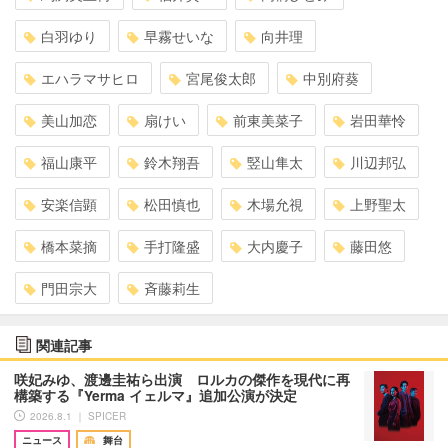
白羽ゆり
早霧せいな
向井理
エハラマサヒロ
宮尾俊太郎
中別府葵
美山加恋
扇けい
前東美菜子
岩田華怜
福山康平
鈴木翔吾
竪山隼太
川辺邦弘
安楽信顕
松田慎也
木場允視
上野聖太
橋本菜摘
手打隆盛
大内慶子
藤田悠
門田宗大
斉藤莉生
関連記事
咲妃みゆ、渡邊圭祐ら出演 ロルカの傑作を現代に再
構築する『Yerma イェルマ』追加公演が決定
2026.8.1 ｜ SPICER
ニュース
舞台