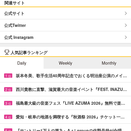
関連サイト
公式サイト
公式Twitter
公式 Instagram
人気記事ランキング
Daily
Weekly
Monthly
坂本冬美、歌手生活40周年記念でおくる明治座公演のメイ…
1
位
西川貴教に直撃、滋賀最大の音楽イベント『FEST. INAZU…
2
位
福島最大級の音楽フェス『LIVE AZUMA 2026』無料で楽…
3
位
愛知・岐阜の地酒を満喫する『秋酒祭 2026』チケット一…
4
位
『サントリー1万人の第九』Aぇ! groupの佐野晶哉が合唱…
5