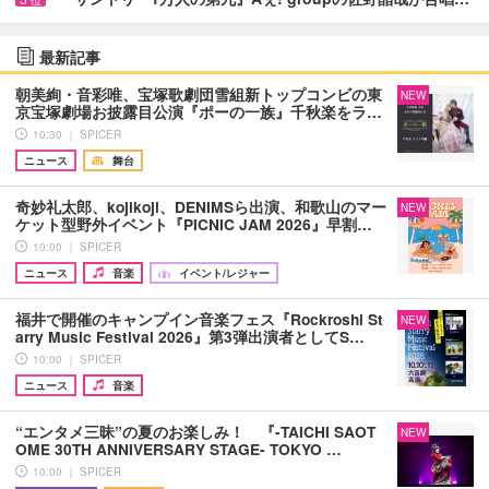
位
最新記事
朝美絢・音彩唯、宝塚歌劇団雪組新トップコンビの東
NEW
京宝塚劇場お披露目公演『ポーの一族』千秋楽をラ…
10:30 ｜ SPICER
ニュース
舞台
奇妙礼太郎、kojikoji、DENIMSら出演、和歌山のマー
NEW
ケット型野外イベント『PICNIC JAM 2026』早割…
10:00 ｜ SPICER
ニュース
音楽
イベント/レジャー
福井で開催のキャンプイン音楽フェス『Rockroshi St
NEW
arry Music Festival 2026』第3弾出演者としてS…
10:00 ｜ SPICER
ニュース
音楽
“エンタメ三昧”の夏のお楽しみ！ 『-TAICHI SAOT
NEW
OME 30TH ANNIVERSARY STAGE- TOKYO …
10:00 ｜ SPICER