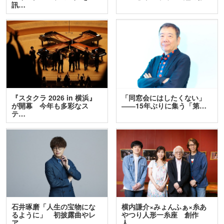
訊…
『スタクラ 2026 in 横浜』
「同窓会にはしたくない」
が開幕 今年も多彩なス
――15年ぶりに集う「第…
テ…
石井琢磨「人生の宝物にな
横内謙介×みょんふぁ×糸あ
るように」 初披露曲やレ
やつり人形一糸座 創作
ア…
人…