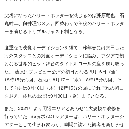
父親になったハリー・ポッターを演じるのは
藤原竜也
、
石
丸幹二、向井理
の３人。回替わりで主役のハリー・ポッタ
ーを演じるトリプルキャスト制となる。
度重なる映像オーディションを経て、昨年春には来日した
海外スタッフとの対面オーディションに臨み、アジアで初
となる世界的ヒット舞台のタイトルロールの座を勝ち取っ
た。 藤原はプレビュー公演の初日となる 6月16日（金）
18時15分の回、石丸は 8月17日（水）18時15分の回、そ
して向井は8月18日（木）12時15分の回にそれぞれの初日
を迎え、藤原の出演は9月30日（金）までとなる。
また、2021年より周辺エリアとあわせて大規模な改修を
行っていたTBS赤坂ACTシアターは、ハリー・ポッターシ
アターとして生まれ変わり、劇場に訪れた観客を楽しませ