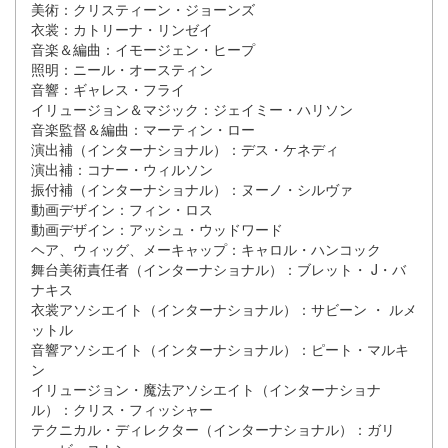
美術：クリスティーン・ジョーンズ
衣裳：カトリーナ・リンゼイ
音楽＆編曲：イモージェン・ヒープ
照明：ニール・オースティン
音響：ギャレス・フライ
イリュージョン＆マジック：ジェイミー・ハリソン
音楽監督＆編曲：マーティン・ロー
演出補（インターナショナル）：デス・ケネディ
演出補：コナー・ウィルソン
振付補（インターナショナル）：ヌーノ・シルヴァ
動画デザイン：フィン・ロス
動画デザイン：アッシュ・ウッドワード
ヘア、ウィッグ、メーキャップ：キャロル・ハンコック
舞台美術責任者（インターナショナル）：ブレット・ J・バ
ナキス
衣裳アソシエイト（インターナショナル）：サビーン ・ ルメ
ットル
音響アソシエイト（インターナショナル）：ピート・マルキ
ン
イリュージョン・魔法アソシエイト（インターナショナ
ル）：クリス・フィッシャー
テクニカル・ディレクター（インターナショナル）：ガリ