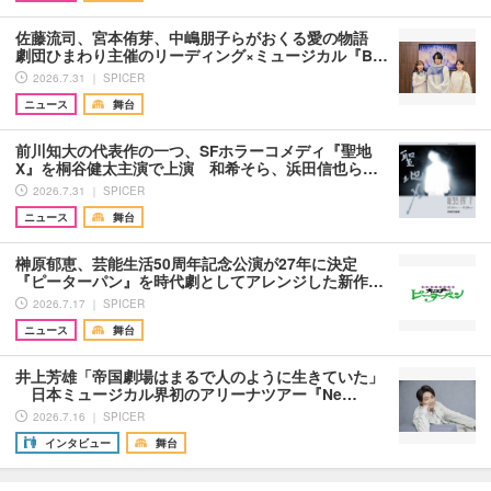
佐藤流司、宮本侑芽、中嶋朋子らがおくる愛の物語
劇団ひまわり主催のリーディング×ミュージカル『B…
2026.7.31 ｜ SPICER
ニュース
舞台
前川知大の代表作の一つ、SFホラーコメディ『聖地
X』を桐谷健太主演で上演 和希そら、浜田信也ら…
2026.7.31 ｜ SPICER
ニュース
舞台
榊原郁恵、芸能生活50周年記念公演が27年に決定
『ピーターパン』を時代劇としてアレンジした新作…
2026.7.17 ｜ SPICER
ニュース
舞台
井上芳雄「帝国劇場はまるで人のように生きていた」
日本ミュージカル界初のアリーナツアー『Ne…
2026.7.16 ｜ SPICER
インタビュー
舞台