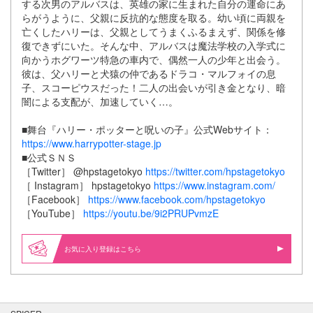
する次男のアルバスは、英雄の家に生まれた自分の運命にあ
らがうように、父親に反抗的な態度を取る。幼い頃に両親を
亡くしたハリーは、父親としてうまくふるまえず、関係を修
復できずにいた。そんな中、アルバスは魔法学校の入学式に
向かうホグワーツ特急の車内で、偶然一人の少年と出会う。
彼は、父ハリーと犬猿の仲であるドラコ・マルフォイの息
子、スコーピウスだった！二人の出会いが引き金となり、暗
闇による支配が、加速していく…。
■舞台『ハリー・ポッターと呪いの子』公式Webサイト：
https://www.harrypotter-stage.jp
■公式ＳＮＳ
［Twitter］ @hpstagetokyo
https://twitter.com/hpstagetokyo
［ Instagram］ hpstagetokyo
https://www.instagram.com/
［Facebook］
https://www.facebook.com/hpstagetokyo
［YouTube］
https://youtu.be/9i2PRUPvmzE
お気に入り登録はこちら