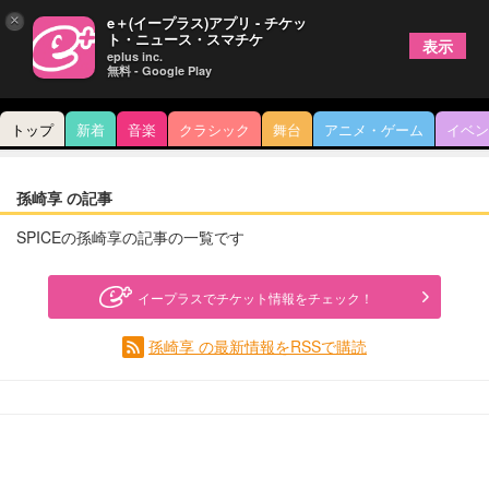
×
e＋(イープラス)アプリ - チケッ
ト・ニュース・スマチケ
表示
eplus inc.
無料 - Google Play
トップ
新着
音楽
クラシック
舞台
アニメ・ゲーム
イベン
孫崎享 の記事
SPICEの孫崎享の記事の一覧です
イープラスでチケット情報をチェック！
孫崎享 の最新情報をRSSで購読