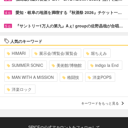
愛知・岐阜の地酒を満喫する『秋酒祭 2026』チケット一…
4
位
『サントリー1万人の第九』Aぇ! groupの佐野晶哉が合唱…
5
位
人気のキーワード
HIMARI
展示会/博覧会/展覧会
堀ちえみ
SUMMER SONIC
美術館/博物館
indigo la End
MAN WITH A MISSION
格闘技
洋楽POPS
洋楽ロック
キーワードをもっと見る
SPICEの公式アカウントをフォローして