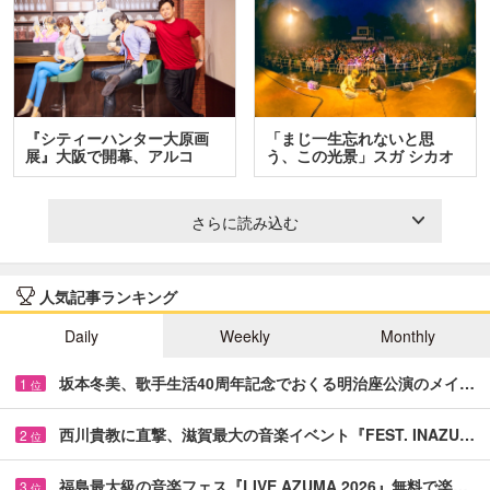
『シティーハンター大原画
「まじ一生忘れないと思
展』大阪で開幕、アルコ
う、この光景」スガ シカオ
＆…
と…
さらに読み込む
人気記事ランキング
Daily
Weekly
Monthly
坂本冬美、歌手生活40周年記念でおくる明治座公演のメイ…
1
位
西川貴教に直撃、滋賀最大の音楽イベント『FEST. INAZU…
2
位
福島最大級の音楽フェス『LIVE AZUMA 2026』無料で楽…
3
位