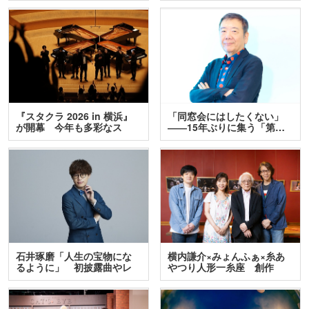
『スタクラ 2026 in 横浜』
「同窓会にはしたくない」
が開幕 今年も多彩なス
――15年ぶりに集う「第…
テ…
石井琢磨「人生の宝物にな
横内謙介×みょんふぁ×糸あ
るように」 初披露曲やレ
やつり人形一糸座 創作
ア…
人…