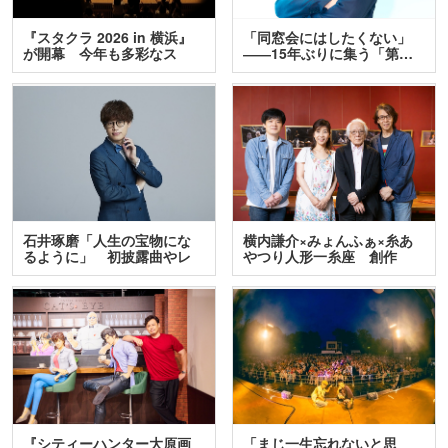
『スタクラ 2026 in 横浜』
「同窓会にはしたくない」
が開幕 今年も多彩なス
――15年ぶりに集う「第…
テ…
石井琢磨「人生の宝物にな
横内謙介×みょんふぁ×糸あ
るように」 初披露曲やレ
やつり人形一糸座 創作
ア…
人…
『シティーハンター大原画
「まじ一生忘れないと思