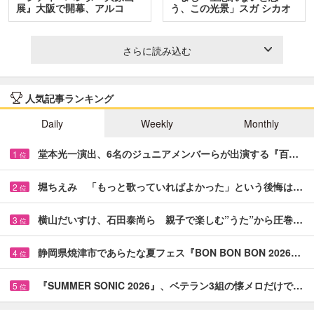
展』大阪で開幕、アルコ
う、この光景」スガ シカオ
＆…
と…
さらに読み込む
人気記事ランキング
Daily
Weekly
Monthly
堂本光一演出、6名のジュニアメンバーらが出演する『百…
1
位
堀ちえみ 「もっと歌っていればよかった」という後悔は…
2
位
横山だいすけ、石田泰尚ら 親子で楽しむ”うた”から圧巻…
3
位
静岡県焼津市であらたな夏フェス『BON BON BON 2026…
4
位
『SUMMER SONIC 2026』、ベテラン3組の懐メロだけで…
5
位