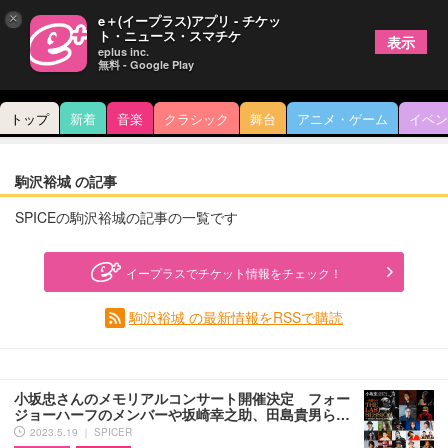
×
e＋(イープラス)アプリ - チケッ
ト・ニュース・スマチケ
表示
eplus inc.
無料 - Google Play
トップ
新着
音楽
クラシック
舞台
アニメ・ゲーム
イベン
駒沢裕城 の記事
SPICEの駒沢裕城の記事の一覧です
イープラスでチケット情報をチェック！
駒沢裕城 の最新情報をRSSで購読
小坂忠さんのメモリアルコンサート開催決定 フォー
ジョーハーフのメンバーや坂崎幸之助、⽥島貴男ら…
2023.5.19 ｜ SPICER