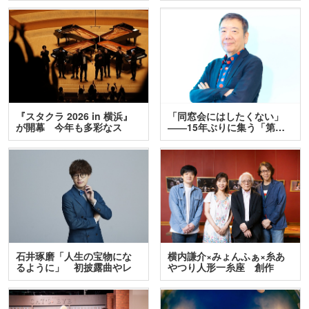
『スタクラ 2026 in 横浜』
「同窓会にはしたくない」
が開幕 今年も多彩なス
――15年ぶりに集う「第…
テ…
石井琢磨「人生の宝物にな
横内謙介×みょんふぁ×糸あ
るように」 初披露曲やレ
やつり人形一糸座 創作
ア…
人…