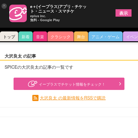
×
e＋(イープラス)アプリ - チケッ
ト・ニュース・スマチケ
表示
eplus inc.
無料 - Google Play
トップ
新着
音楽
クラシック
舞台
アニメ・ゲーム
イベン
大沢良太 の記事
SPICEの大沢良太の記事の一覧です
イープラスでチケット情報をチェック！
大沢良太 の最新情報をRSSで購読