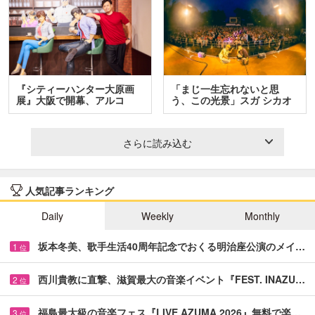
『シティーハンター大原画
「まじ一生忘れないと思
展』大阪で開幕、アルコ
う、この光景」スガ シカオ
＆…
と…
さらに読み込む
人気記事ランキング
Daily
Weekly
Monthly
坂本冬美、歌手生活40周年記念でおくる明治座公演のメイ…
1
位
西川貴教に直撃、滋賀最大の音楽イベント『FEST. INAZU…
2
位
福島最大級の音楽フェス『LIVE AZUMA 2026』無料で楽…
3
位