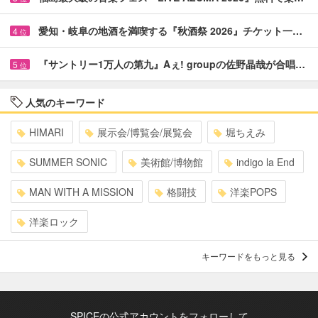
愛知・岐阜の地酒を満喫する『秋酒祭 2026』チケット一…
4
位
『サントリー1万人の第九』Aぇ! groupの佐野晶哉が合唱…
5
位
人気のキーワード
HIMARI
展示会/博覧会/展覧会
堀ちえみ
SUMMER SONIC
美術館/博物館
indigo la End
MAN WITH A MISSION
格闘技
洋楽POPS
洋楽ロック
キーワードをもっと見る
SPICEの公式アカウントをフォローして