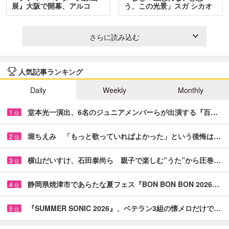
展』大阪で開幕、アルコ
う、この光景」スガ シカオ
＆…
と…
さらに読み込む
人気記事ランキング
Daily
Weekly
Monthly
堂本光一演出、6名のジュニアメンバーらが出演する『百…
1
位
堀ちえみ 「もっと歌っていればよかった」という後悔は…
2
位
横山だいすけ、石田泰尚ら 親子で楽しむ”うた”から圧巻…
3
位
静岡県焼津市であらたな夏フェス『BON BON BON 2026…
4
位
『SUMMER SONIC 2026』、ベテラン3組の懐メロだけで…
5
位