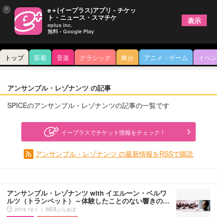
×
e＋(イープラス)アプリ - チケッ
ト・ニュース・スマチケ
表示
eplus inc.
無料 - Google Play
トップ
新着
音楽
クラシック
舞台
アニメ・ゲーム
イベン
アンサンブル・レゾナンツ の記事
SPICEのアンサンブル・レゾナンツの記事の一覧です
イープラスでチケット情報をチェック！
アンサンブル・レゾナンツ の最新情報をRSSで購読
アンサンブル・レゾナンツ with イエルーン・ベルワ
ルツ（トランペット）～体験したことのない響きの…
2016.12.1 ｜ WEBぶらあぼ