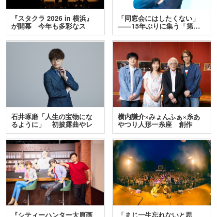
『スタクラ 2026 in 横浜』
「同窓会にはしたくない」
が開幕 今年も多彩なス
――15年ぶりに集う「第…
テ…
石井琢磨「人生の宝物にな
横内謙介×みょんふぁ×糸あ
るように」 初披露曲やレ
やつり人形一糸座 創作
ア…
人…
『シティーハンター大原画
「まじ一生忘れないと思