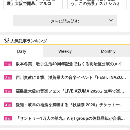
展』大阪で開幕、アルコ
う、この光景」スガ シカオ
＆…
と…
さらに読み込む
人気記事ランキング
Daily
Weekly
Monthly
坂本冬美、歌手生活40周年記念でおくる明治座公演のメイ…
1
位
西川貴教に直撃、滋賀最大の音楽イベント『FEST. INAZU…
2
位
福島最大級の音楽フェス『LIVE AZUMA 2026』無料で楽…
3
位
愛知・岐阜の地酒を満喫する『秋酒祭 2026』チケット一…
4
位
『サントリー1万人の第九』Aぇ! groupの佐野晶哉が合唱…
5
位