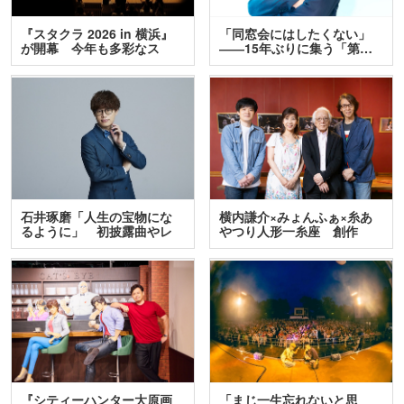
『スタクラ 2026 in 横浜』
「同窓会にはしたくない」
が開幕 今年も多彩なス
――15年ぶりに集う「第…
テ…
石井琢磨「人生の宝物にな
横内謙介×みょんふぁ×糸あ
るように」 初披露曲やレ
やつり人形一糸座 創作
ア…
人…
『シティーハンター大原画
「まじ一生忘れないと思