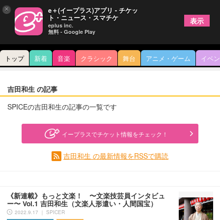
×
e＋(イープラス)アプリ - チケッ
ト・ニュース・スマチケ
表示
eplus inc.
無料 - Google Play
トップ
新着
音楽
クラシック
舞台
アニメ・ゲーム
イベン
吉田和生 の記事
SPICEの吉田和生の記事の一覧です
イープラスでチケット情報をチェック！
吉田和生 の最新情報をRSSで購読
《新連載》もっと文楽！ 〜文楽技芸員インタビュ
ー〜 Vol.1 吉田和生（文楽人形遣い・人間国宝）
2022.9.17 ｜ SPICER