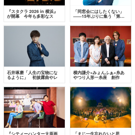
『スタクラ 2026 in 横浜』
「同窓会にはしたくない」
が開幕 今年も多彩なス
――15年ぶりに集う「第…
テ…
石井琢磨「人生の宝物にな
横内謙介×みょんふぁ×糸あ
るように」 初披露曲やレ
やつり人形一糸座 創作
ア…
人…
『シティーハンター大原画
「まじ一生忘れないと思