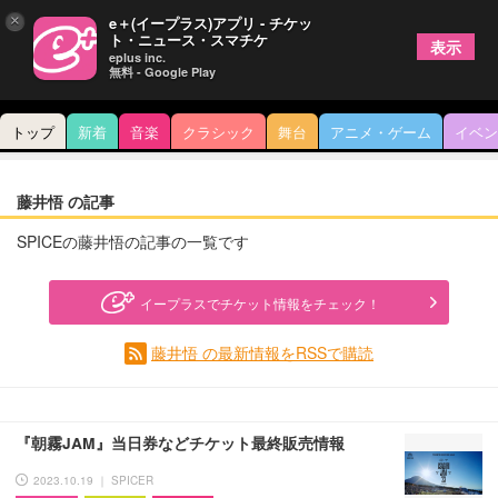
×
e＋(イープラス)アプリ - チケッ
ト・ニュース・スマチケ
表示
eplus inc.
無料 - Google Play
トップ
新着
音楽
クラシック
舞台
アニメ・ゲーム
イベン
藤井悟 の記事
SPICEの藤井悟の記事の一覧です
イープラスでチケット情報をチェック！
藤井悟 の最新情報をRSSで購読
『朝霧JAM』当日券などチケット最終販売情報
2023.10.19 ｜ SPICER