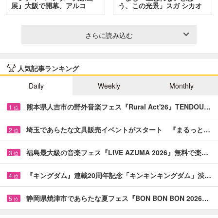
展』大阪で開幕、アルコ
う、この光景」スガ シカオ
＆…
と…
さらに読み込む
人気記事ランキング
Daily
Weekly
Monthly
熊本県人吉市の野外音楽フェス『Rural Act'26』TENDOU…
1
位
埼玉であらたな文具販売イベントがスタート 『まるっと…
2
位
福島最大級の音楽フェス『LIVE AZUMA 2026』無料で楽…
3
位
『キングダム』連載20周年記念「キンキンキングダム」渋…
4
位
静岡県焼津市であらたな夏フェス『BON BON BON 2026…
5
位