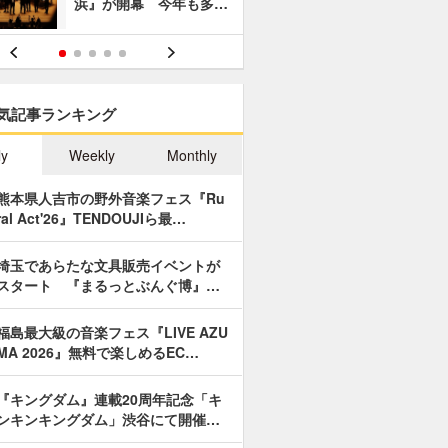
浜』が開幕 今年も多…
あやつり人
気記事ランキング
ly
Weekly
Monthly
熊本県人吉市の野外音楽フェス『Ru
ral Act'26』TENDOUJIら最…
埼玉であらたな文具販売イベントが
スタート 『まるっとぶんぐ博』…
福島最大級の音楽フェス『LIVE AZU
MA 2026』無料で楽しめるEC…
『キングダム』連載20周年記念「キ
ンキンキングダム」渋谷にて開催…