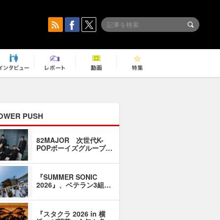
OWER PUSH
82MAJOR 次世代K-
「同窓会に
POPボーイズグループ…
い」――1
『SUMMER SONIC
石井琢磨「
2026』、ベテラン3組…
なるように
『スタクラ 2026 in 横
横内謙介×