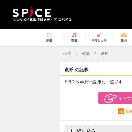
トップ
特集
眞呼
眞呼 の記事
SPICEの眞呼の記事の一覧です
イープ
眞
絞り込み