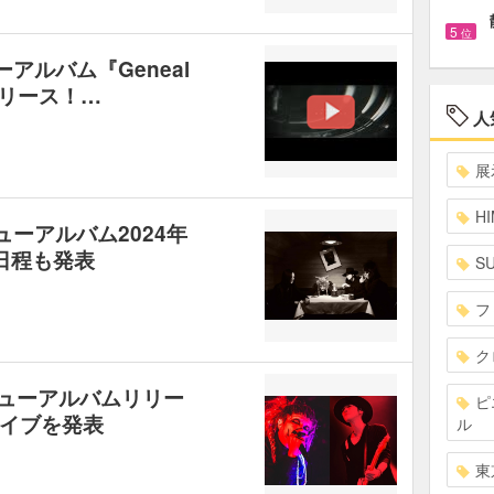
5
位
ーアルバム『Geneal
にリリース！…
人
展
HI
ニューアルバム2024年
日程も発表
S
フ
ク
のニューアルバムリリー
ピ
イブを発表
ル
東