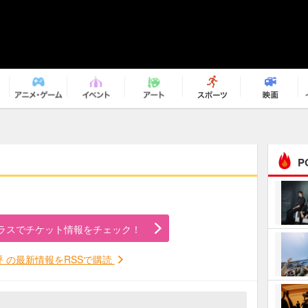
P
まるで原作の世界から飛
び出してきたよう！ 圧…
ラスでチケット情報をチェック！
ｅｐｌｕｓ ｗｅｅｋｅ
ｎｄ ｃｌｕｂ
呼 の最新情報をRSSで購読
ＲｅｏＮａ“ピルグリム”