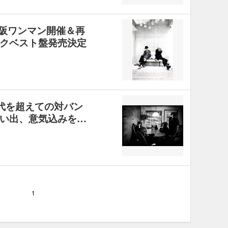
東名阪ワンマン開催＆再
クベスト盤発売決定
n 時代を超えての対バン
い出、意気込みを…
1