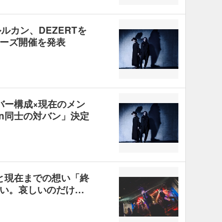
ルルカン、DEZERTを
ーズ開催を発表
ンバー構成×現在のメン
an同士の対バン」決定
緯と現在までの想い「終
い。哀しいのだけ…