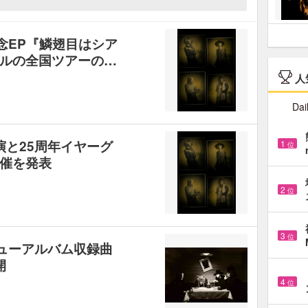
記念EP『鱗翅目はシア
ルの全国ツアーの…
人
Dai
公演と25周年イヤーグ
1
位
催を発表
2
位
3
位
のニューアルバム収録曲
開
4
位