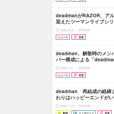
deadmanがRAZOR、ア
迎えたツーマンライブシリ
2022.8.16 ｜ SPICER
ニュース
音楽
deadman、解散時のメ
バー構成による「deadm
2022.2.11 ｜ SPICER
ニュース
音楽
deadman 再結成の経
わりはハッピーエンドがい
2022.1.13 ｜ SPICER+
動画
インタビュー
音楽