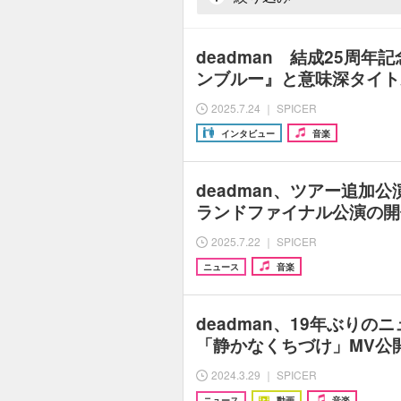
deadman 結成25周年
ンブルー』と意味深タイト
2025.7.24 ｜ SPICER
インタビュー
音楽
deadman、ツアー追加
ランドファイナル公演の開
2025.7.22 ｜ SPICER
ニュース
音楽
deadman、19年ぶり
「静かなくちづけ」MV公
2024.3.29 ｜ SPICER
ニュース
動画
音楽