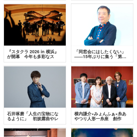
『スタクラ 2026 in 横浜』
「同窓会にはしたくない」
が開幕 今年も多彩なス
――15年ぶりに集う「第…
テ…
石井琢磨「人生の宝物にな
横内謙介×みょんふぁ×糸あ
るように」 初披露曲やレ
やつり人形一糸座 創作
ア…
人…