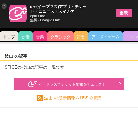
×
e＋(イープラス)アプリ - チケッ
ト・ニュース・スマチケ
表示
eplus inc.
無料 - Google Play
トップ
新着
音楽
クラシック
舞台
アニメ・ゲーム
イベン
波山 の記事
SPICEの波山の記事の一覧です
イープラスでチケット情報をチェック！
波山 の最新情報をRSSで購読