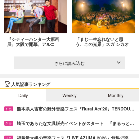
『シティーハンター大原画
「まじ一生忘れないと思
展』大阪で開幕、アルコ
う、この光景」スガ シカオ
＆…
と…
さらに読み込む
人気記事ランキング
Daily
Weekly
Monthly
熊本県人吉市の野外音楽フェス『Rural Act'26』TENDOU…
1
位
埼玉であらたな文具販売イベントがスタート 『まるっと…
2
位
福島最大級の音楽フェス『LIVE AZUMA 2026』無料で楽…
3
位