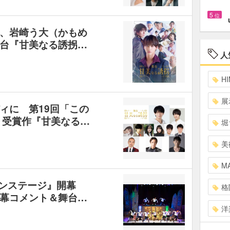
5
位
、岩崎う大（かもめ
台『甘美なる誘拐…
人
HI
展
ィに 第19回「この
リ受賞作『甘美なる…
堀
美
MA
オンステージ』開幕
格
幕コメント＆舞台…
洋