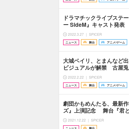
ドラマチックライブステー
ー SideM』キャスト発
2022.3.27 ｜ SPICER
ニュース
舞台
アニメ/ゲーム
大城ベイリ、とまんなど出
ビジュアルが解禁 古屋兎
2022.2.22 ｜ SPICER
ニュース
舞台
アニメ/ゲーム
劇団かもめんたる、最新作
ズ』上演記念 舞台『君
2021.12.22 ｜ SPICER
ニュース
舞台