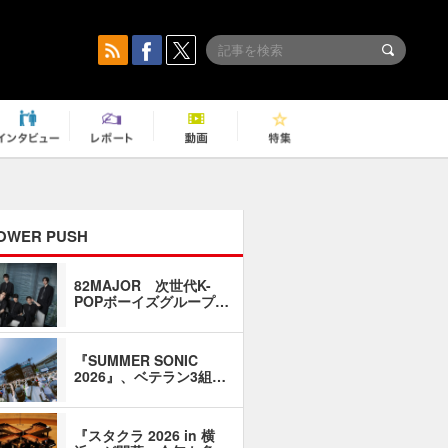
OWER PUSH
82MAJOR 次世代K-
「同窓会に
POPボーイズグループ…
い」――1
『SUMMER SONIC
石井琢磨「
2026』、ベテラン3組…
なるように
『スタクラ 2026 in 横
横内謙介×