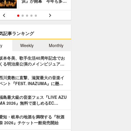
浜』が開幕 今年も多…
あやつり人
気記事ランキング
ly
Weekly
Monthly
坂本冬美、歌手生活40周年記念でお
くる明治座公演のメインビジュア…
西川貴教に直撃、滋賀最大の音楽イ
ベント『FEST. INAZUMA』に懸…
福島最大級の音楽フェス『LIVE AZU
MA 2026』無料で楽しめるEC…
愛知・岐阜の地酒を満喫する『秋酒
祭 2026』チケット一般発売開始