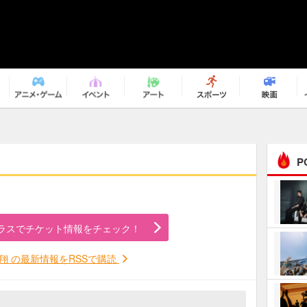
P
まるで原作の世界から飛
び出してきたよう！ 圧…
ラスでチケット情報をチェック！
ｅｐｌｕｓ ｗｅｅｋｅ
ｎｄ ｃｌｕｂ
翔 の最新情報をRSSで購読
ＲｅｏＮａ“ピルグリム”