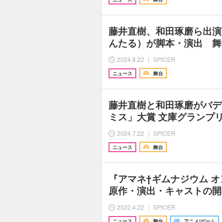
藤井直樹、和田琢磨ら出演
んたる）が脚本・演出 舞
2024.8.22 ｜ SPICER
ニュース
舞台
藤井直樹と和田琢磨がバデ
ミス」大賞 文庫グランプ
2024.7.22 ｜ SPICER
ニュース
舞台
『アマネ†ギムナジウム 
原作・演出・キャストの開
2022.4.22 ｜ SPICER
ニュース
舞台
アニメ/ゲーム