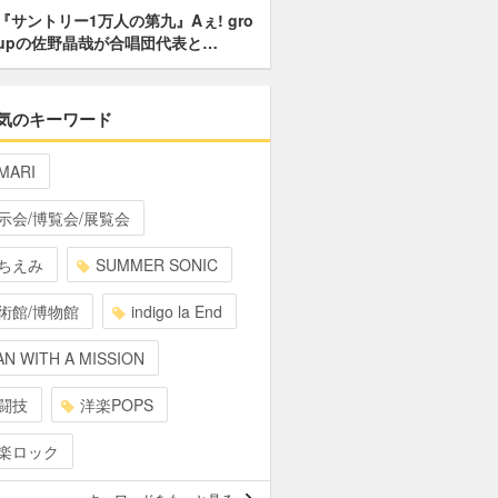
『サントリー1万人の第九』Aぇ! gro
upの佐野晶哉が合唱団代表と…
気のキーワード
MARI
示会/博覧会/展覧会
ちえみ
SUMMER SONIC
術館/博物館
indigo la End
N WITH A MISSION
闘技
洋楽POPS
楽ロック