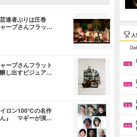
の芸達者ぶりは圧巻
『シャープさんフラッ…
人
Dai
『シャープさんフラット
1
位
醸し出すビジュア…
2
位
3
位
はナイロン100℃の名作
ん』 マギーが演…
4
位