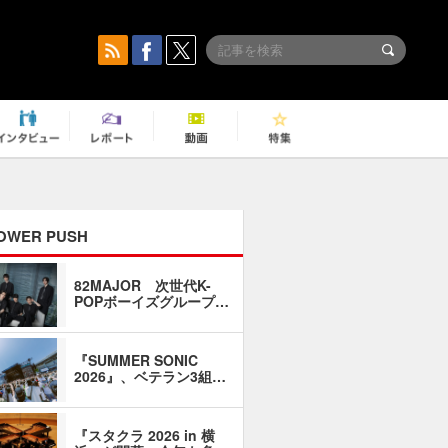
OWER PUSH
82MAJOR 次世代K-
「同窓会に
POPボーイズグループ…
い」――1
『SUMMER SONIC
石井琢磨「
2026』、ベテラン3組…
なるように
『スタクラ 2026 in 横
横内謙介×