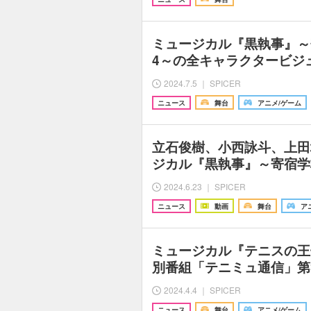
ミュージカル『黒執事』～寄
4～の全キャラクタービジ
2024.7.5 ｜ SPICER
ニュース
舞台
アニメ/ゲーム
立石俊樹、小西詠斗、上田
ジカル『黒執事』～寄宿学
2024.6.23 ｜ SPICER
ニュース
動画
舞台
ア
ミュージカル『テニスの王
別番組「テニミュ通信」第
2024.4.4 ｜ SPICER
ニュース
舞台
アニメ/ゲーム