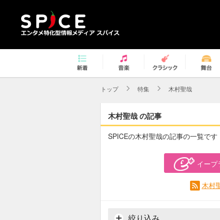
トップ
特集
木村聖哉
木村聖哉 の記事
SPICEの木村聖哉の記事の一覧です
イープ
木村
絞り込み