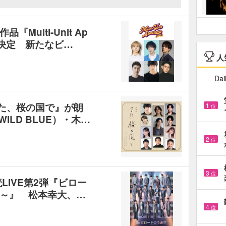
Multi-Unit Ap
が決定 新たなビ…
人
Dai
また、桜の国で』が朗
1
位
WILD BLUE）・木…
2
位
3
位
LIVE第2弾『ビロー
～』 松本幸大、…
4
位