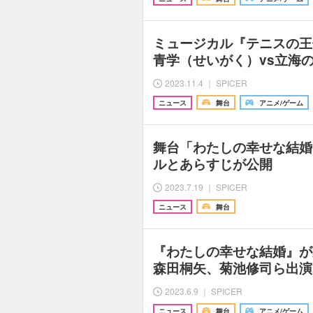
ミュージカル『テニスの王
青学（せいがく）vs立海
2023.11.4 ｜ SPICER
ニュース
舞台
アニメ/ゲーム
舞台「わたしの幸せな結婚
ルとあらすじが公開
2023.7.19 ｜ SPICER
ニュース
舞台
『わたしの幸せな結婚』が
森田桐矢、菊池修司ら出演
2023.6.9 ｜ SPICER
ニュース
舞台
アニメ/ゲーム