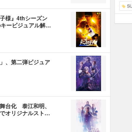
S
子様』4thシーズン
のキービジュアル解…
」、第二弾ビジュア
舞台化 泰江和明、
でオリジナルスト…