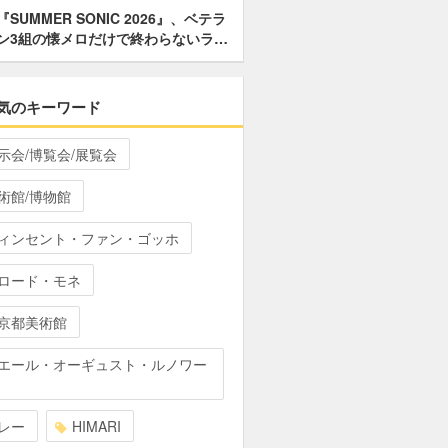
『SUMMER SONIC 2026』、ベテラ
ン3組の懐メロだけで終わらないラ…
気のキーワード
示会/博覧会/展覧会
術館/博物館
ィンセント・ファン・ゴッホ
ロード・モネ
京都美術館
エール・オーギュスト・ルノワー
レー
HIMARI