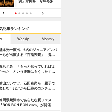
浜』が開幕 今年も多…
あやつり人
気記事ランキング
ly
Weekly
Monthly
堂本光一演出、6名のジュニアメンバ
ーらが出演する『百鬼夜鏡』 鬼…
堀ちえみ 「もっと歌っていればよ
かった」という後悔はもうしたく…
横山だいすけ、石田泰尚ら 親子で
楽しむ”うた”から圧巻のコンチェ…
静岡県焼津市であらたな夏フェス
『BON BON BON 2026』が開催…