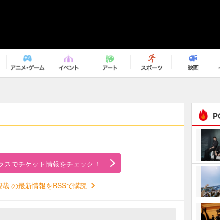
P
まるで原作の世界から飛
び出してきたよう！ 圧…
ラスでチケット情報をチェック！
ｅｐｌｕｓ ｗｅｅｋｅ
ｎｄ ｃｌｕｂ
聖哉 の最新情報をRSSで購読
ＲｅｏＮａ“ピルグリム”