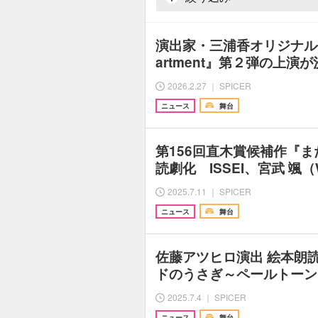
演出家・三浦香オリジナル作品『
artment』第２弾の上演
2026.2.27 ｜ SPICER
ニュース
舞台
第156回直木賞候補作『
読劇化 ISSEI、宮武 颯（
2025.7.11 ｜ SPICER
ニュース
舞台
佐藤アツヒロ演出 絵本朗読
ドのうさぎ～ペールトーン
2025.7.4 ｜ SPICER
ニュース
舞台