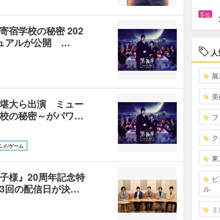
5
位
宿学校の秘密 202
ュアルが公開 …
人
展
美
堪大ら出演 ミュー
校の秘密～がパワ…
フ
ク
ニメ/ゲーム
東
子様』20周年記念特
ピ
3回の配信日が決…
ル
ミ