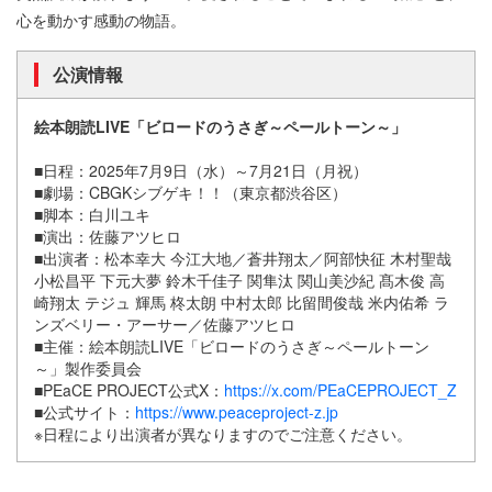
心を動かす感動の物語。
公演情報
絵本朗読LIVE「ビロードのうさぎ～ペールトーン～」
■日程：2025年7月9日（水）～7月21日（月祝）
■劇場：CBGKシブゲキ！！（東京都渋谷区）
■脚本：白川ユキ
■演出：佐藤アツヒロ
■出演者：松本幸大 今江大地／蒼井翔太／阿部快征 木村聖哉
小松昌平 下元大夢 鈴木千佳子 関隼汰 関山美沙紀 髙木俊 高
崎翔太 テジュ 輝馬 柊太朗 中村太郎 比留間俊哉 米内佑希 ラ
ンズベリー・アーサー／佐藤アツヒロ
■主催：絵本朗読LIVE「ビロードのうさぎ～ペールトーン
～」製作委員会
■PEaCE PROJECT公式X：
https://x.com/PEaCEPROJECT_Z
■公式サイト：
https://www.peaceproject-z.jp
※日程により出演者が異なりますのでご注意ください。