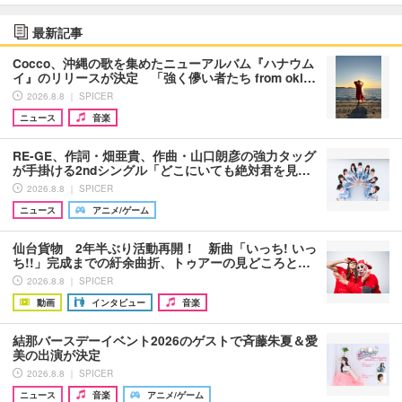
最新記事
Cocco、沖縄の歌を集めたニューアルバム『ハナウム
イ』のリリースが決定 「強く儚い者たち from oki…
2026.8.8 ｜ SPICER
ニュース
音楽
RE-GE、作詞・畑亜貴、作曲・山口朗彦の強力タッグ
が手掛ける2ndシングル「どこにいても絶対君を見…
2026.8.8 ｜ SPICER
ニュース
アニメ/ゲーム
仙台貨物 2年半ぶり活動再開！ 新曲「いっち! いっ
ち!!」完成までの紆余曲折、トゥアーの見どころと…
2026.8.8 ｜ SPICER
動画
インタビュー
音楽
結那バースデーイベント2026のゲストで斉藤朱夏＆愛
美の出演が決定
2026.8.8 ｜ SPICER
ニュース
音楽
アニメ/ゲーム