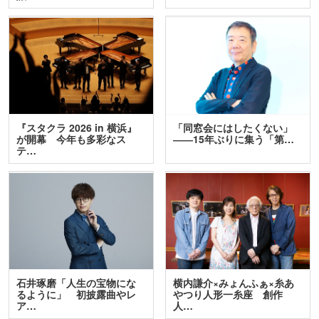
『スタクラ 2026 in 横浜』
「同窓会にはしたくない」
が開幕 今年も多彩なス
――15年ぶりに集う「第…
テ…
石井琢磨「人生の宝物にな
横内謙介×みょんふぁ×糸あ
るように」 初披露曲やレ
やつり人形一糸座 創作
ア…
人…