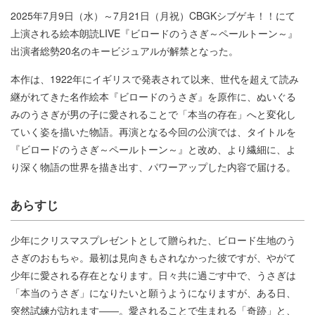
2025年7月9日（水）～7月21日（月祝）CBGKシブゲキ！！にて
上演される絵本朗読LIVE『ビロードのうさぎ～ペールトーン～』
出演者総勢20名のキービジュアルが解禁となった。
本作は、1922年にイギリスで発表されて以来、世代を超えて読み
継がれてきた名作絵本『ビロードのうさぎ』を原作に、ぬいぐる
みのうさぎが男の子に愛されることで「本当の存在」へと変化し
ていく姿を描いた物語。再演となる今回の公演では、タイトルを
『ビロードのうさぎ～ペールトーン～』と改め、より繊細に、よ
り深く物語の世界を描き出す、パワーアップした内容で届ける。
あらすじ
少年にクリスマスプレゼントとして贈られた、ビロード生地のう
さぎのおもちゃ。最初は見向きもされなかった彼ですが、やがて
少年に愛される存在となります。日々共に過ごす中で、うさぎは
「本当のうさぎ」になりたいと願うようになりますが、ある日、
突然試練が訪れます――。愛されることで生まれる「奇跡」と、