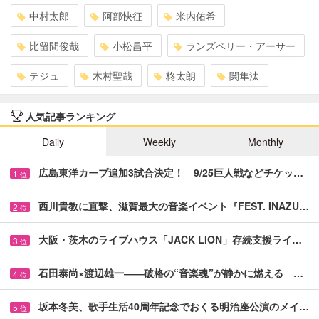
中村太郎
阿部快征
米内佑希
比留間俊哉
小松昌平
ランズベリー・アーサー
テジュ
木村聖哉
柊太朗
関隼汰
人気記事ランキング
Daily
Weekly
Monthly
広島東洋カープ追加3試合決定！ 9/25巨人戦などチケッ…
1
位
西川貴教に直撃、滋賀最大の音楽イベント『FEST. INAZU…
2
位
大阪・茨木のライブハウス「JACK LION」存続支援ライ…
3
位
石田泰尚×渡辺雄一――破格の“音楽魂”が静かに燃える …
4
位
坂本冬美、歌手生活40周年記念でおくる明治座公演のメイ…
5
位