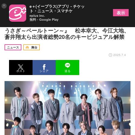
×
e＋(イープラス)アプリ - チケッ
ト・ニュース・スマチケ
表示
eplus inc.
無料 - Google Play
佐藤アツヒロ演出 絵本朗読LIVE第2弾『ビロードの
うさぎ～ペールトーン～』 松本幸大、今江大地、
蒼井翔太ら出演者総勢20名のキービジュアル解禁
ニュース
舞台
2025.7.4
ポスト
シェア
送る