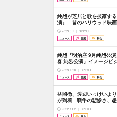
純烈が芝居と歌を披露する
演』 昔のハリウッド映画
2023.6.1 ｜ SPICER
ニュース
音楽
舞台
純烈『明治座 9月純烈公
春 純烈公演』イメージビ
2023.4.28 ｜ SPICER
ニュース
音楽
舞台
益岡徹、渡辺いっけいより
が到着 戦争の悲惨さ、愚
2022.11.2 ｜ SPICER
ニュース
舞台