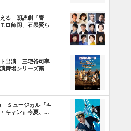
える 朗読劇『青
モロ師岡、石黒賢ら
ト出演 三宅裕司率
演舞場シリーズ第…
主演 ミュージカル『キ
・キャン』今夏、…