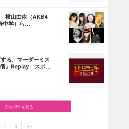
 横山由依（AKB4
寿中学）ら…
演する、マーダーミス
』Replay スポ…
次の13件を見る
2
1
次へ