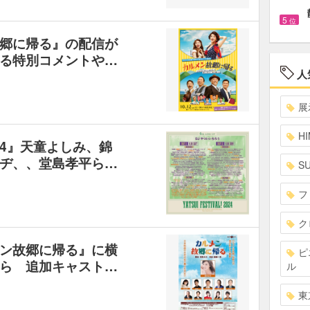
5
位
郷に帰る』の配信が
る特別コメントや…
人
展
HI
 2024』天童よしみ、錦
ヂ、、堂島孝平ら…
S
フ
ク
ン故郷に帰る』に横
ピ
ら 追加キャスト…
ル
東