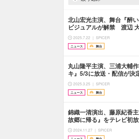
北山宏光主演、舞台『醉い
ビジュアルが解禁 渡辺 
2025.7.22 ｜ SPICER
ニュース
舞台
丸山隆平主演、三浦大輔作
キ』5/3に放送・配信が決
2025.3.25 ｜ SPICER
ニュース
舞台
錦織一清演出、藤原紀香主
故郷に帰る』をテレビ初放
2024.11.27 ｜ SPICER
ニュース
舞台