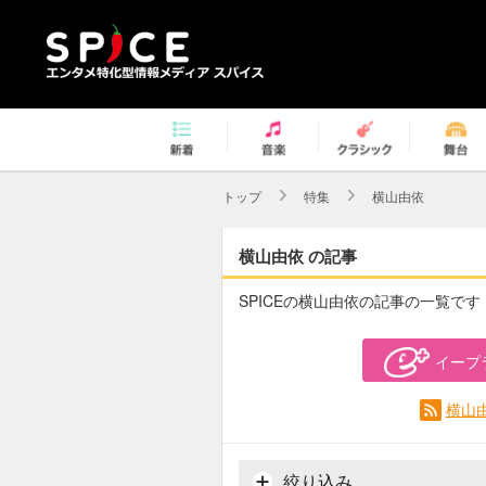
トップ
特集
横山由依
横山由依 の記事
SPICEの横山由依の記事の一覧です
イープ
横山
絞り込み