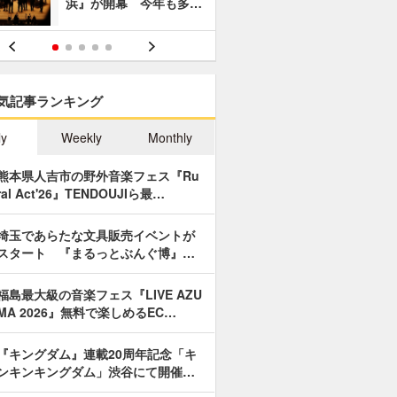
浜』が開幕 今年も多…
あやつり人
気記事ランキング
ly
Weekly
Monthly
熊本県人吉市の野外音楽フェス『Ru
ral Act'26』TENDOUJIら最…
埼玉であらたな文具販売イベントが
スタート 『まるっとぶんぐ博』…
福島最大級の音楽フェス『LIVE AZU
MA 2026』無料で楽しめるEC…
『キングダム』連載20周年記念「キ
ンキンキングダム」渋谷にて開催…