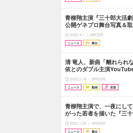
青柳翔主演『三十郎大活
公開ゲネプロ舞台写真＆取
2022.4.1 ｜ SPICER
ニュース
舞台
清 竜人、新曲「離れられ
依とのダブル主演YouTu
2022.2.18 ｜ SPICER
ニュース
動画
音楽
青柳翔主演で、一夜にして
がった若者を描いた『三十
2022.1.26 ｜ SPICER
ニュース
舞台