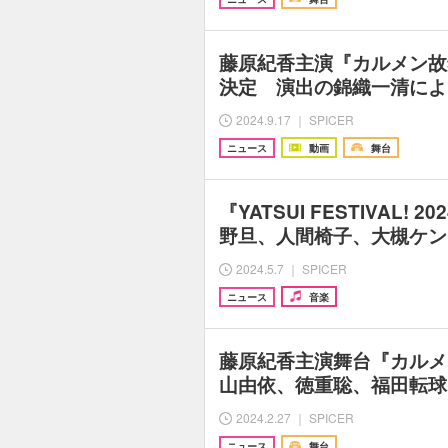
藤原紀香主演『カルメン故
決定 演出の錦織一清によ
2024.9.17 ｜ SPICER
ニュース
動画
舞台
『YATSUI FESTIVAL!
野旦、人間椅子、大槻ケン
2024.5.7 ｜ SPICER
ニュース
音楽
藤原紀香主演舞台『カルメ
山由依、徳重聡、福田転球
2024.2.27 ｜ SPICER
ニュース
舞台