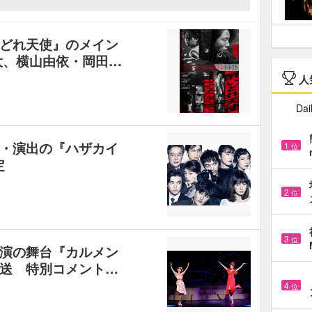
どれ天使』のメイン
大、横山由依・岡田…
人
Dai
・演出の『ハザカイ
1
位
定
2
位
3
位
演の舞台『カルメン
送 特別コメント…
4
位