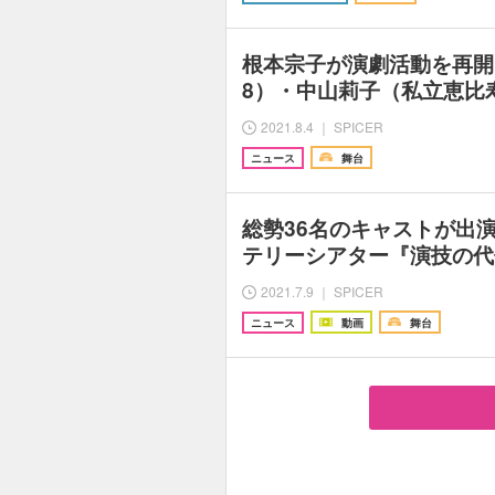
根本宗子が演劇活動を再開
8）・中山莉子（私立恵比
2021.8.4 ｜ SPICER
ニュース
舞台
総勢36名のキャストが出
テリーシアター『演技の代償
2021.7.9 ｜ SPICER
ニュース
動画
舞台