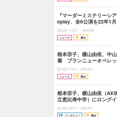
『マーダーミステリーシア
eplay、全6公演を22年
2021.12.21 ｜ SPICER
ニュース
舞台
根本宗子、横山由依、中山
着 ブランニューオペレッタ『
2021.10.6 ｜ SPICER
ニュース
舞台
根本宗子、横山由依（AK
立恵比寿中学）にロングイ
2021.9.27 ｜ SPICER
インタビュー
舞台