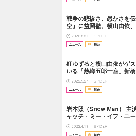
戦争の悲惨さ、愚かさを伝
空』に益岡徹、横山由依、
2022.8.31 ｜ SPICER
ニュース
舞台
紅ゆずると横山由依がゲス
いる「熱海五郎一座」新橋
2022.5.27 ｜ SPICER
ニュース
舞台
岩本照（Snow Man） 
ャッチ・ミー・イフ・ユー
2022.4.18 ｜ SPICER
ニュース
舞台