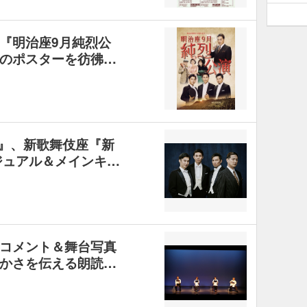
『明治座9月純烈公
のポスターを彷彿…
演』、新歌舞伎座『新
ジュアル＆メインキ…
コメント＆舞台写真
かさを伝える朗読…