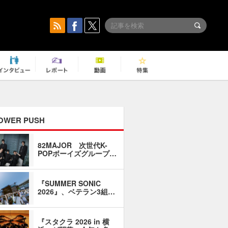
OWER PUSH
82MAJOR 次世代K-
「同窓会に
POPボーイズグループ…
い」――1
『SUMMER SONIC
石井琢磨「
2026』、ベテラン3組…
なるように
『スタクラ 2026 in 横
横内謙介×