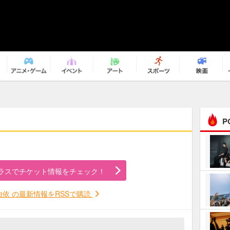
P
まるで原作の世界から飛
び出してきたよう！ 圧…
ラスでチケット情報をチェック！
ｅｐｌｕｓ ｗｅｅｋｅ
ｎｄ ｃｌｕｂ
由依 の最新情報をRSSで購読
ＲｅｏＮａ“ピルグリム”