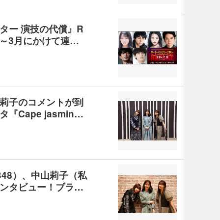
ター 演技の代償』R
1月～3月にかけて連…
莉子のコメントが到
Cape jasmin…
B48）、中山莉子（私
ンタビュー！ブラ…