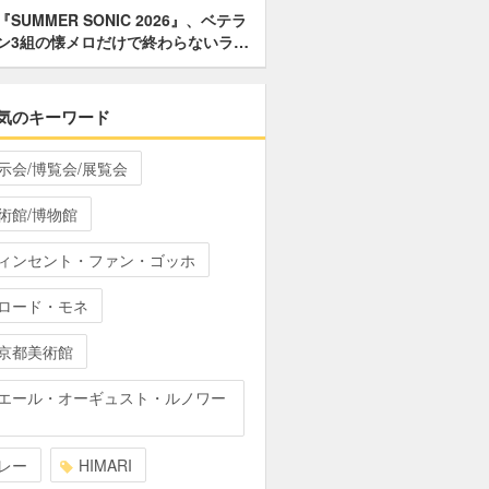
『SUMMER SONIC 2026』、ベテラ
ン3組の懐メロだけで終わらないラ…
気のキーワード
示会/博覧会/展覧会
術館/博物館
ィンセント・ファン・ゴッホ
ロード・モネ
京都美術館
エール・オーギュスト・ルノワー
レー
HIMARI