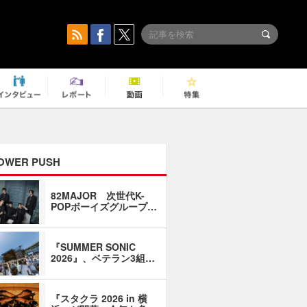
OWER PUSH
82MAJOR 次世代K-
「同窓会に
POPボーイズグループ…
い」――1
『SUMMER SONIC
石井琢磨「
2026』、ベテラン3組…
なるように
『スタクラ 2026 in 横
横内謙介×