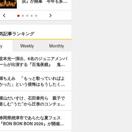
浜』が開幕 今年も多…
あやつり人
気記事ランキング
ly
Weekly
Monthly
堂本光一演出、6名のジュニアメンバ
ーらが出演する『百鬼夜鏡』 鬼…
堀ちえみ 「もっと歌っていればよ
かった」という後悔はもうしたく…
横山だいすけ、石田泰尚ら 親子で
楽しむ”うた”から圧巻のコンチェ…
静岡県焼津市であらたな夏フェス
『BON BON BON 2026』が開催…