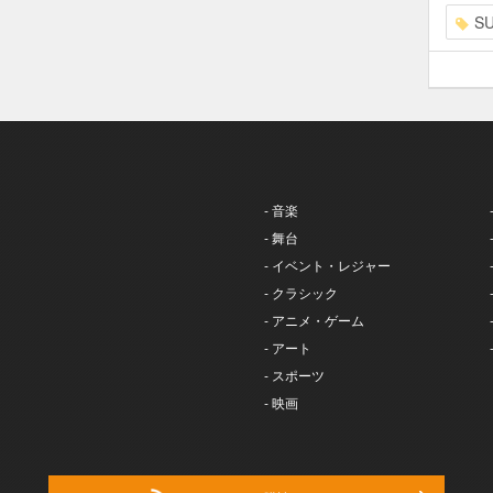
S
- 音楽
- 舞台
- イベント・レジャー
- クラシック
- アニメ・ゲーム
- アート
- スポーツ
- 映画