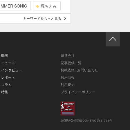
UMMER SONIC
堀ちえみ
キーワードをもっと見る
- 動画
運営会社
- ニュース
記事提供一覧
- インタビュー
掲載依頼 / お問い合わせ
- レポート
採用情報
- コラム
利用規約
- 特集
プライバシーポリシー
JASRAC許諾第9008487009Y31018号