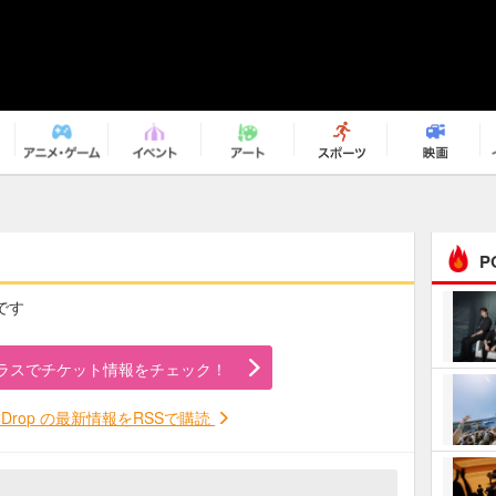
P
覧です
まるで原作の世界から飛
び出してきたよう！ 圧…
ラスでチケット情報をチェック！
ｅｐｌｕｓ ｗｅｅｋｅ
ｎｄ ｃｌｕｂ
E=Drop の最新情報をRSSで購読
ＲｅｏＮａ“ピルグリム”