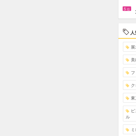
5
位
人
展
美
フ
ク
東
ピ
ル
ミ