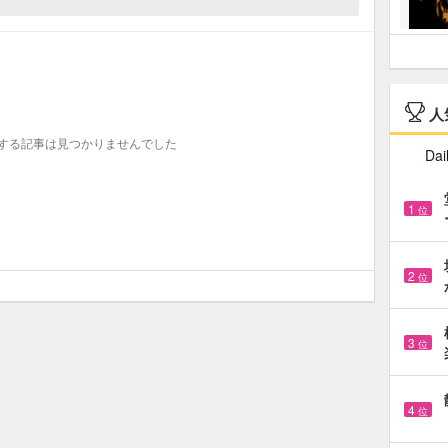
人
する記事は見つかりませんでした
Dai
1
位
2
位
3
位
4
位