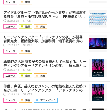
ニュース
舞台
アイドルグループ「僕が見たかった青空」が初出演す
る舞台『夏霞～NATSUGASUMI～』 PR映像＆リ…
2024.6.21 ｜ SPICER
ニュース
動画
舞台
リーディングシアター『アドレナリンの夜』が開幕
岩田光央、置鮎龍太郎、加藤和樹、増子敦貴出演の…
2023.9.25 ｜ SPICER
ニュース
舞台
総勢57名の出演者が各公演日替わりで出演する、リー
ディングシアター『アドレナリンの夜』 秋元康と…
2023.9.11 ｜ SPICER
ニュース
動画
舞台
俳優、声優、芸人などジャンルの垣根を超えた総勢57
名が出演 リーディングシアター『アドレナリンの…
2023.8.28 ｜ SPICER
ニュース
舞台
アニメ/ゲーム