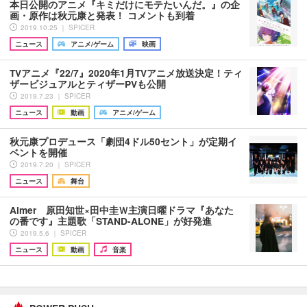
本日公開のアニメ『キミだけにモテたいんだ。』の企
画・原作は秋元康と発表！ コメントも到着
2019.10.25 ｜ SPICER
ニュース
アニメ/ゲーム
映画
TVアニメ『22/7』2020年1月TVアニメ放送決定！ティ
ザービジュアルとティザーPVも公開
2019.7.23 ｜ SPICER
ニュース
動画
アニメ/ゲーム
秋元康プロデュース「劇団4ドル50セント」が定期イ
ベントを開催
2019.7.20 ｜ SPICER
ニュース
舞台
Aimer 原田知世×田中圭Ｗ主演日曜ドラマ『あなた
の番です』主題歌「STAND-ALONE」が好発進
2019.5.6 ｜ SPICER
ニュース
動画
音楽