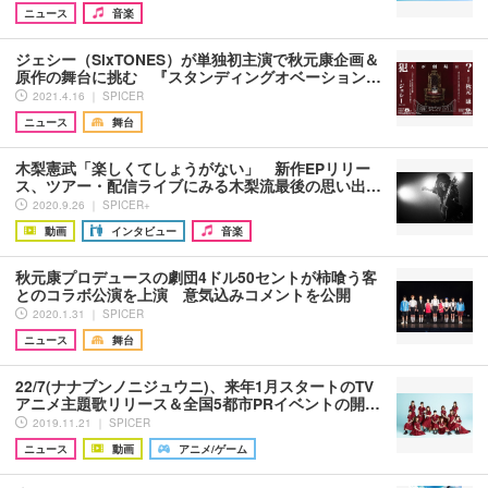
ニュース
音楽
ジェシー（SixTONES）が単独初主演で秋元康企画＆
原作の舞台に挑む 『スタンディングオベーション…
2021.4.16 ｜ SPICER
ニュース
舞台
木梨憲武「楽しくてしょうがない」 新作EPリリー
ス、ツアー・配信ライブにみる木梨流最後の思い出…
2020.9.26 ｜ SPICER+
動画
インタビュー
音楽
秋元康プロデュースの劇団4ドル50セントが柿喰う客
とのコラボ公演を上演 意気込みコメントを公開
2020.1.31 ｜ SPICER
ニュース
舞台
22/7(ナナブンノニジュウニ)、来年1月スタートのTV
アニメ主題歌リリース＆全国5都市PRイベントの開…
2019.11.21 ｜ SPICER
ニュース
動画
アニメ/ゲーム