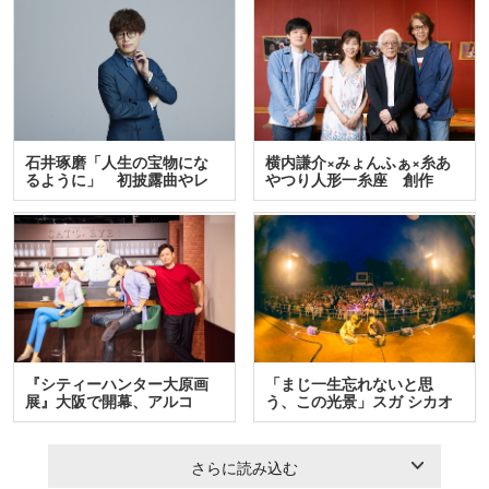
石井琢磨「人生の宝物にな
横内謙介×みょんふぁ×糸あ
るように」 初披露曲やレ
やつり人形一糸座 創作
ア…
人…
『シティーハンター大原画
「まじ一生忘れないと思
展』大阪で開幕、アルコ
う、この光景」スガ シカオ
＆…
と…
さらに読み込む