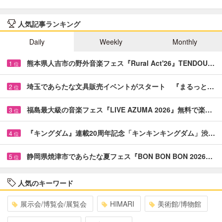
人気記事ランキング
Daily
Weekly
Monthly
熊本県人吉市の野外音楽フェス『Rural Act'26』TENDOU…
1
位
埼玉であらたな文具販売イベントがスタート 『まるっと…
2
位
福島最大級の音楽フェス『LIVE AZUMA 2026』無料で楽…
3
位
『キングダム』連載20周年記念「キンキンキングダム」渋…
4
位
静岡県焼津市であらたな夏フェス『BON BON BON 2026…
5
位
人気のキーワード
展示会/博覧会/展覧会
HIMARI
美術館/博物館