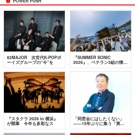
POWER PUSH
82MAJOR 次世代K-POPボ
『SUMMER SONIC
ーイズグループの“今”を
2026』、ベテラン3組の懐…
訊…
『スタクラ 2026 in 横浜』
「同窓会にはしたくない」
が開幕 今年も多彩なス
――15年ぶりに集う「第…
テ…