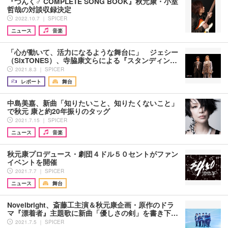
『つんく♂ COMPLETE SONG BOOK』秋元康・小室
哲哉の対談収録決定
2022.10.7 ｜ SPICER
ニュース
音楽
「心が動いて、活力になるような舞台に」 ジェシー
（SixTONES）、寺脇康文らによる『スタンディン…
2021.8.3 ｜ SPICER
レポート
舞台
中島美嘉、新曲「知りたいこと、知りたくないこと」
で秋元 康と約20年振りのタッグ
2021.7.15 ｜ SPICER
ニュース
音楽
秋元康プロデュース・劇団４ドル５０セントがファン
イベントを開催
2021.7.7 ｜ SPICER
ニュース
舞台
Novelbright、斎藤工主演＆秋元康企画・原作のドラ
マ『漂着者』主題歌に新曲「優しさの剣」を書き下…
2021.7.5 ｜ SPICER