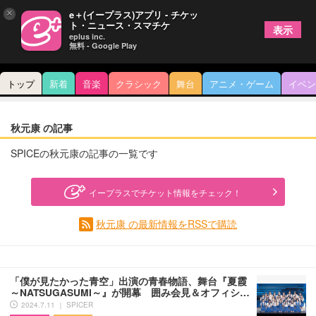
×
e＋(イープラス)アプリ - チケッ
ト・ニュース・スマチケ
表示
eplus inc.
無料 - Google Play
トップ
新着
音楽
クラシック
舞台
アニメ・ゲーム
イベン
秋元康 の記事
SPICEの秋元康の記事の一覧です
イープラスでチケット情報をチェック！
秋元康 の最新情報をRSSで購読
「僕が見たかった青空」出演の青春物語、舞台『夏霞
～NATSUGASUMI～』が開幕 囲み会見＆オフィシ…
2024.7.11 ｜ SPICER