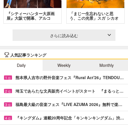
『シティーハンター大原画
「まじ一生忘れないと思
展』大阪で開幕、アルコ
う、この光景」スガ シカオ
＆…
と…
さらに読み込む
人気記事ランキング
Daily
Weekly
Monthly
熊本県人吉市の野外音楽フェス『Rural Act'26』TENDOU…
1
位
埼玉であらたな文具販売イベントがスタート 『まるっと…
2
位
福島最大級の音楽フェス『LIVE AZUMA 2026』無料で楽…
3
位
『キングダム』連載20周年記念「キンキンキングダム」渋…
4
位