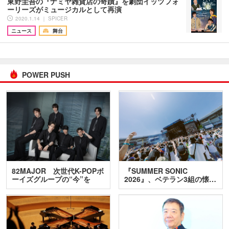
東野圭吾の『ナミヤ雑貨店の奇蹟』を劇団イッツフォ
ーリーズがミュージカルとして再演
2020.1.14 ｜ SPICER
ニュース
舞台
POWER PUSH
82MAJOR 次世代K-POPボ
『SUMMER SONIC
ーイズグループの“今”を
2026』、ベテラン3組の懐…
訊…