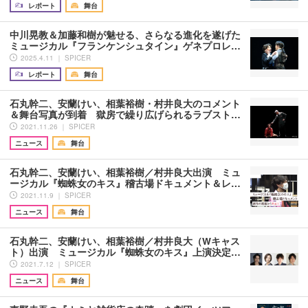
レポート
舞台
中川晃教＆加藤和樹が魅せる、さらなる進化を遂げた
ミュージカル『フランケンシュタイン』ゲネプロレ…
2025.4.11 ｜ SPICER
レポート
舞台
石丸幹二、安蘭けい、相葉裕樹・村井良大のコメント
＆舞台写真が到着 獄房で繰り広げられるラブスト…
2021.11.26 ｜ SPICER
ニュース
舞台
石丸幹二、安蘭けい、相葉裕樹／村井良大出演 ミュ
ージカル『蜘蛛女のキス』稽古場ドキュメント＆レ…
2021.11.9 ｜ SPICER
ニュース
舞台
石丸幹二、安蘭けい、相葉裕樹／村井良大（Wキャス
ト）出演 ミュージカル『蜘蛛女のキス』上演決定…
2021.7.12 ｜ SPICER
ニュース
舞台