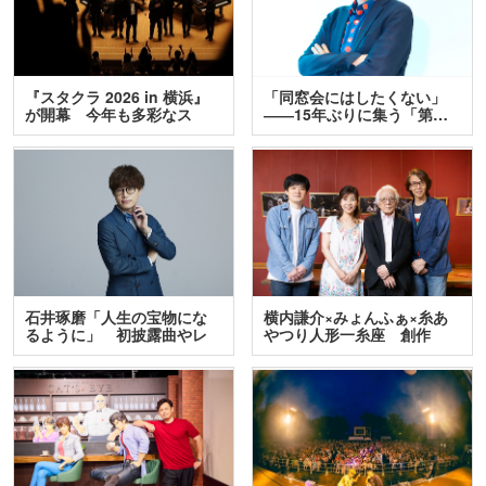
『スタクラ 2026 in 横浜』
「同窓会にはしたくない」
が開幕 今年も多彩なス
――15年ぶりに集う「第…
テ…
石井琢磨「人生の宝物にな
横内謙介×みょんふぁ×糸あ
るように」 初披露曲やレ
やつり人形一糸座 創作
ア…
人…