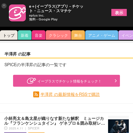
×
e＋(イープラス)アプリ - チケッ
ト・ニュース・スマチケ
表示
eplus inc.
無料 - Google Play
トップ
新着
音楽
クラシック
舞台
アニメ・ゲーム
イベン
半澤昇 の記事
SPICEの半澤昇の記事の一覧です
イープラスでチケット情報をチェック！
半澤昇 の最新情報をRSSで購読
小林亮太＆島太星が織りなす新たな解釈 ミュージカ
ル『フランケンシュタイン』 ゲネプロ＆囲み取材レ…
2025.4.11 ｜ SPICER