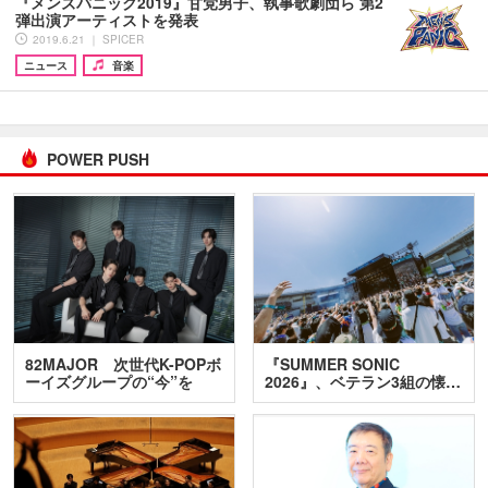
『メンズパニック2019』甘党男子、執事歌劇団ら 第2
弾出演アーティストを発表
2019.6.21 ｜ SPICER
ニュース
音楽
POWER PUSH
82MAJOR 次世代K-POPボ
『SUMMER SONIC
ーイズグループの“今”を
2026』、ベテラン3組の懐…
訊…