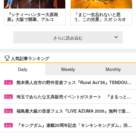
『シティーハンター大原画
「まじ一生忘れないと思
展』大阪で開幕、アルコ
う、この光景」スガ シカオ
＆…
と…
さらに読み込む
人気記事ランキング
Daily
Weekly
Monthly
熊本県人吉市の野外音楽フェス『Rural Act'26』TENDOU…
1
位
埼玉であらたな文具販売イベントがスタート 『まるっと…
2
位
福島最大級の音楽フェス『LIVE AZUMA 2026』無料で楽…
3
位
『キングダム』連載20周年記念「キンキンキングダム」渋…
4
位