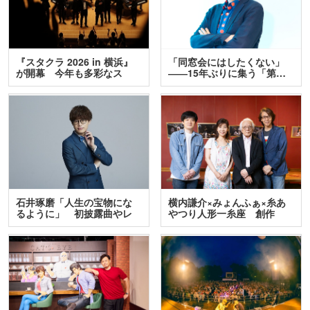
『スタクラ 2026 in 横浜』
「同窓会にはしたくない」
が開幕 今年も多彩なス
――15年ぶりに集う「第…
テ…
石井琢磨「人生の宝物にな
横内謙介×みょんふぁ×糸あ
るように」 初披露曲やレ
やつり人形一糸座 創作
ア…
人…