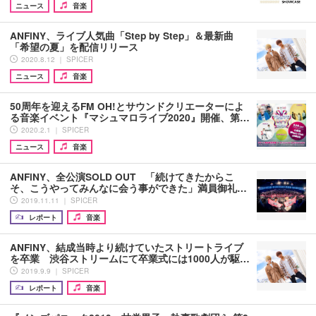
ニュース
音楽
ANFiNY、ライブ人気曲「Step by Step」＆最新曲
「希望の夏」を配信リリース
2020.8.12 ｜ SPICER
ニュース
音楽
50周年を迎えるFM OH!とサウンドクリエーターによ
る音楽イベント『マシュマロライブ2020』開催、第…
2020.2.1 ｜ SPICER
ニュース
音楽
ANFiNY、全公演SOLD OUT 「続けてきたからこ
そ、こうやってみんなに会う事ができた」満員御礼…
2019.11.11 ｜ SPICER
レポート
音楽
ANFiNY、結成当時より続けていたストリートライブ
を卒業 渋谷ストリームにて卒業式には1000人が駆…
2019.9.9 ｜ SPICER
レポート
音楽