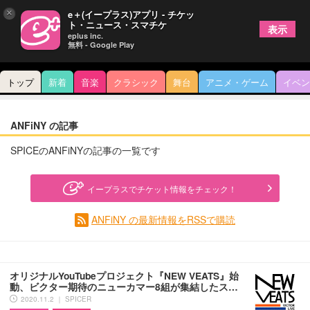
×
e＋(イープラス)アプリ - チケッ
ト・ニュース・スマチケ
表示
eplus inc.
無料 - Google Play
トップ
新着
音楽
クラシック
舞台
アニメ・ゲーム
イベン
ANFiNY の記事
SPICEのANFiNYの記事の一覧です
イープラスでチケット情報をチェック！
ANFiNY の最新情報をRSSで購読
オリジナルYouTubeプロジェクト『NEW VEATS』始
動、ビクター期待のニューカマー8組が集結したス…
2020.11.2 ｜ SPICER