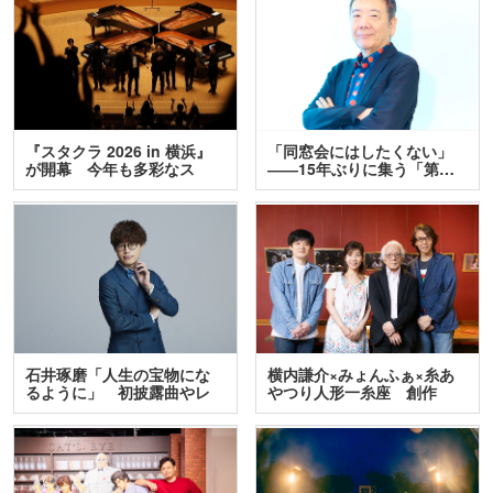
『スタクラ 2026 in 横浜』
「同窓会にはしたくない」
が開幕 今年も多彩なス
――15年ぶりに集う「第…
テ…
石井琢磨「人生の宝物にな
横内謙介×みょんふぁ×糸あ
るように」 初披露曲やレ
やつり人形一糸座 創作
ア…
人…