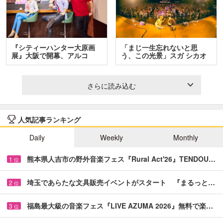
『シティーハンター大原画
「まじ一生忘れないと思
展』大阪で開幕、アルコ
う、この光景」スガ シカオ
＆…
と…
さらに読み込む
人気記事ランキング
Daily
Weekly
Monthly
熊本県人吉市の野外音楽フェス『Rural Act'26』TENDOU…
1
位
埼玉であらたな文具販売イベントがスタート 『まるっと…
2
位
福島最大級の音楽フェス『LIVE AZUMA 2026』無料で楽…
3
位