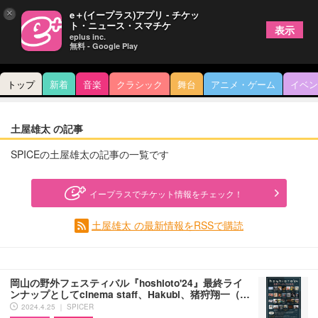
×
e＋(イープラス)アプリ - チケッ
ト・ニュース・スマチケ
表示
eplus inc.
無料 - Google Play
トップ
新着
音楽
クラシック
舞台
アニメ・ゲーム
イベン
土屋雄太 の記事
SPICEの土屋雄太の記事の一覧です
イープラスでチケット情報をチェック！
土屋雄太 の最新情報をRSSで購読
岡山の野外フェスティバル『hoshioto'24』最終ライ
ンナップとしてcinema staff、Hakubi、猪狩翔一（…
2024.4.25 ｜ SPICER