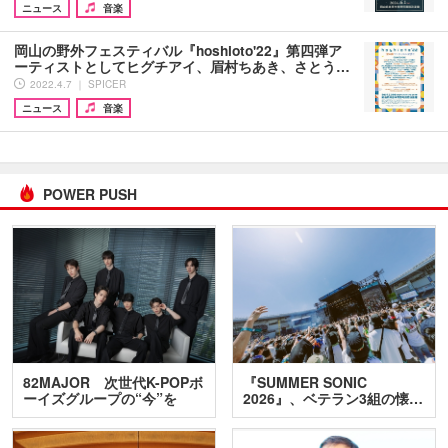
ニュース
音楽
岡山の野外フェスティバル『hoshioto'22』第四弾ア
ーティストとしてヒグチアイ、眉村ちあき、さとう…
2022.4.7 ｜ SPICER
ニュース
音楽
POWER PUSH
82MAJOR 次世代K-POPボ
『SUMMER SONIC
ーイズグループの“今”を
2026』、ベテラン3組の懐…
訊…