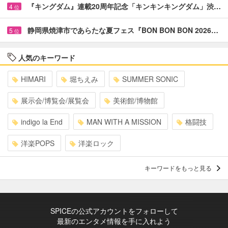
『キングダム』連載20周年記念「キンキンキングダム」渋…
4
位
静岡県焼津市であらたな夏フェス『BON BON BON 2026…
5
位
人気のキーワード
HIMARI
堀ちえみ
SUMMER SONIC
展示会/博覧会/展覧会
美術館/博物館
indigo la End
MAN WITH A MISSION
格闘技
洋楽POPS
洋楽ロック
キーワードをもっと見る
SPICEの公式アカウントをフォローして
最新のエンタメ情報を手に入れよう