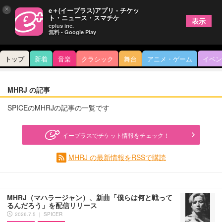
×
e＋(イープラス)アプリ - チケッ
ト・ニュース・スマチケ
表示
eplus inc.
無料 - Google Play
トップ
新着
音楽
クラシック
舞台
アニメ・ゲーム
イベン
MHRJ の記事
SPICEのMHRJの記事の一覧です
イープラスでチケット情報をチェック！
MHRJ の最新情報をRSSで購読
MHRJ（マハラージャン）、新曲「僕らは何と戦って
るんだろう」を配信リリース
2026.7.5 ｜ SPICER