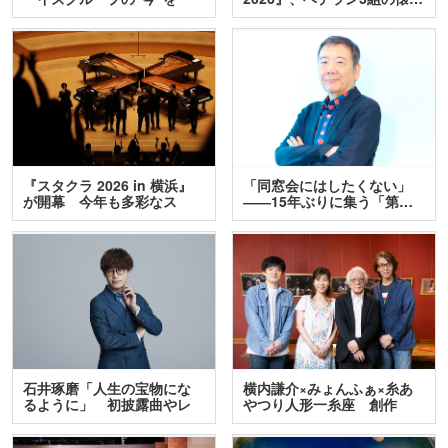
訊…
『スタクラ 2026 in 横浜』
「同窓会にはしたくない」
が開幕 今年も多彩なス
――15年ぶりに集う「第…
テ…
石井琢磨「人生の宝物にな
横内謙介×みょんふぁ×糸あ
るように」 初披露曲やレ
やつり人形一糸座 創作
ア…
人…