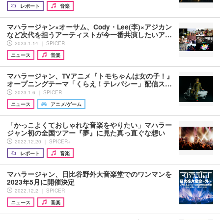
レポート
音楽
マハラージャン×オーサム、Cody・Lee(李)×アジカン
など次代を担うアーティストが今一番共演したいア…
2023.1.14 ｜ SPICER
ニュース
音楽
マハラージャン、TVアニメ『トモちゃんは女の子！』
オープニングテーマ「くらえ！テレパシー」配信ス…
2023.1.6 ｜ SPICER
ニュース
アニメ/ゲーム
「かっこよくておしゃれな音楽をやりたい」マハラー
ジャン初の全国ツアー『夢』に見た真っ直ぐな想い
2022.12.20 ｜ SPICER+
レポート
音楽
マハラージャン、日比谷野外大音楽堂でのワンマンを
2023年5月に開催決定
2022.12.2 ｜ SPICER
ニュース
音楽