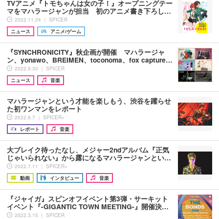
TVアニメ『トモちゃんは女の子！』オープニングテー
マをマハラージャンが担当 初のアニメ書き下ろし…
2022.11.24 ｜ SPICER
ニュース
アニメ/ゲーム
『SYNCHRONICITY』秋企画が開催 マハラージャ
ン、yonawo、BREIMEN、toconoma、fox capture…
2022.9.30 ｜ SPICER
ニュース
音楽
マハラージャンという才能を楽しもう、渋谷を躍らせ
た初ワンマンをレポート
2022.8.7 ｜ SPICER+
レポート
音楽
大ブレイク待ったなし、メジャー2ndアルバム『正気
じゃいられない』から露になるマハラージャンとい…
2022.7.11 ｜ SPICER+
動画
インタビュー
音楽
『ジャイガ』スピンオフイベント第3弾・サーキット
イベント『-GIGANTIC TOWN MEETING-』開催決…
2022.3.15 ｜ SPICER