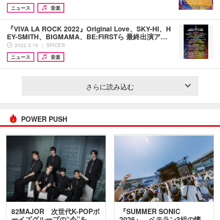
ニュース
音楽
『VIVA LA ROCK 2022』Original Love、SKY-HI、H
EY-SMITH、BIGMAMA、BE:FIRSTら 最終出演ア…
2022.3.15 ｜ SPICER
ニュース
音楽
さらに読み込む
POWER PUSH
82MAJOR 次世代K-POPボ
『SUMMER SONIC
ーイズグループの“今”を
2026』、ベテラン3組の懐…