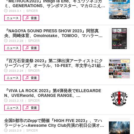
『METROCK2023』indigo la End、キュウソネコカ
ミ、GENERATIONS、サンボマスター、マカロニえ…
2023.3.1 ｜ SPICER
ニュース
音楽
『NAGOYA SOUND PRESS SHOW 2023』阿部真
央、岡崎体育、Omoinotake、TOMOO、マハラー…
2023.2.28 ｜ SPICER
ニュース
音楽
『百万石音楽祭 2023』第二弾出演アーティストにク
リープハイプ、オーラル、10-FEET、羊文学ら21組…
2023.2.24 ｜ SPICER
ニュース
音楽
『VIVA LA ROCK 2023』第4弾発表でELLEGARDE
N、UVERworld、ORANGE RANGE、…
2023.2.15 ｜ SPICER
ニュース
音楽
全国5都市のZeppで開催『HIGH FIVE 2023』、マハ
ラージャン×Awesome City Club共演の初日公演オ…
2023.2.9 ｜ SPICER