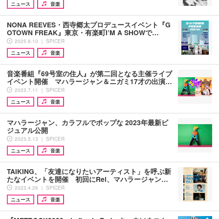
ニュース
音楽
NONA REEVES・西寺郷太プロデュースイベント『G
OTOWN FREAK』東京・有楽町I’M A SHOWで…
2025.6.10 ｜ SPICER
ニュース
音楽
音楽番組『69号室の住人』が第二回となる主催ライブ
イベント開催 マハラージャン＆ニガミ17才の出演…
2023.7.11 ｜ SPICER
ニュース
音楽
マハラージャン、カラフルでポップな 2023年最新ビ
ジュアル公開
2023.5.13 ｜ SPICER
ニュース
音楽
TAIKING、「友達になりたいアーティスト」を呼ぶ新
たなイベントを開催 初回にRei、マハラージャン…
2023.4.26 ｜ SPICER
ニュース
音楽