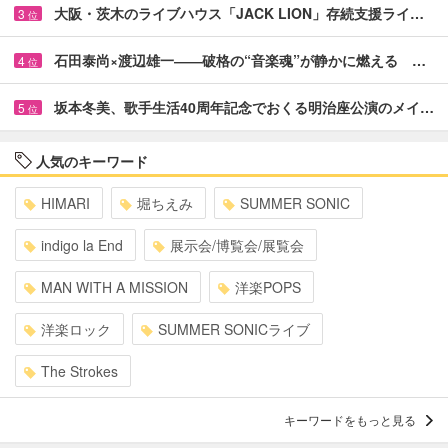
大阪・茨木のライブハウス「JACK LION」存続支援ライ…
3
位
石田泰尚×渡辺雄一――破格の“音楽魂”が静かに燃える …
4
位
坂本冬美、歌手生活40周年記念でおくる明治座公演のメイ…
5
位
人気のキーワード
HIMARI
堀ちえみ
SUMMER SONIC
indigo la End
展示会/博覧会/展覧会
MAN WITH A MISSION
洋楽POPS
洋楽ロック
SUMMER SONICライブ
The Strokes
キーワードをもっと見る