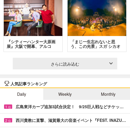
『シティーハンター大原画
「まじ一生忘れないと思
展』大阪で開幕、アルコ
う、この光景」スガ シカオ
＆…
と…
さらに読み込む
人気記事ランキング
Daily
Weekly
Monthly
広島東洋カープ追加3試合決定！ 9/25巨人戦などチケッ…
1
位
西川貴教に直撃、滋賀最大の音楽イベント『FEST. INAZU…
2
位