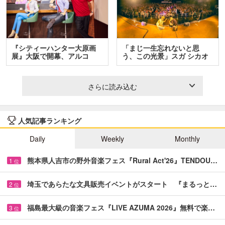
『シティーハンター大原画
「まじ一生忘れないと思
展』大阪で開幕、アルコ
う、この光景」スガ シカオ
＆…
と…
さらに読み込む
人気記事ランキング
Daily
Weekly
Monthly
熊本県人吉市の野外音楽フェス『Rural Act'26』TENDOU…
1
位
埼玉であらたな文具販売イベントがスタート 『まるっと…
2
位
福島最大級の音楽フェス『LIVE AZUMA 2026』無料で楽…
3
位