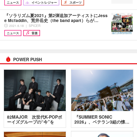
ニュース
イベント/レジャー
スポーツ
『ソラリズム夏2021』第2弾追加アーティストにJess
e Mcfaddin、荒井岳史（the band apart）らが…
2021.6.18 ｜ SPICER
ニュース
音楽
POWER PUSH
82MAJOR 次世代K-POPボ
『SUMMER SONIC
ーイズグループの“今”を
2026』、ベテラン3組の懐…
訊…