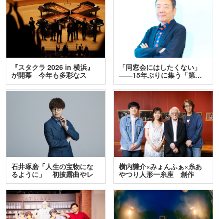
『スタクラ 2026 in 横浜』
「同窓会にはしたくない」
が開幕 今年も多彩なス
――15年ぶりに集う「第…
テ…
石井琢磨「人生の宝物にな
横内謙介×みょんふぁ×糸あ
るように」 初披露曲やレ
やつり人形一糸座 創作
ア…
人…