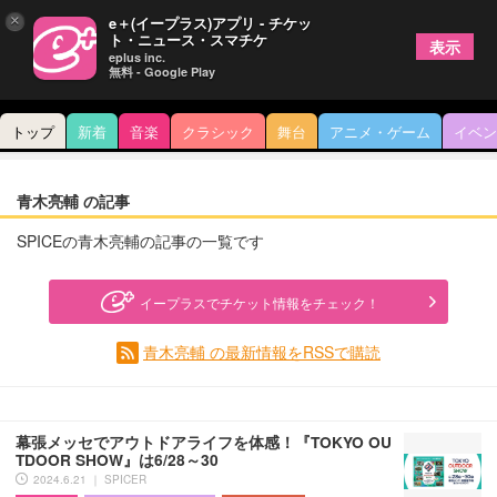
×
e＋(イープラス)アプリ - チケッ
ト・ニュース・スマチケ
表示
eplus inc.
無料 - Google Play
トップ
新着
音楽
クラシック
舞台
アニメ・ゲーム
イベン
青木亮輔 の記事
SPICEの青木亮輔の記事の一覧です
イープラスでチケット情報をチェック！
青木亮輔 の最新情報をRSSで購読
幕張メッセでアウトドアライフを体感！『TOKYO OU
TDOOR SHOW』は6/28～30
2024.6.21 ｜ SPICER