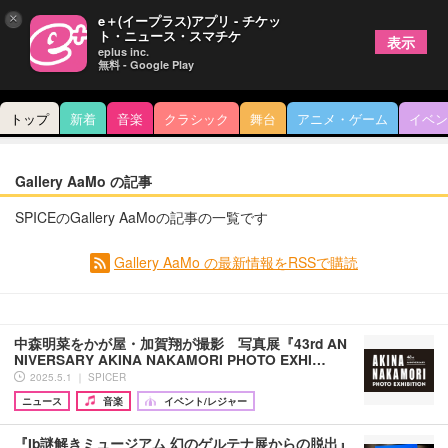
×
e＋(イープラス)アプリ - チケッ
ト・ニュース・スマチケ
表示
eplus inc.
無料 - Google Play
トップ
新着
音楽
クラシック
舞台
アニメ・ゲーム
イベン
Gallery AaMo の記事
SPICEのGallery AaMoの記事の一覧です
Gallery AaMo の最新情報をRSSで購読
中森明菜をかが屋・加賀翔が撮影 写真展『43rd AN
NIVERSARY AKINA NAKAMORI PHOTO EXHI…
2025.5.1 ｜ SPICER
ニュース
音楽
イベント/レジャー
『Ib謎解きミュージアム 幻のゲルテナ展からの脱出』