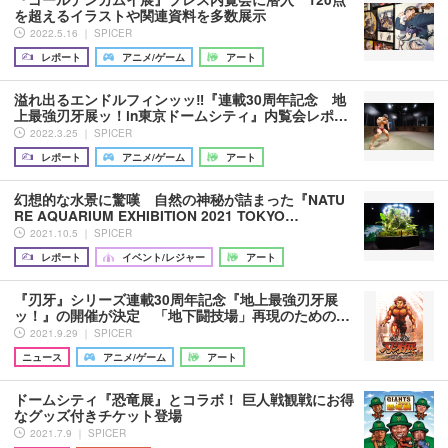
を超えるイラストや関連資料を多数展示
2022.5.16 ｜ SPICER
レポート
アニメ/ゲーム
アート
溢れ出るエンドルフィンッッ‼︎『連載30周年記念 地
上最強刃牙展ッ！in東京ドームシティ』内覧会レポ…
2022.3.25 ｜ SPICER
レポート
アニメ/ゲーム
アート
幻想的な水景に驚嘆 自然の神秘が詰まった『NATU
RE AQUARIUM EXHIBITION 2021 TOKYO…
2021.10.5 ｜ SPICER
レポート
イベント/レジャー
アート
『刃牙』シリーズ連載30周年記念『地上最強刃牙展
ッ！』の開催が決定 「地下闘技場」再現のための…
2021.9.29 ｜ SPICER
ニュース
アニメ/ゲーム
アート
ドームシティ『恐竜展』とコラボ！ 巨人戦観戦にお得
なグッズ付きチケット登場
2021.7.9 ｜ SPICER