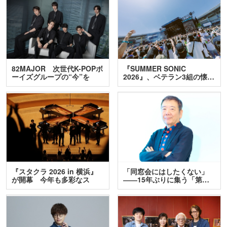
82MAJOR 次世代K-POPボ
『SUMMER SONIC
ーイズグループの“今”を
2026』、ベテラン3組の懐…
訊…
『スタクラ 2026 in 横浜』
「同窓会にはしたくない」
が開幕 今年も多彩なス
――15年ぶりに集う「第…
テ…