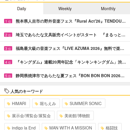
Daily
Weekly
Monthly
熊本県人吉市の野外音楽フェス『Rural Act'26』TENDOU…
1
位
埼玉であらたな文具販売イベントがスタート 『まるっと…
2
位
福島最大級の音楽フェス『LIVE AZUMA 2026』無料で楽…
3
位
『キングダム』連載20周年記念「キンキンキングダム」渋…
4
位
静岡県焼津市であらたな夏フェス『BON BON BON 2026…
5
位
人気のキーワード
HIMARI
堀ちえみ
SUMMER SONIC
展示会/博覧会/展覧会
美術館/博物館
indigo la End
MAN WITH A MISSION
格闘技