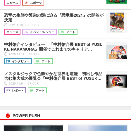
ニュース
スポーツ
恐竜の生態や繁栄の謎に迫る『恐竜展2021』の開催が
決定
2021.4.19 ｜ SPICER
ニュース
イベント/レジャー
アート
中村佑介インタビュー 『中村佑介展 BEST of YUSU
KE NAKAMURA』開催でこれまでのキャリア…
2020.11.17 ｜ SPICER
インタビュー
アート
ノスタルジックで色鮮やかな世界を堪能 初出し作品
含む集大成の展覧会『中村佑介展 BEST of YUSUK…
2020.11.6 ｜ SPICER
レポート
アート
POWER PUSH