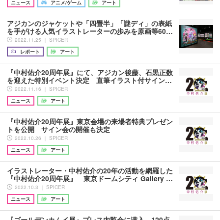
ニュース
アニメ/ゲーム
アート
アジカンのジャケットや「四畳半」「謎ディ」の表紙
を手がける人気イラストレーターの歩みを原画等60…
2022.11.25 ｜ SPICER
レポート
アート
『中村佑介20周年展』にて、アジカン後藤、石黒正数
を迎えた特別イベント決定 直筆イラスト付サイン…
2022.11.16 ｜ SPICER
ニュース
アート
『中村佑介20周年展』東京会場の来場者特典プレゼン
トを公開 サイン会の開催も決定
2022.10.26 ｜ SPICER
ニュース
アート
イラストレーター・中村佑介の20年の活動を網羅した
『中村佑介20周年展』 東京ドームシティ Gallery …
2022.10.3 ｜ SPICER
ニュース
アート
『ゴールデンカムイ展』プレス内覧会に潜入 120点