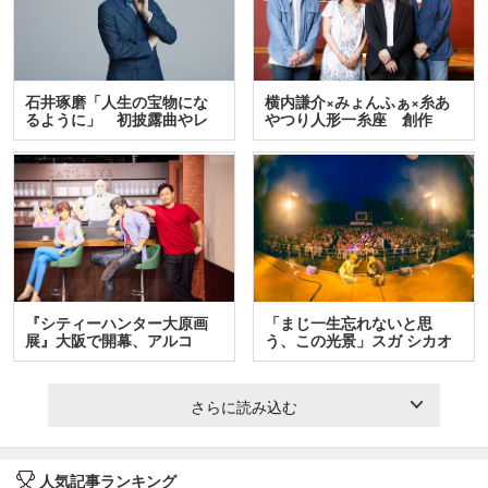
石井琢磨「人生の宝物にな
横内謙介×みょんふぁ×糸あ
るように」 初披露曲やレ
やつり人形一糸座 創作
ア…
人…
『シティーハンター大原画
「まじ一生忘れないと思
展』大阪で開幕、アルコ
う、この光景」スガ シカオ
＆…
と…
さらに読み込む
人気記事ランキング