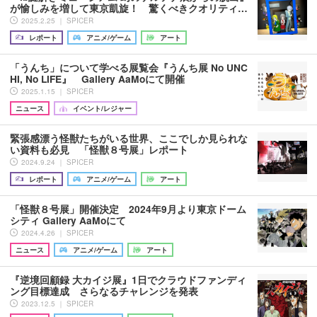
が愉しみを増して東京凱旋！ 驚くべきクオリティ…
2025.2.25 ｜ SPICER
レポート
アニメ/ゲーム
アート
「うんち」について学べる展覧会『うんち展 No UNC
HI, No LIFE』 Gallery AaMoにて開催
2025.1.15 ｜ SPICER
ニュース
イベント/レジャー
緊張感漂う怪獣たちがいる世界、ここでしか見られな
い資料も必見 「怪獣８号展」レポート
2024.9.24 ｜ SPICER
レポート
アニメ/ゲーム
アート
「怪獣８号展」開催決定 2024年9月より東京ドーム
シティ Gallery AaMoにて
2024.4.26 ｜ SPICER
ニュース
アニメ/ゲーム
アート
『逆境回顧録 大カイジ展』1日でクラウドファンディ
ング目標達成 さらなるチャレンジを発表
2023.12.5 ｜ SPICER