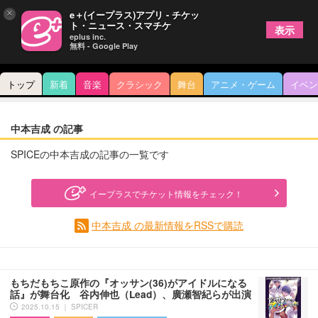
×
e＋(イープラス)アプリ - チケッ
ト・ニュース・スマチケ
表示
eplus inc.
無料 - Google Play
トップ
新着
音楽
クラシック
舞台
アニメ・ゲーム
イベン
中本吉成 の記事
SPICEの中本吉成の記事の一覧です
イープラスでチケット情報をチェック！
中本吉成 の最新情報をRSSで購読
もちだもちこ原作の『オッサン(36)がアイドルになる
話』が舞台化 谷内伸也（Lead）、廣瀬智紀らが出演
2025.10.15 ｜ SPICER