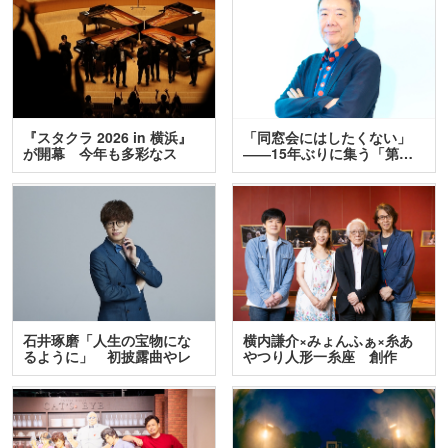
『スタクラ 2026 in 横浜』
「同窓会にはしたくない」
が開幕 今年も多彩なス
――15年ぶりに集う「第…
テ…
石井琢磨「人生の宝物にな
横内謙介×みょんふぁ×糸あ
るように」 初披露曲やレ
やつり人形一糸座 創作
ア…
人…