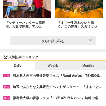
『シティーハンター大原画
「まじ一生忘れないと思
展』大阪で開幕、アルコ
う、この光景」スガ シカオ
＆…
と…
さらに読み込む
人気記事ランキング
Daily
Weekly
Monthly
熊本県人吉市の野外音楽フェス『Rural Act'26』TENDOU…
1
位
埼玉であらたな文具販売イベントがスタート 『まるっと…
2
位
福島最大級の音楽フェス『LIVE AZUMA 2026』無料で楽…
3
位