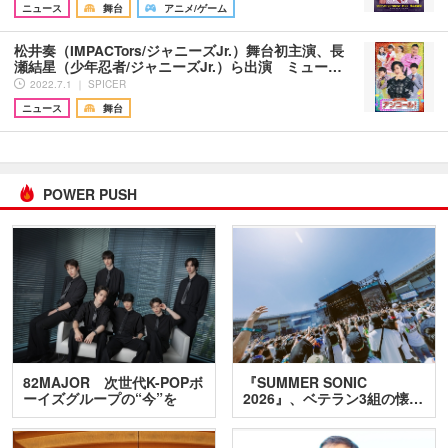
ニュース
舞台
アニメ/ゲーム
松井奏（IMPACTors/ジャニーズJr.）舞台初主演、長
瀬結星（少年忍者/ジャニーズJr.）ら出演 ミュー…
2022.7.1 ｜ SPICER
ニュース
舞台
POWER PUSH
82MAJOR 次世代K-POPボ
『SUMMER SONIC
ーイズグループの“今”を
2026』、ベテラン3組の懐…
訊…