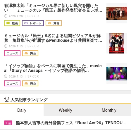
有澤樟太郎「ミュージカル界に新しい風穴を開けた
い」 ミュージカル『民王』製作発表記者会見レポ…
2026.7.28 ｜ SPICER
動画
レポート
舞台
ミュージカル『民王』9名による組閣ビジュアルが解
禁 角野隼斗が所属するPenthouseより共同音楽で…
2026.7.13 ｜ SPICER
ニュース
舞台
「イソップ物語」をベースに韓国で誕生した、music
al『Story of Aesops ～イソップ物語の物語…
2026.7.13 ｜ SPICER
ニュース
舞台
人気記事ランキング
Daily
Weekly
Monthly
熊本県人吉市の野外音楽フェス『Rural Act'26』TENDOU…
1
位