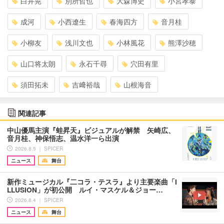
白井晃
別所哲也
大森博史
小宮孝泰
成河
小西遼生
春海四方
音月桂
小柳友
浅川文也
小林風花
熊澤沙穂
山口将太朗
永石千尋
穴田有里
須田拓未
吉﨑裕哉
山根海音
関連記事
中山優馬主演『蛙昇天』ビジュアルが解禁 矢崎広、
音月桂、神保悟志、温水洋一ら出演
2026.8.5 ｜ SPICER
ニュース
舞台
新作ミュージカル『二コラ・テスラ』より主要楽曲「I
LLUSION」が初公開 ルイ・マスケル＆ジョー…
2026.8.4 ｜ SPICER
ニュース
舞台