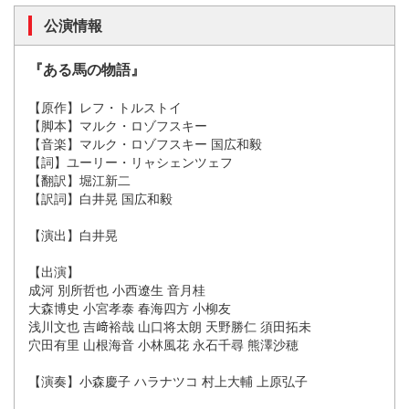
公演情報
『ある馬の物語』
【原作】レフ・トルストイ
【脚本】マルク・ロゾフスキー
【音楽】マルク・ロゾフスキー 国広和毅
【詞】ユーリー・リャシェンツェフ
【翻訳】堀江新二
【訳詞】白井晃 国広和毅
【演出】白井晃
【出演】
成河 別所哲也 小西遼生 音月桂
大森博史 小宮孝泰 春海四方 小柳友
浅川文也 吉﨑裕哉 山口将太朗 天野勝仁 須田拓未
穴田有里 山根海音 小林風花 永石千尋 熊澤沙穂
【演奏】小森慶子 ハラナツコ 村上大輔 上原弘子