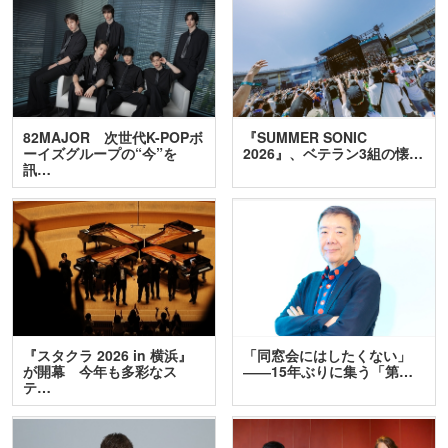
82MAJOR 次世代K-POPボ
『SUMMER SONIC
ーイズグループの“今”を
2026』、ベテラン3組の懐…
訊…
『スタクラ 2026 in 横浜』
「同窓会にはしたくない」
が開幕 今年も多彩なス
――15年ぶりに集う「第…
テ…