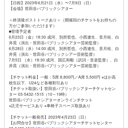
【日程】2023年6月21日（水）〜7月9日（日）
【会場】世田谷パブリックシアター
＜終演後ポストトークあり＞（開催回の
をお持ちの
方がご参加いただけます）
■登壇予定者
6月23日（金）18:30 成河、別所哲也、小西遼生、音月桂、白
井晃（演出・世田谷パブリックシアター芸術監督）
6月28日（水）14:00 成河、別所哲也、小西遼生、音月桂、白
井晃（演出・世田谷パブリックシアー芸術監督）
7月5日 （水）18:30 成河、国広和毅（訳詞・音楽監督）、白
井晃（演出・世田谷パブリックシアター芸術監督）
【
料金】一般：S席 8,800円／A席 5,500円 ※ほか高
校生以下、U24など各種割引あり
【
取扱い】世田谷パブリックシアター
セン
ター 03-5432-1515（10～19時）
世田谷パブリックシアターオンライン
※託児サービスあり ※車椅子スペース取扱あり
【
一般発売】2023年4月23日（日）
【お問合せ】世田谷パブリックシアター
センター