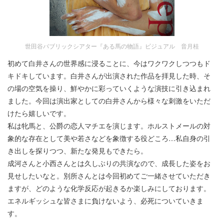
世田谷パブリックシアター『ある馬の物語』ビジュアル 音月桂
初めて白井さんの世界感に浸ることに、今はワクワクしつつもド
キドキしています。白井さんが出演された作品を拝見した時、そ
の場の空気を操り、鮮やかに彩っていくような演技に引き込まれ
ました。今回は演出家としての白井さんから様々な刺激をいただ
けたら嬉しいです。
私は牝馬と、公爵の恋人マチエを演じます。ホルストメールの対
象的な存在として美や若さなどを象徴する役どころ…私自身の引
き出しを探りつつ、新たな発見もできたら。
成河さんと小西さんとは久しぶりの共演なので、成長した姿をお
見せしたいなと。別所さんとは今回初めてご一緒させていただき
ますが、どのような化学反応が起きるか楽しみにしております。
エネルギッシュな皆さまに負けないよう、必死についていきま
す。