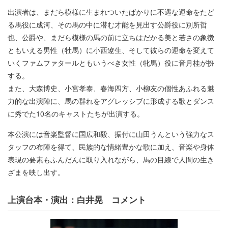
出演者は、まだら模様に生まれついたばかりに不遇な運命をたど
る馬役に成河、その馬の中に潜む才能を見出す公爵役に別所哲
也、公爵や、まだら模様の馬の前に立ちはだかる美と若さの象徴
ともいえる男性（牡馬）に小西遼生、そして彼らの運命を変えて
いくファムファタールともいうべき女性（牝馬）役に音月桂が扮
する。
また、大森博史、小宮孝泰、春海四方、小柳友の個性あふれる魅
力的な出演陣に、馬の群れをアグレッシブに形成する歌とダンス
に秀でた10名のキャストたちが出演する。
本公演には音楽監督に国広和毅、振付に山田うんという強力なス
タッフの布陣を得て、民族的な情緒豊かな歌に加え、音楽や身体
表現の要素もふんだんに取り入れながら、馬の目線で人間の生き
ざまを映し出す。
上演台本・演出：白井晃 コメント