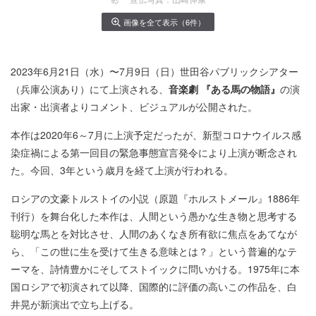
画像を全て表示（6件）
2023年6月21日（水）〜7月9日（日）世田谷パブリックシアター
（兵庫公演あり）にて上演される、
音楽劇 『ある馬の物語』
の演
出家・出演者よりコメント、ビジュアルが公開された。
本作は2020年6～7月に上演予定だったが、新型コロナウイルス感
染症禍による第一回目の緊急事態宣言発令により上演が断念され
た。今回、3年という歳月を経て上演が行われる。
ロシアの文豪トルストイの小説（原題『ホルストメール』1886年
刊行）を舞台化した本作は、人間という愚かな生き物と思考する
聡明な馬とを対比させ、人間のあくなき所有欲に焦点をあてなが
ら、「この世に生を受けて生きる意味とは？」という普遍的なテ
ーマを、詩情豊かにそしてストイックに問いかける。1975年に本
国ロシアで初演されて以降、国際的に評価の高いこの作品を、白
井晃が新演出で立ち上げる。