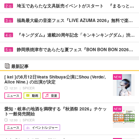
埼玉であらたな文具販売イベントがスタート 『まるっと…
2
位
福島最大級の音楽フェス『LIVE AZUMA 2026』無料で楽…
3
位
『キングダム』連載20周年記念「キンキンキングダム」渋…
4
位
静岡県焼津市であらたな夏フェス『BON BON BON 2026…
5
位
最新記事
[ kei ]の8月12日Veats Shibuya公演にShou (Verde/,
NEW
Alice Nine.) の出演が決定
12:31 ｜ SPICER
ニュース
動画
音楽
愛知・岐阜の地酒を満喫する『秋酒祭 2026』チケッ
NEW
ト一般発売開始
12:00 ｜ SPICER
ニュース
イベント/レジャー