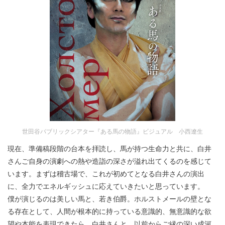
世田谷パブリックシアター『ある馬の物語』ビジュアル 小西遼生
現在、準備稿段階の台本を拝読し、馬が持つ生命力と共に、白井
さんご自身の演劇への熱や造詣の深さが溢れ出てくるのを感じて
います。まずは稽古場で、これが初めてとなる白井さんの演出
に、全力でエネルギッシュに応えていきたいと思っています。
僕が演じるのは美しい馬と、若き伯爵。ホルストメールの壁とな
る存在として、人間が根本的に持っている意識的、無意識的な欲
望や本能を表現できたら。白井さんと、以前からご縁の深い成河