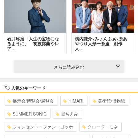
石井琢磨「人生の宝物にな
横内謙介×みょんふぁ×糸あ
るように」 初披露曲やレ
やつり人形一糸座 創作
ア…
人…
さらに読み込む
人気のキーワード
展示会/博覧会/展覧会
HIMARI
美術館/博物館
SUMMER SONIC
堀ちえみ
フィンセント・ファン・ゴッホ
クロード・モネ