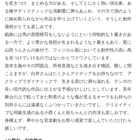
を惹きつけ、まとめる力がある、そしてとにかく熱い演出家。あ
る種サディスティックな演劇愛に満ちあふれ、その力で渦のよう
に絡め取られながら作品を作り上げていくという、そうした創作
過程がとても楽しみです。
戯曲には馬の形態模写をしないようにという抑制的なト書きがあ
る一方で、より豊かな発想が生まれるようなト書きもあり、更に
山田うんさんの振付で、フィジカル面においても創作性の高い馬
を見つけていけるのではないかとワクワクしています。
資本主義やその問題点、所有意識などを描き出す物語。難しく聞
こえますが、白井さんはたくさんアイディアをお持ちなので、ア
クティブでダイナミックで、生きる喜びに満ち溢れる、テンポの
良い現代的な作品に仕上がる予感がひしひしとしています。長年
舞台の上で戦ってきた勲章のような傷が見えるオーラをお持ちの
別所さんには遠慮なくぶつかっていきたいですし、クリエイティ
ブな同級生感のある小西くんと桂ちゃんとの共演も楽しみです。
身構えず、華やかな音楽劇をお祭り感覚で楽しんでいただけたら
嬉しいです。