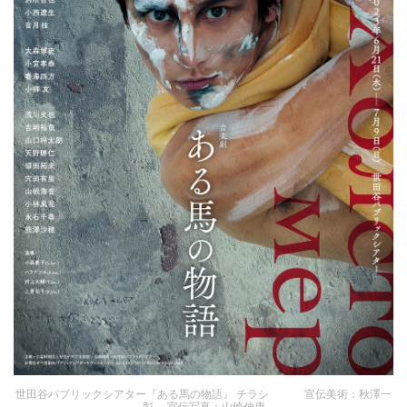
世田谷パブリックシアター『ある馬の物語』 チラシ 宣伝美術：秋澤一
彰 宣伝写真：山崎伸康