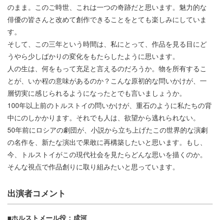
のまま。このご時世、これは一つの奇跡だと思います。魅力的な
俳優の皆さんと改めて創作できることをとても楽しみにしていま
す。
そして、この三年という時間は、私にとって、作品を見る目にど
うやら少しばかりの変化をもたらしたように思います。
人の生は、何をもって充足と言えるのだろうか。物を所有するこ
とが、いか程の意味があるのか？こんな原初的な問いかけが、一
層切実に感じられるようになったとでも言いましょうか。
100年以上前のトルストイの問いかけが、重石のように私たちの背
中にのしかかります。それでも人は、欲望から逃れられない。
50年前にロシアの劇団が、小説から立ち上げたこの世界的な演劇
の名作を、新たな演出で果敢に再構築したいと思います。もし、
今、トルストイがこの現代社会を見たらどんな思いを描くのか。
そんな視点で作品創りに取り組みたいと思っています。
出演者コメント
■ホルストメール役：成河