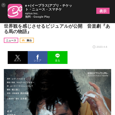
×
e＋(イープラス)アプリ - チケッ
ト・ニュース・スマチケ
表示
eplus inc.
無料 - Google Play
成河ら出演者、演出の白井晃よりコメント＆作品の
世界観を感じさせるビジュアルが公開 音楽劇『あ
る馬の物語』
ニュース
舞台
2023.4.6
ポスト
シェア
送る