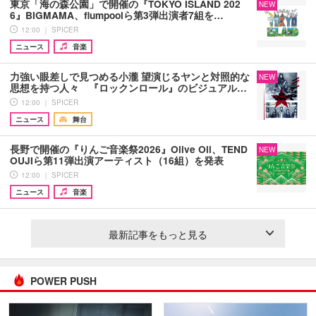
東京「海の森公園」で開催の『TOKYO ISLAND 202
NEW
6』BIGMAMA、flumpoolら第3弾出演者7組を…
12:00 ｜ SPICER
ニュース
音楽
力強い眼差しで見つめる小瀧 望演じるヤンと対照的な
NEW
思想を持つ人々 『ロックンロール』のビジュアル…
12:00 ｜ SPICER
ニュース
舞台
長野で開催の『りんご音楽祭2026』Olive Oil、TEND
NEW
OUJIら第11弾出演アーティスト（16組）を発表
12:00 ｜ SPICER
ニュース
音楽
最新記事をもっと見る
POWER PUSH