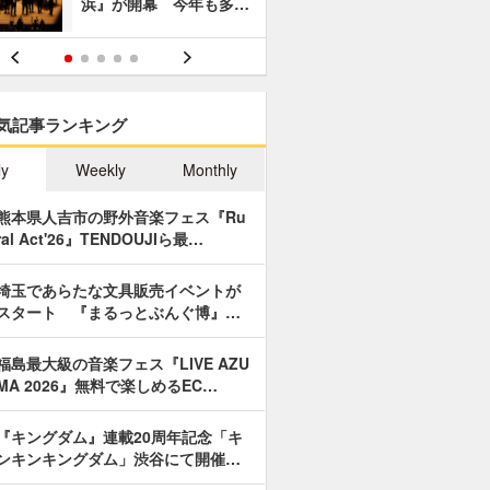
浜』が開幕 今年も多…
あやつり人
気記事ランキング
ly
Weekly
Monthly
熊本県人吉市の野外音楽フェス『Ru
ral Act'26』TENDOUJIら最…
埼玉であらたな文具販売イベントが
スタート 『まるっとぶんぐ博』…
福島最大級の音楽フェス『LIVE AZU
MA 2026』無料で楽しめるEC…
『キングダム』連載20周年記念「キ
ンキンキングダム」渋谷にて開催…