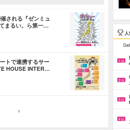
開催される『ゼンミュ
かくてまるい。ら第一…
人
Dai
ートで連携するサー
1
位
 HOUSE INTER…
2
位
3
位
1
4
位