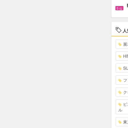
5
位
人
展
HI
S
フ
ク
ピ
ル
東