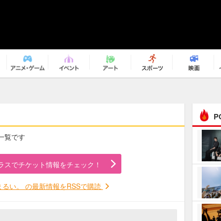
P
の一覧です
まるで原作の世界から飛
び出してきたよう！ 圧…
ラスでチケット情報をチェック！
ｅｐｌｕｓ ｗｅｅｋｅ
ｎｄ ｃｌｕｂ
るい。 の最新情報をRSSで購読
ＲｅｏＮａ“ピルグリム”