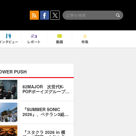
OWER PUSH
82MAJOR 次世代K-
「同窓会に
POPボーイズグループ…
い」――1
『SUMMER SONIC
石井琢磨「
2026』、ベテラン3組…
なるように
『スタクラ 2026 in 横
横内謙介×