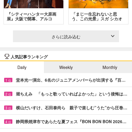
『シティーハンター大原画
「まじ一生忘れないと思
展』大阪で開幕、アルコ
う、この光景」スガ シカオ
＆…
と…
さらに読み込む
人気記事ランキング
Daily
Weekly
Monthly
堂本光一演出、6名のジュニアメンバーらが出演する『百…
1
位
堀ちえみ 「もっと歌っていればよかった」という後悔は…
2
位
横山だいすけ、石田泰尚ら 親子で楽しむ”うた”から圧巻…
3
位
静岡県焼津市であらたな夏フェス『BON BON BON 2026…
4
位