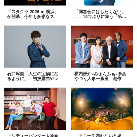
『スタクラ 2026 in 横浜』
「同窓会にはしたくない」
が開幕 今年も多彩なス
――15年ぶりに集う「第…
テ…
石井琢磨「人生の宝物にな
横内謙介×みょんふぁ×糸あ
るように」 初披露曲やレ
やつり人形一糸座 創作
ア…
人…
『シティーハンター大原画
「まじ一生忘れないと思