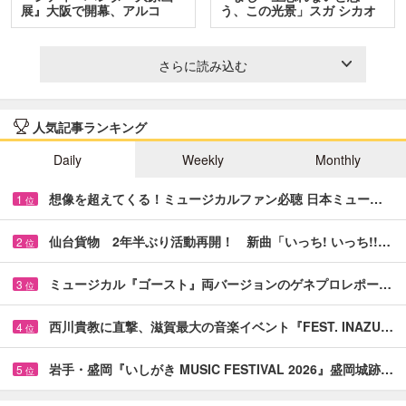
展』大阪で開幕、アルコ
う、この光景」スガ シカオ
＆…
と…
さらに読み込む
人気記事ランキング
Daily
Weekly
Monthly
想像を超えてくる！ミュージカルファン必聴 日本ミュー…
1
位
仙台貨物 2年半ぶり活動再開！ 新曲「いっち! いっち!!…
2
位
ミュージカル『ゴースト』両バージョンのゲネプロレポー…
3
位
西川貴教に直撃、滋賀最大の音楽イベント『FEST. INAZU…
4
位
岩手・盛岡『いしがき MUSIC FESTIVAL 2026』盛岡城跡…
5
位