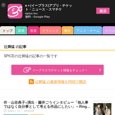
×
e＋(イープラス)アプリ - チケッ
ト・ニュース・スマチケ
表示
eplus inc.
無料 - Google Play
トップ
新着
音楽
クラシック
舞台
アニメ・ゲーム
イベン
辻輝猛 の記事
SPICEの辻輝猛の記事の一覧です
イープラスでチケット情報をチェック！
辻輝猛 の最新情報をRSSで購読
作・山谷典子×演出・藤井ごうインタビュー「他人事
ではなく自分事として考える作品にしたい」～Ring…
2023.1.13 ｜ SPICER